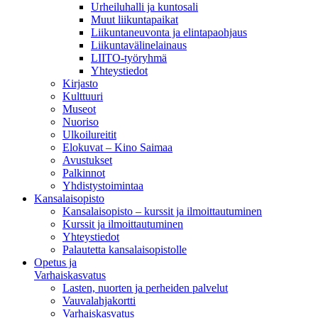
Urheiluhalli ja kuntosali
Muut liikuntapaikat
Liikuntaneuvonta ja elintapaohjaus
Liikuntavälinelainaus
LIITO-työryhmä
Yhteystiedot
Kirjasto
Kulttuuri
Museot
Nuoriso
Ulkoilureitit
Elokuvat – Kino Saimaa
Avustukset
Palkinnot
Yhdistystoimintaa
Kansalaisopisto
Kansalaisopisto – kurssit ja ilmoittautuminen
Kurssit ja ilmoittautuminen
Yhteystiedot
Palautetta kansalaisopistolle
Opetus ja
Varhaiskasvatus
Lasten, nuorten ja perheiden palvelut
Vauvalahjakortti
Varhaiskasvatus