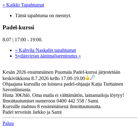
« Kaikki Tapahtumat
Tämä tapahtuma on mennyt.
Padel-kurssi
8.07 | 17:00
-
19:00
.
«
Kahvila Naskalin tapahtumat
Sydänvirran äänimaljarentoutus
»
Kesän 2026 ensimmäinen Puumala Padel-kurssi järjestetään
keskiviikkona 8.7.2026 kello 17.00-19.00
Ohjaajana kurssilla on loistava padel-ohjaaja Katja Turtiainen
Savonlinnasta.
Hinta 30€/hlö. Oma maila ei välttämätön, lainamailoja löytyy!
Ilmoittautumiset numeroon 0400 442 558 / Sami.
Kurssille mahtuu 8 ensimmäisenä ilmoittautunutta.
Padel terveisin Jarkko ja Sami
Paluu