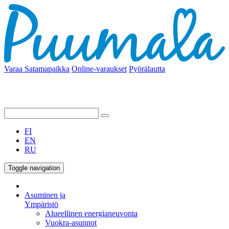
Varaa Satamapaikka
Online-varaukset
Pyörälautta
FI
EN
RU
Toggle navigation
Asuminen ja
Ympäristö
Alueellinen energianeuvonta
Vuokra-asunnot