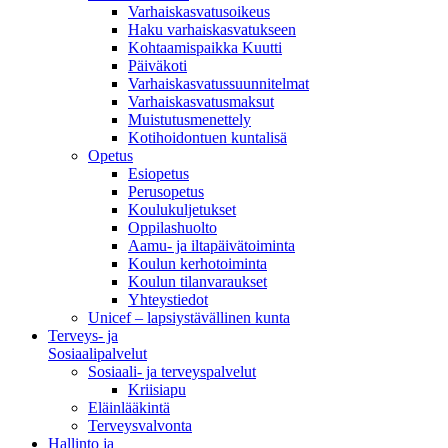
Varhaiskasvatusoikeus
Haku varhaiskasvatukseen
Kohtaamispaikka Kuutti
Päiväkoti
Varhaiskasvatussuunnitelmat
Varhaiskasvatusmaksut
Muistutusmenettely
Kotihoidontuen kuntalisä
Opetus
Esiopetus
Perusopetus
Koulukuljetukset
Oppilashuolto
Aamu- ja iltapäivätoiminta
Koulun kerhotoiminta
Koulun tilanvaraukset
Yhteystiedot
Unicef – lapsiystävällinen kunta
Terveys- ja
Sosiaalipalvelut
Sosiaali- ja terveyspalvelut
Kriisiapu
Eläinlääkintä
Terveysvalvonta
Hallinto ja