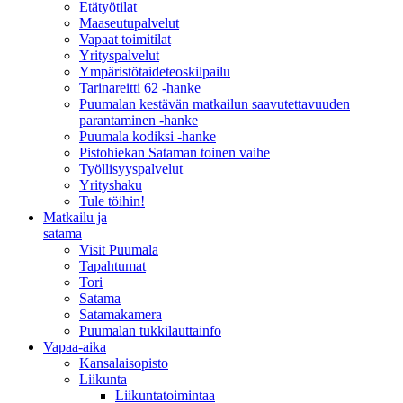
Etätyötilat
Maaseutupalvelut
Vapaat toimitilat
Yrityspalvelut
Ympäristötaideteoskilpailu
Tarinareitti 62 -hanke
Puumalan kestävän matkailun saavutettavuuden
parantaminen -hanke
Puumala kodiksi -hanke
Pistohiekan Sataman toinen vaihe
Työllisyyspalvelut
Yrityshaku
Tule töihin!
Matkailu ja
satama
Visit Puumala
Tapahtumat
Tori
Satama
Satamakamera
Puumalan tukkilauttainfo
Vapaa-aika
Kansalaisopisto
Liikunta
Liikuntatoimintaa