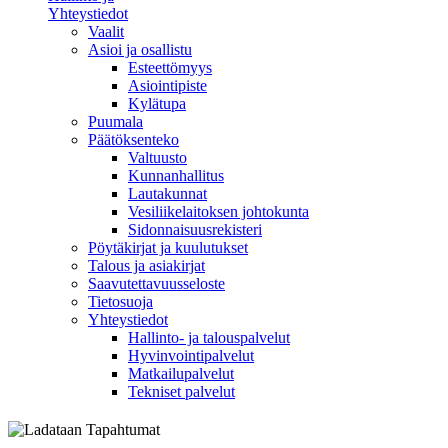
Yhteystiedot
Vaalit
Asioi ja osallistu
Esteettömyys
Asiointipiste
Kylätupa
Puumala
Päätöksenteko
Valtuusto
Kunnanhallitus
Lautakunnat
Vesiliikelaitoksen johtokunta
Sidonnaisuusrekisteri
Pöytäkirjat ja kuulutukset
Talous ja asiakirjat
Saavutettavuusseloste
Tietosuoja
Yhteystiedot
Hallinto- ja talouspalvelut
Hyvinvointipalvelut
Matkailupalvelut
Tekniset palvelut