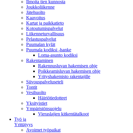
Ilmoita tien kunnosta
Joukkoliikenne
Jätehuolto
Kaavoitus
Kartat ja paikkatieto
Kotoutumispalvelut
Liikenneturvallisuus
Pelastuspalvelut
Puumalan kylät
Puumala kodiksi -hanke
Loma-asunto kodiksi
Rakentaminen
Rakennusluvan hakemisen ohje
Poikkeamisluvan hakemisen ohje
Yrityshakemisto rakentajille
Siivouspalveluseteli
Tontit
Vesihuolto
Häiriötiedotteet
Yksityistiet
Ympäristönsuojelu
Vieraslajien kitkentätalkoot
Työ ja
Yrittäjyys
Avoimet työpaikat