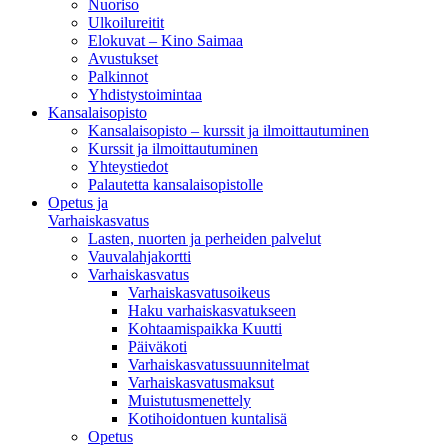
Nuoriso
Ulkoilureitit
Elokuvat – Kino Saimaa
Avustukset
Palkinnot
Yhdistystoimintaa
Kansalaisopisto
Kansalaisopisto – kurssit ja ilmoittautuminen
Kurssit ja ilmoittautuminen
Yhteystiedot
Palautetta kansalaisopistolle
Opetus ja
Varhaiskasvatus
Lasten, nuorten ja perheiden palvelut
Vauvalahjakortti
Varhaiskasvatus
Varhaiskasvatusoikeus
Haku varhaiskasvatukseen
Kohtaamispaikka Kuutti
Päiväkoti
Varhaiskasvatussuunnitelmat
Varhaiskasvatusmaksut
Muistutusmenettely
Kotihoidontuen kuntalisä
Opetus