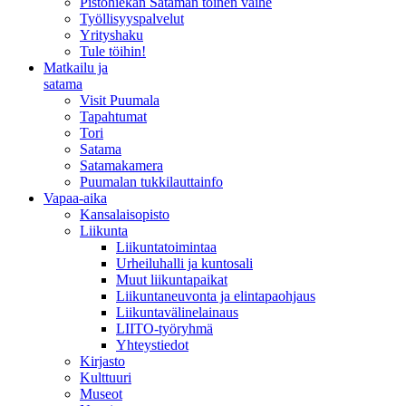
Pistohiekan Sataman toinen vaihe
Työllisyyspalvelut
Yrityshaku
Tule töihin!
Matkailu ja
satama
Visit Puumala
Tapahtumat
Tori
Satama
Satamakamera
Puumalan tukkilauttainfo
Vapaa-aika
Kansalaisopisto
Liikunta
Liikuntatoimintaa
Urheiluhalli ja kuntosali
Muut liikuntapaikat
Liikuntaneuvonta ja elintapaohjaus
Liikuntavälinelainaus
LIITO-työryhmä
Yhteystiedot
Kirjasto
Kulttuuri
Museot