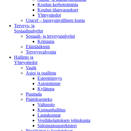
Koulun kerhotoiminta
Koulun tilanvaraukset
Yhteystiedot
Unicef – lapsiystävällinen kunta
Terveys- ja
Sosiaalipalvelut
Sosiaali- ja terveyspalvelut
Kriisiapu
Eläinlääkintä
Terveysvalvonta
Hallinto ja
Yhteystiedot
Vaalit
Asioi ja osallistu
Esteettömyys
Asiointipiste
Kylätupa
Puumala
Päätöksenteko
Valtuusto
Kunnanhallitus
Lautakunnat
Vesiliikelaitoksen johtokunta
Sidonnaisuusrekisteri
Pöytäkirjat ja kuulutukset