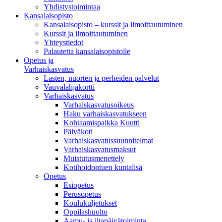
Yhdistystoimintaa
Kansalaisopisto
Kansalaisopisto – kurssit ja ilmoittautuminen
Kurssit ja ilmoittautuminen
Yhteystiedot
Palautetta kansalaisopistolle
Opetus ja
Varhaiskasvatus
Lasten, nuorten ja perheiden palvelut
Vauvalahjakortti
Varhaiskasvatus
Varhaiskasvatusoikeus
Haku varhaiskasvatukseen
Kohtaamispaikka Kuutti
Päiväkoti
Varhaiskasvatussuunnitelmat
Varhaiskasvatusmaksut
Muistutusmenettely
Kotihoidontuen kuntalisä
Opetus
Esiopetus
Perusopetus
Koulukuljetukset
Oppilashuolto
Aamu- ja iltapäivätoiminta