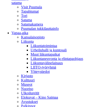
satama
Visit Puumala
Tapahtumat
Tori
Satama
Satamakamera
Puumalan tukkilauttainfo
Vapaa-aika
Kansalaisopisto
Liikunta
Liikuntatoimintaa
Urheiluhalli ja kuntosali
Muut liikuntapaikat
Liikuntaneuvonta ja elintapaohjaus
Liikuntavälinelainaus
LIITO-työryhmä
Yhteystiedot
Kirjasto
Kulttuuri
Museot
Nuoriso
Ulkoilureitit
Elokuvat – Kino Saimaa
Avustukset
Palkinnot