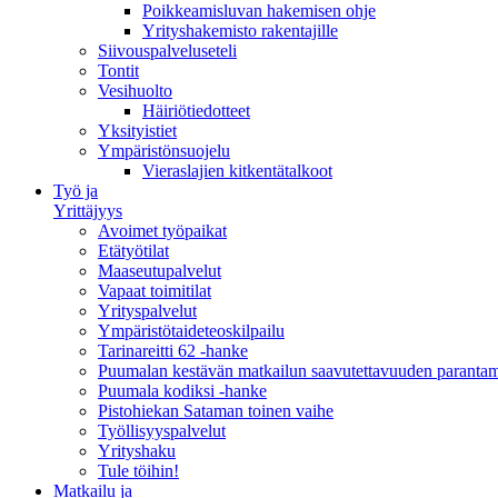
Poikkeamisluvan hakemisen ohje
Yrityshakemisto rakentajille
Siivouspalveluseteli
Tontit
Vesihuolto
Häiriötiedotteet
Yksityistiet
Ympäristönsuojelu
Vieraslajien kitkentätalkoot
Työ ja
Yrittäjyys
Avoimet työpaikat
Etätyötilat
Maaseutupalvelut
Vapaat toimitilat
Yrityspalvelut
Ympäristötaideteoskilpailu
Tarinareitti 62 -hanke
Puumalan kestävän matkailun saavutettavuuden paranta
Puumala kodiksi -hanke
Pistohiekan Sataman toinen vaihe
Työllisyyspalvelut
Yrityshaku
Tule töihin!
Matkailu ja