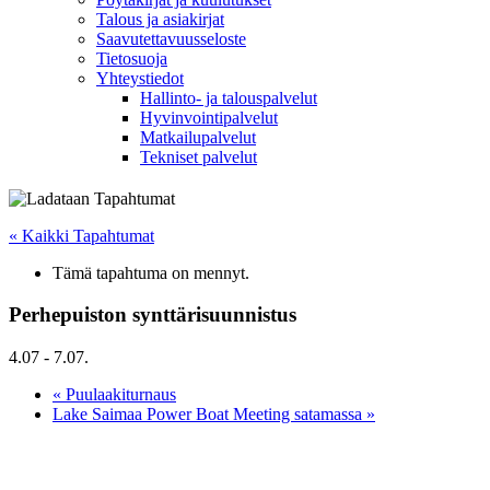
Talous ja asiakirjat
Saavutettavuusseloste
Tietosuoja
Yhteystiedot
Hallinto- ja talouspalvelut
Hyvinvointipalvelut
Matkailupalvelut
Tekniset palvelut
« Kaikki Tapahtumat
Tämä tapahtuma on mennyt.
Perhepuiston synttärisuunnistus
4.07
-
7.07
.
«
Puulaakiturnaus
Lake Saimaa Power Boat Meeting satamassa
»