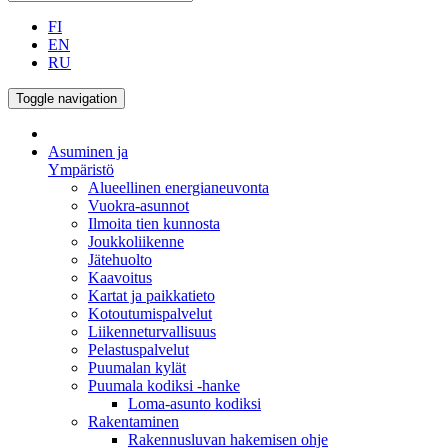
FI
EN
RU
Toggle navigation
Asuminen ja
Ympäristö
Alueellinen energianeuvonta
Vuokra-asunnot
Ilmoita tien kunnosta
Joukkoliikenne
Jätehuolto
Kaavoitus
Kartat ja paikkatieto
Kotoutumispalvelut
Liikenneturvallisuus
Pelastuspalvelut
Puumalan kylät
Puumala kodiksi -hanke
Loma-asunto kodiksi
Rakentaminen
Rakennusluvan hakemisen ohje