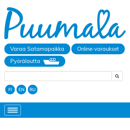
Varaa Satamapaikka
Online-varaukset
Pyörälautta
FI
EN
RU
Toggle
navigation