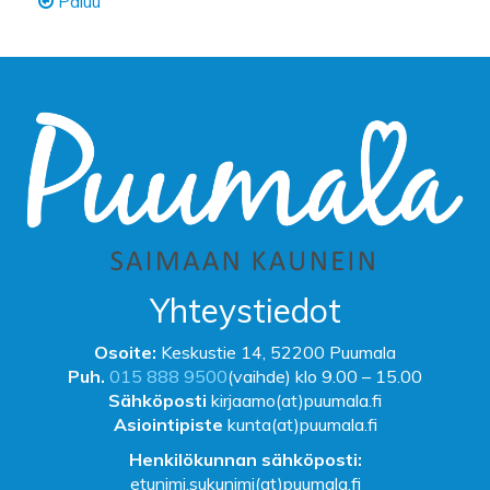
Paluu
Yhteystiedot
Osoite:
Keskustie 14, 52200 Puumala
Puh.
015 888 9500
(vaihde) klo 9.00 – 15.00
Sähköposti
kirjaamo(at)puumala.fi
Asiointipiste
kunta(at)puumala.fi
Henkilökunnan sähköposti:
etunimi.sukunimi(at)puumala.fi