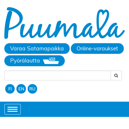
Varaa Satamapaikka
Online-varaukset
Pyörälautta
FI
EN
RU
Toggle
navigation