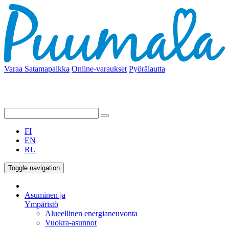
Varaa Satamapaikka
Online-varaukset
Pyörälautta
FI
EN
RU
Toggle navigation
Asuminen ja
Ympäristö
Alueellinen energianeuvonta
Vuokra-asunnot