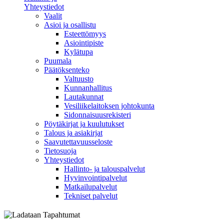
Yhteystiedot
Vaalit
Asioi ja osallistu
Esteettömyys
Asiointipiste
Kylätupa
Puumala
Päätöksenteko
Valtuusto
Kunnanhallitus
Lautakunnat
Vesiliikelaitoksen johtokunta
Sidonnaisuusrekisteri
Pöytäkirjat ja kuulutukset
Talous ja asiakirjat
Saavutettavuusseloste
Tietosuoja
Yhteystiedot
Hallinto- ja talouspalvelut
Hyvinvointipalvelut
Matkailupalvelut
Tekniset palvelut