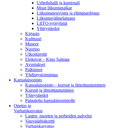
Urheiluhalli ja kuntosali
Muut liikuntapaikat
Liikuntaneuvonta ja elintapaohjaus
Liikuntavälinelainaus
LIITO-työryhmä
Yhteystiedot
Kirjasto
Kulttuuri
Museot
Nuoriso
Ulkoilureitit
Elokuvat – Kino Saimaa
Avustukset
Palkinnot
Yhdistystoimintaa
Kansalaisopisto
Kansalaisopisto – kurssit ja ilmoittautuminen
Kurssit ja ilmoittautuminen
Yhteystiedot
Palautetta kansalaisopistolle
Opetus ja
Varhaiskasvatus
Lasten, nuorten ja perheiden palvelut
Vauvalahjakortti
Varhaiskasvatus