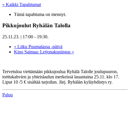
« Kaikki Tapahtumat
Tämä tapahtuma on mennyt.
Pikkujoulut Ryhälän Talolla
25.11.23. | 17:00
-
19:30
.
«
Liiku Puumalassa -päivä
Kino Saimaa: Leijonakuningas
»
Tervetuloa viettämään pikkujoulua Ryhälä Talolle joulupuuron,
torttukahvien ja yhteislaulun merkeissä lauantaina 25.11. klo 17.
Liput 10 /5 € sisältää tarjoilun. Järj. Ryhälän kyläyhdistys ry.
Paluu