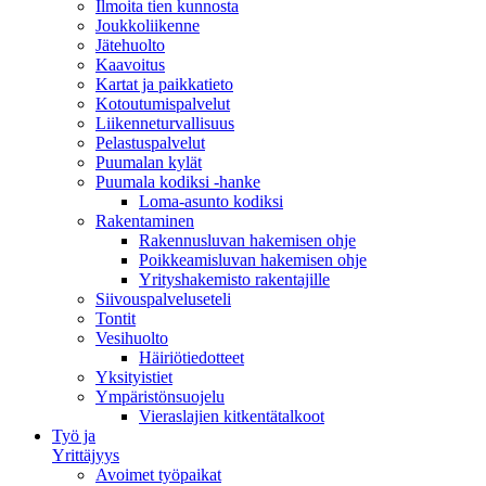
Ilmoita tien kunnosta
Joukkoliikenne
Jätehuolto
Kaavoitus
Kartat ja paikkatieto
Kotoutumispalvelut
Liikenneturvallisuus
Pelastuspalvelut
Puumalan kylät
Puumala kodiksi -hanke
Loma-asunto kodiksi
Rakentaminen
Rakennusluvan hakemisen ohje
Poikkeamisluvan hakemisen ohje
Yrityshakemisto rakentajille
Siivouspalveluseteli
Tontit
Vesihuolto
Häiriötiedotteet
Yksityistiet
Ympäristönsuojelu
Vieraslajien kitkentätalkoot
Työ ja
Yrittäjyys
Avoimet työpaikat