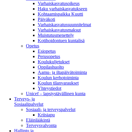
Varhaiskasvatusoikeus
Haku varhaiskasvatukseen
Kohtaamispaikka Kuutti
Päiväkoti
Varhaiskasvatussuunnitelmat
Varhaiskasvatusmaksut
Muistutusmenettely
Kotihoidontuen kuntalisä
Opetus
Esiopetus
Perusopetus
Koulukuljetukset
Oppilashuolto
Aamu- ja iltapäivätoiminta
Koulun kerhotoiminta
Koulun tilanvaraukset
Yhteystiedot
Unicef – lapsiystävällinen kunta
Terveys- ja
Sosiaalipalvelut
Sosiaali- ja terveyspalvelut
Kriisiapu
Eläinlääkintä
Terveysvalvonta
Hallinto ja