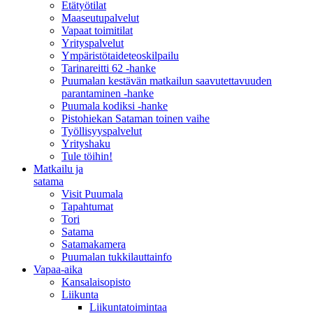
Etätyötilat
Maaseutupalvelut
Vapaat toimitilat
Yrityspalvelut
Ympäristötaideteoskilpailu
Tarinareitti 62 -hanke
Puumalan kestävän matkailun saavutettavuuden
parantaminen -hanke
Puumala kodiksi -hanke
Pistohiekan Sataman toinen vaihe
Työllisyyspalvelut
Yrityshaku
Tule töihin!
Matkailu ja
satama
Visit Puumala
Tapahtumat
Tori
Satama
Satamakamera
Puumalan tukkilauttainfo
Vapaa-aika
Kansalaisopisto
Liikunta
Liikuntatoimintaa