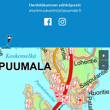
Henkilökunnan sähköposti:
etunimi.sukunimi(at)puumala.fi