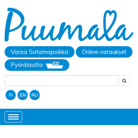
Varaa Satamapaikka
Online-varaukset
Pyörälautta
FI
EN
RU
Toggle
navigation