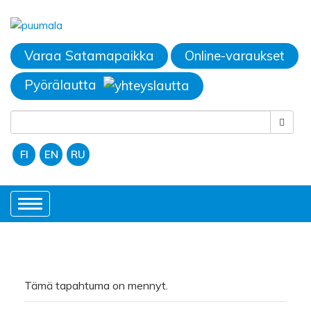
Varaa Satamapaikka
Online-varaukset
Pyörälautta
FI
EN
RU
Toggle
navigation
Tämä tapahtuma on mennyt.