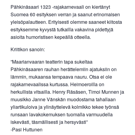
Pähkinäsaari 1323 -rajakarnevaali on kiertänyt
Suomea 60 esityksen verran ja saanut erinomaisen
yleisöpalautteen. Erityisesti olemme saaneet kiitosta
esityksemme kyvystä tutkailla vakavina pidettyjä
asioita humoristisen kepeällä otteella.
Kriitikon sanoin:
”Maarianvaaran teatterin tapa sukeltaa
Pähkinäsaaren rauhan herättelemiin ajatuksiin on
lämmin, mukaansa tempaava nauru. Otsa ei ole
rajakarnevaalissa kurtussa. Heimoeroilla on
herkullista vitsailla. Henry Räsäsen, Timoi Munnen ja
muusikko Janne Vänskän muodostama tahallaan
yliartikuloiva ja ylinäyttelevä kolmikko tekee työnsä
runsaan lavakokemuksen tuomalla varmuudella
iskevästi, täsmällisesti ja hersyvästi”
-Pasi Huttunen