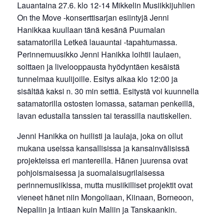
Lauantaina 27.6. klo 12-14 Mikkelin Musiikkijuhlien
On the Move -konserttisarjan esiintyjä Jenni
Hanikkaa kuullaan tänä kesänä Puumalan
satamatorilla Letkeä lauauntai -tapahtumassa.
Perinnemuusikko Jenni Hanikka loihtii laulaen,
soittaen ja livelooppausta hyödyntäen kesäistä
tunnelmaa kuulijoille. Esitys alkaa klo 12:00 ja
sisältää kaksi n. 30 min settiä. Esitystä voi kuunnella
satamatorilla ostosten lomassa, sataman penkeillä,
lavan edustalla tanssien tai terassilla nautiskellen.
Jenni Hanikka on huilisti ja laulaja, joka on ollut
mukana useissa kansallisissa ja kansainvälisissä
projekteissa eri mantereilla. Hänen juurensa ovat
pohjoismaisessa ja suomalaisugrilaisessa
perinnemusiikissa, mutta musiikilliset projektit ovat
vieneet hänet niin Mongoliaan, Kiinaan, Borneoon,
Nepaliin ja Intiaan kuin Maliin ja Tanskaankin.