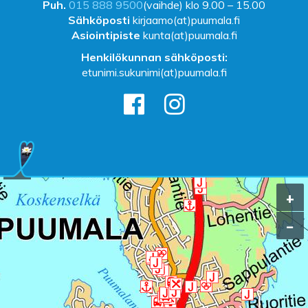
Puh.
015 888 9500
(vaihde) klo 9.00 – 15.00
Sähköposti
kirjaamo(at)puumala.fi
Asiointipiste
kunta(at)puumala.fi
Henkilökunnan sähköposti:
etunimi.sukunimi(at)puumala.fi