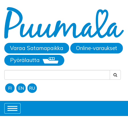
Varaa Satamapaikka
Online-varaukset
Pyörälautta
FI
EN
RU
Toggle
navigation