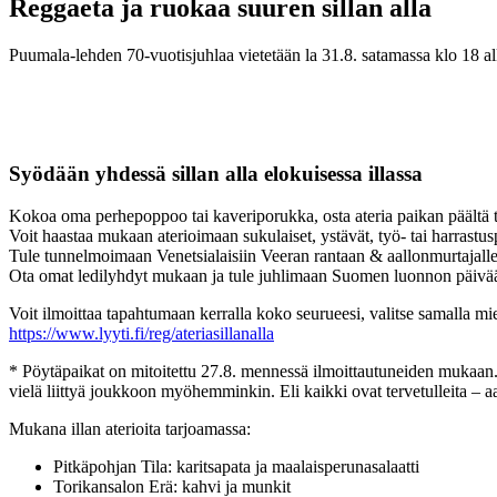
Reggaeta ja ruokaa suuren sillan alla
Puumala-lehden 70-vuotisjuhlaa vietetään la 31.8. satamassa klo 18 al
Syödään yhdessä sillan alla elokuisessa illassa
Kokoa oma perhepoppoo tai kaveriporukka, osta ateria paikan päältä t
Voit haastaa mukaan aterioimaan sukulaiset, ystävät, työ- tai harrastu
Tule tunnelmoimaan Venetsialaisiin Veeran rantaan & aallonmurtajalle
Ota omat ledilyhdyt mukaan ja tule juhlimaan Suomen luonnon päivää
Voit ilmoittaa tapahtumaan kerralla koko seurueesi, valitse samalla 
https://www.lyyti.fi/reg/ateriasillanalla
* Pöytäpaikat on mitoitettu 27.8. mennessä ilmoittautuneiden mukaan
vielä liittyä joukkoon myöhemminkin. Eli kaikki ovat tervetulleita – 
Mukana illan aterioita tarjoamassa:
Pitkäpohjan Tila: karitsapata ja maalaisperunasalaatti
Torikansalon Erä: kahvi ja munkit