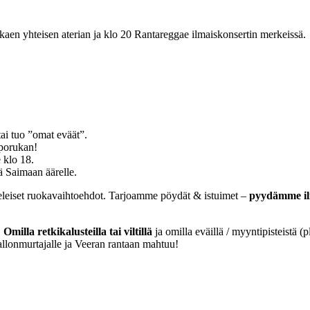
kaen yhteisen aterian ja klo 20 Rantareggae ilmaiskonsertin merkeissä.
ai tuo ”omat eväät”.
sporukan!
 klo 18.
 Saimaan äärelle.
mieleiset ruokavaihtoehdot. Tarjoamme pöydät & istuimet –
pyydämme ilm
.
Omilla retkikalusteilla tai viltillä
ja omilla eväillä / myyntipisteistä (p
aallonmurtajalle ja Veeran rantaan mahtuu!