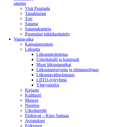
satama
Visit Puumala
Tapahtumat
Tori
Satama
Satamakamera
Puumalan tukkilauttainfo
Vapaa-aika
Kansalaisopisto
Liikunta
Liikuntatoimintaa
Urheiluhalli ja kuntosali
Muut liikuntapaikat
Liikuntaneuvonta ja elintapaohjaus
Liikuntavälinelainaus
LIITO-työryhmä
Yhteystiedot
Kirjasto
Kulttuuri
Museot
Nuoriso
Ulkoilureitit
Elokuvat – Kino Saimaa
Avustukset
Palkinnot