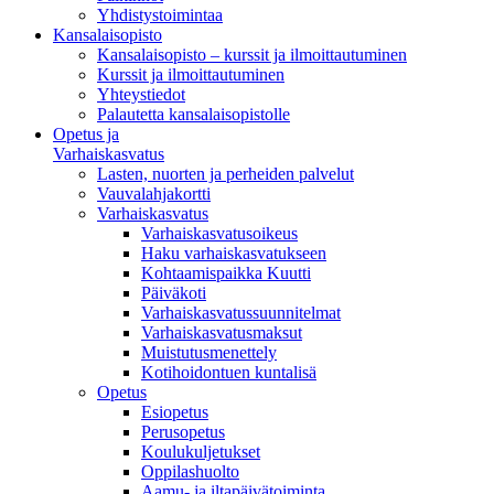
Yhdistystoimintaa
Kansalaisopisto
Kansalaisopisto – kurssit ja ilmoittautuminen
Kurssit ja ilmoittautuminen
Yhteystiedot
Palautetta kansalaisopistolle
Opetus ja
Varhaiskasvatus
Lasten, nuorten ja perheiden palvelut
Vauvalahjakortti
Varhaiskasvatus
Varhaiskasvatusoikeus
Haku varhaiskasvatukseen
Kohtaamispaikka Kuutti
Päiväkoti
Varhaiskasvatussuunnitelmat
Varhaiskasvatusmaksut
Muistutusmenettely
Kotihoidontuen kuntalisä
Opetus
Esiopetus
Perusopetus
Koulukuljetukset
Oppilashuolto
Aamu- ja iltapäivätoiminta