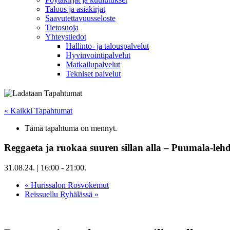
Talous ja asiakirjat
Saavutettavuusseloste
Tietosuoja
Yhteystiedot
Hallinto- ja talouspalvelut
Hyvinvointipalvelut
Matkailupalvelut
Tekniset palvelut
« Kaikki Tapahtumat
Tämä tapahtuma on mennyt.
Reggaeta ja ruokaa suuren sillan alla – Puumala-leh
31.08.24. | 16:00
-
21:00
.
«
Hurissalon Rosvokemut
Reissuellu Ryhälässä
»