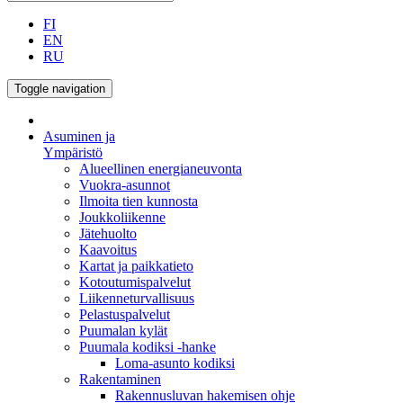
FI
EN
RU
Toggle navigation
Asuminen ja
Ympäristö
Alueellinen energianeuvonta
Vuokra-asunnot
Ilmoita tien kunnosta
Joukkoliikenne
Jätehuolto
Kaavoitus
Kartat ja paikkatieto
Kotoutumispalvelut
Liikenneturvallisuus
Pelastuspalvelut
Puumalan kylät
Puumala kodiksi -hanke
Loma-asunto kodiksi
Rakentaminen
Rakennusluvan hakemisen ohje