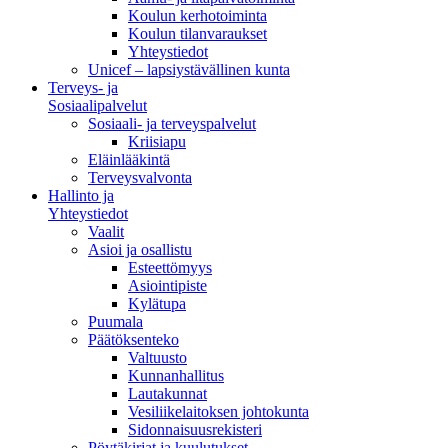
Koulun kerhotoiminta
Koulun tilanvaraukset
Yhteystiedot
Unicef – lapsiystävällinen kunta
Terveys- ja
Sosiaalipalvelut
Sosiaali- ja terveyspalvelut
Kriisiapu
Eläinlääkintä
Terveysvalvonta
Hallinto ja
Yhteystiedot
Vaalit
Asioi ja osallistu
Esteettömyys
Asiointipiste
Kylätupa
Puumala
Päätöksenteko
Valtuusto
Kunnanhallitus
Lautakunnat
Vesiliikelaitoksen johtokunta
Sidonnaisuusrekisteri
Pöytäkirjat ja kuulutukset