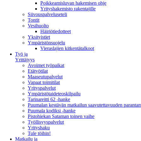
Poikkeamisluvan hakemisen ohje
Yrityshakemisto rakentajille
Siivouspalveluseteli
Tontit
Vesihuolto
Häiriötiedotteet
Yksityistiet
Ympäristönsuojelu
Vieraslajien kitkentätalkoot
Työ ja
Yrittäjyys
Avoimet työpaikat
Etätyötilat
Maaseutupalvelut
Vapaat toimitilat
Yrityspalvelut
Ympäristötaideteoskilpailu
Tarinareitti 62 -hanke
Puumalan kestävän matkailun saavutettavuuden paranta
Puumala kodiksi -hanke
Pistohiekan Sataman toinen vaihe
Työllisyyspalvelut
Yrityshaku
Tule töihin!
Matkailu ja