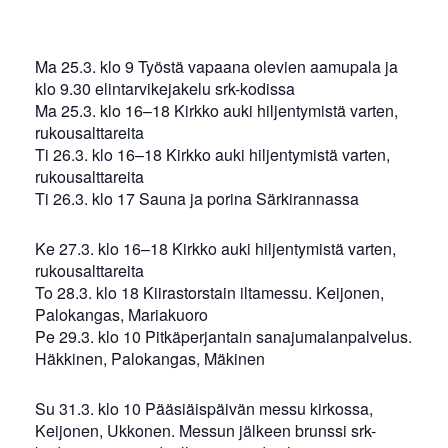
Ma 25.3. klo 9 Työstä vapaana olevien aamupala ja
klo 9.30 elintarvikejakelu srk-kodissa
Ma 25.3. klo 16–18 Kirkko auki hiljentymistä varten,
rukousalttareita
Ti 26.3. klo 16–18 Kirkko auki hiljentymistä varten,
rukousalttareita
Ti 26.3. klo 17 Sauna ja porina Särkirannassa
Ke 27.3. klo 16–18 Kirkko auki hiljentymistä varten,
rukousalttareita
To 28.3. klo 18 Kiirastorstain iltamessu. Keijonen,
Palokangas, Mariakuoro
Pe 29.3. klo 10 Pitkäperjantain sanajumalanpalvelus.
Häkkinen, Palokangas, Mäkinen
Su 31.3. klo 10 Pääsiäispäivän messu kirkossa,
Keijonen, Ukkonen. Messun jälkeen brunssi srk-