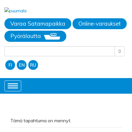
Varaa Satamapaikka
Online-varaukset
Pyörälautta
FI
EN
RU
Toggle
navigation
Tämä tapahtuma on mennyt.