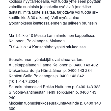
kodissa nyyttäri-idealla, voit tuoda yhteiseen pöytään
valmiita suolaisia ja makeita syötäviä (merkitse
tarkasti, mitä tuote sisältää, tarjottavia voi tuoda srk-
kodille klo 8.30 alkaen). Voit myös antaa
työpanoksesi keittiössä ennen tai jälkeen brunssin
Ma 1.4. klo 10 Messu Lamminniemen kappelissa.
Keijonen, Palokangas, Mäkinen
Ti 2.4. klo 14 Kansanlähetyspiiri srk-kodissa
Seurakunnan työntekijät ovat sinua varten:
Aluekappalainen Hanne Keijonen p. 0400 143 402
Diakonissa Sonja Hämäläinen p. 0400 143 234
Kanttori Salla Palokangas p. 0400 143 342
(10.1.-14.7.2024)
Seurakuntamestari Pekka Huttunen p. 0400 143 333
Siivooja-vahtimestari Terhi Toikkanen p. 0400 143
240
Mikkelin tuomiokirkkoseurakunta/vaihde p. 0400 143
300