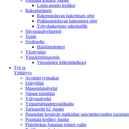
Puumala kodiksi -hanke
Loma-asunto kodiksi
Rakentaminen
Rakennusluvan hakemisen ohje
Poikkeamisluvan hakemisen ohje
Yrityshakemisto rakentajille
Siivouspalveluseteli
Tontit
Vesihuolto
Häiriötiedotteet
Yksityistiet
Ympäristönsuojelu
Vieraslajien kitkentätalkoot
Työ ja
Yrittäjyys
Avoimet työpaikat
Etätyötilat
Maaseutupalvelut
Vapaat toimitilat
Yrityspalvelut
Ympäristötaideteoskilpailu
Tarinareitti 62 -hanke
Puumalan kestävän matkailun saavutettavuuden paranta
Puumala kodiksi -hanke
Pistohiekan Sataman toinen vaihe