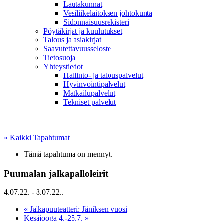
Lautakunnat
Vesiliikelaitoksen johtokunta
Sidonnaisuusrekisteri
Pöytäkirjat ja kuulutukset
Talous ja asiakirjat
Saavutettavuusseloste
Tietosuoja
Yhteystiedot
Hallinto- ja talouspalvelut
Hyvinvointipalvelut
Matkailupalvelut
Tekniset palvelut
« Kaikki Tapahtumat
Tämä tapahtuma on mennyt.
Puumalan jalkapalloleirit
4.07.22.
-
8.07.22.
.
«
Jalkapuuteatteri: Jäniksen vuosi
Kesäjooga 4.-25.7.
»