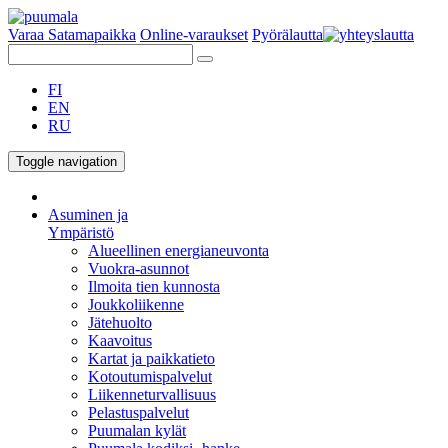
Varaa Satamapaikka
Online-varaukset
Pyörälautta
FI
EN
RU
Toggle navigation
Asuminen ja
Ympäristö
Alueellinen energianeuvonta
Vuokra-asunnot
Ilmoita tien kunnosta
Joukkoliikenne
Jätehuolto
Kaavoitus
Kartat ja paikkatieto
Kotoutumispalvelut
Liikenneturvallisuus
Pelastuspalvelut
Puumalan kylät