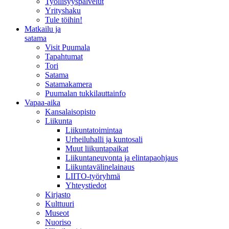
Työllisyyspalvelut
Yrityshaku
Tule töihin!
Matkailu ja
satama
Visit Puumala
Tapahtumat
Tori
Satama
Satamakamera
Puumalan tukkilauttainfo
Vapaa-aika
Kansalaisopisto
Liikunta
Liikuntatoimintaa
Urheiluhalli ja kuntosali
Muut liikuntapaikat
Liikuntaneuvonta ja elintapaohjaus
Liikuntavälinelainaus
LIITO-työryhmä
Yhteystiedot
Kirjasto
Kulttuuri
Museot
Nuoriso