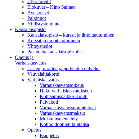
Ulkoilureitit
Elokuvat – Kino Saimaa
Avustukset
Palkinnot
Yhdistystoimintaa
Kansalaisopisto
Kansalaisopisto – kurssit ja ilmoittautuminen
Kurssit ja ilmoittautuminen
Yhteystiedot
Palautetta kansalaisopistolle
Opetus ja
Varhaiskasvatus
Lasten, nuorten ja perheiden palvelut
Vauvalahjakortti
Varhaiskasvatus
Varhaiskasvatusoikeus
Haku varhaiskasvatukseen
Kohtaamispaikka Kuutti
Päiväkoti
Varhaiskasvatussuunnitelmat
Varhaiskasvatusmaksut
Muistutusmenettely
Kotihoidontuen kuntalisä
Opetus
Esiopetus