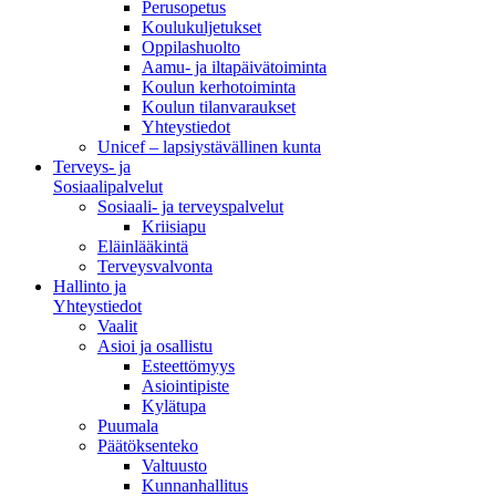
Perusopetus
Koulukuljetukset
Oppilashuolto
Aamu- ja iltapäivätoiminta
Koulun kerhotoiminta
Koulun tilanvaraukset
Yhteystiedot
Unicef – lapsiystävällinen kunta
Terveys- ja
Sosiaalipalvelut
Sosiaali- ja terveyspalvelut
Kriisiapu
Eläinlääkintä
Terveysvalvonta
Hallinto ja
Yhteystiedot
Vaalit
Asioi ja osallistu
Esteettömyys
Asiointipiste
Kylätupa
Puumala
Päätöksenteko
Valtuusto
Kunnanhallitus