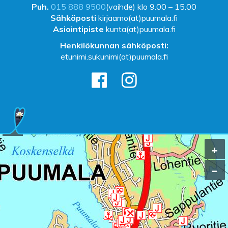
Puh.
015 888 9500
(vaihde) klo 9.00 – 15.00
Sähköposti
kirjaamo(at)puumala.fi
Asiointipiste
kunta(at)puumala.fi
Henkilökunnan sähköposti:
etunimi.sukunimi(at)puumala.fi