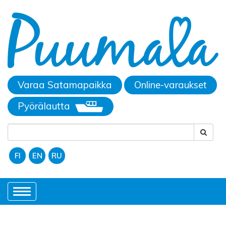
Varaa Satamapaikka
Online-varaukset
Pyörälautta
FI
EN
RU
Toggle
navigation