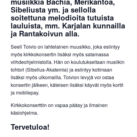
musiikkia Bachia, Merikantoa,
Sibeliusta ym. ja sellolla
soitettuna melodioita tutuista
lauluista, mm. Karjalan kunnailla
ja Rantakoivun alla.
Seeli
Toivio on lahtelainen muusikko, joka esiintyy
myös kirkkokonsertin lisäksi myös satamassa
viihdeohjelmistolla. Hän on koulutukseltaan musiikin
tohtori (Sibelius-Akatemia) ja esiintyy kotimaan
lisäksi myös ulkomailla. Toivion levyjä voi ostaa
konsertin jälkeen, käteisen lisäksi käyvät myös kortit
ja mobilepay.
Kirkkokonserttiin on vapaa pääsy ja ilmainen
käsiohjelma.
Tervetuloa!