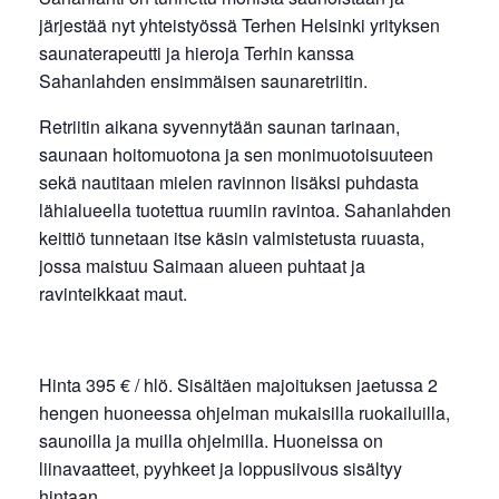
järjestää nyt yhteistyössä Terhen Helsinki yrityksen
saunaterapeutti ja hieroja Terhin kanssa
Sahanlahden ensimmäisen saunaretriitin.
Retriitin aikana syvennytään saunan tarinaan,
saunaan hoitomuotona ja sen monimuotoisuuteen
sekä nautitaan mielen ravinnon lisäksi puhdasta
lähialueella tuotettua ruumiin ravintoa. Sahanlahden
keittiö tunnetaan itse käsin valmistetusta ruuasta,
jossa maistuu Saimaan alueen puhtaat ja
ravinteikkaat maut.
Hinta 395 € / hlö. Sisältäen majoituksen jaetussa 2
hengen huoneessa ohjelman mukaisilla ruokailuilla,
saunoilla ja muilla ohjelmilla. Huoneissa on
liinavaatteet, pyyhkeet ja loppusiivous sisältyy
hintaan.