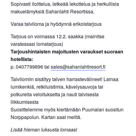
Sopivasti iloittelua, letkeää lekottelua ja herkullisia
makuelämyksiä Sahanlahti Resortissa.
Varaa talviloma ja hyödynnä erikoistarjous
Tarjous on voimassa 12.2. saakka (mainitse
varatessasi lomatarjous)
Tarjoushintaisten majoitusten varaukset suoraan
hotellista:
p. 0407799896 tai
sales@sahanlahtiresort.fi
Talvilomiin sisältyy talven harrastevälineet! Lainaa
lumikenkiä, retkiluistimia, kävelysauvoja tai
potkureita veloituksetta ja nauti talvisesta
liikkumisesta
Suosittelemme myös kiertämään Puumalan suositun
Norppapolun. Kartan saat meiltä.
Lisää hieman luksusta lomaasi