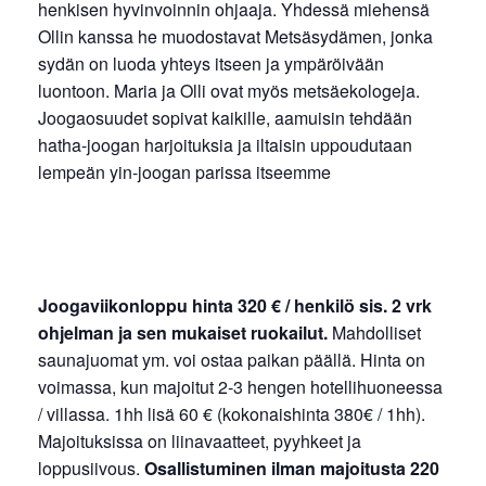
henkisen hyvinvoinnin ohjaaja. Yhdessä miehensä
Ollin kanssa he muodostavat Metsäsydämen, jonka
sydän on luoda yhteys itseen ja ympäröivään
luontoon. Maria ja Olli ovat myös metsäekologeja.
Joogaosuudet sopivat kaikille, aamuisin tehdään
hatha-joogan harjoituksia ja iltaisin uppoudutaan
lempeän yin-joogan parissa itseemme
Joogaviikonloppu hinta 320 € / henkilö sis. 2 vrk
ohjelman ja sen mukaiset ruokailut.
Mahdolliset
saunajuomat ym. voi ostaa paikan päällä. Hinta on
voimassa, kun majoitut 2-3 hengen hotellihuoneessa
/ villassa. 1hh lisä 60 € (kokonaishinta 380€ / 1hh).
Majoituksissa on liinavaatteet, pyyhkeet ja
loppusiivous.
Osallistuminen ilman majoitusta 220