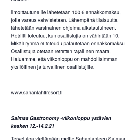
Ilmoittautuneille lähetetään 100 € ennakkomaksu,
jolla varaus vahvistetaan. Lähempänä tilaisuutta
lähetetään varsinainen ohjelma aikatauluineen.
Retriitti toteutuu, kun osallistujia on vähintään 10.
Mikäli ryhmä ei toteudu palautetaan ennakkomaksu.
Osallistujia otetaan retriittiin rajallinen määrä.
Haluamme, että viikonloppu on mahdollisimman
yksilöllinen ja turvallinen osallistujille.
www.sahanlahtiresort.fi
Saimaa Gastronomy -viikonloppu ystävien
kesken 12.-14.2.21
Tervetuloa viettämään meille Sahanlahteen Saimaa