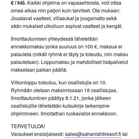
€ / hlö.
Kaikki ohjelma on vapaaehtoista, voit ottaa
omaa aikaa niin paljon kuin tarvitset. Ota mukaan:
Joustavat vaatteet, villasukat ja joogamatto sekä
sään mukaiset ulkoiluun sopivat vaatteet ja kengät.
Ilmoittautumisen yhteydessä lähetetään
ennakkomaksu jonka suuruus on 100 €, maksua ei
palauteta (mikäli ryhmä ei täyty ja toteudu, niin maksu
palautetaan). Loppumaksu ja mahdolliset lisäpalvelut
maksetaan paikan päällä.
Viikonloppu toteutuu, kun osallistujia on 10.
Ryhmään otetaan maksimissaan 18 osallistujaa.
Ilmoittautuminen päättyy 8.1.21, jonka jälkeen
osallistujille lähetetään kutsukirje tarkempine
ohjelmineen. Ilmoitathan ruokavaliot ennakkoon.
TERVETULOA!
Varaukset ensisijaisesti:
sales@sahanlahtiresort.fi
tai