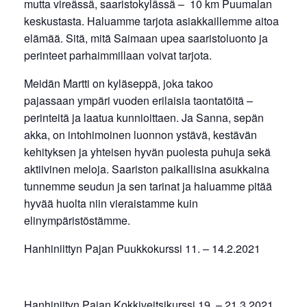
mutta vireässä, saaristokylässä – 10 km Puumalan
keskustasta. Haluamme tarjota asiakkaillemme aitoa
elämää. Sitä, mitä Saimaan upea saaristoluonto ja
perinteet parhaimmillaan voivat tarjota.
Meidän Martti on kyläseppä, joka takoo
pajassaan ympäri vuoden erilaisia taontatöitä –
perinteitä ja laatua kunnioittaen. Ja Sanna, sepän
akka, on intohimoinen luonnon ystävä, kestävän
kehityksen ja yhteisen hyvän puolesta puhuja sekä
aktiivinen meloja. Saariston paikallisina asukkaina
tunnemme seudun ja sen tarinat ja haluamme pitää
hyvää huolta niin vieraistamme kuin
elinympäristöstämme.
Hanhiniittyn Pajan Puukkokurssi 11. – 14.2.2021
Hanhiniityn Pajan Kokkiveitsikurssi 19. – 21.3.2021