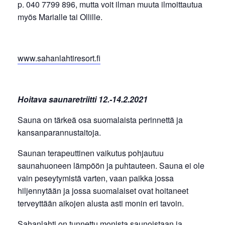
p. 040 7799 896, mutta voit ilman muuta ilmoittautua
myös Marialle tai Ollille.
www.sahanlahtiresort.fi
Hoitava saunaretriitti 12.-14.2.2021
Sauna on tärkeä osa suomalaista perinnettä ja
kansanparannustaitoja.
Saunan terapeuttinen vaikutus pohjautuu
saunahuoneen lämpöön ja puhtauteen. Sauna ei ole
vain peseytymistä varten, vaan paikka jossa
hiljennytään ja jossa suomalaiset ovat hoitaneet
terveyttään aikojen alusta asti monin eri tavoin.
Sahanlahti on tunnettu monista saunoistaan ja