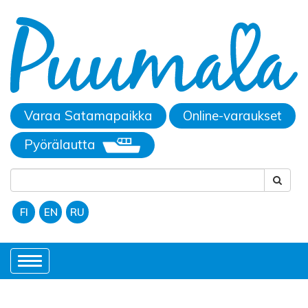
Varaa Satamapaikka
Online-varaukset
Pyörälautta
FI
EN
RU
Toggle
navigation