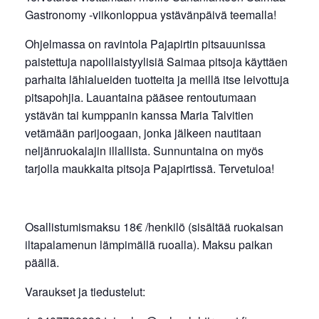
Gastronomy -viikonloppua ystävänpäivä teemalla!
Ohjelmassa on ravintola Pajapirtin pitsauunissa
paistettuja napolilaistyylisiä Saimaa pitsoja käyttäen
parhaita lähialueiden tuotteita ja meillä itse leivottuja
pitsapohjia. Lauantaina pääsee rentoutumaan
ystävän tai kumppanin kanssa Maria Talvitien
vetämään parijoogaan, jonka jälkeen nautitaan
neljänruokalajin illallista. Sunnuntaina on myös
tarjolla maukkaita pitsoja Pajapirtissä. Tervetuloa!
Osallistumismaksu 18€ /henkilö (sisältää ruokaisan
iltapalamenun lämpimällä ruoalla). Maksu paikan
päällä.
Varaukset ja tiedustelut: