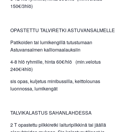
150€/3hlö)
OPASTETTU TALVIRETKI ASTUVANSALMELLE
Patikoiden tai lumikengillä tutustumaan
Astuvansalmen kalliomaalauksiin
4-8 hlö ryhmille, hinta 60€/hlö (min.velotus
240€/4hlö)
sis opas, kuljetus minibussilla, keittolounas
luonnossa, lumikengät
TALVIKALASTUS SAHANLAHDESSA
2 T opastettu pilkkiretki laituripilkkinä tai jäällä