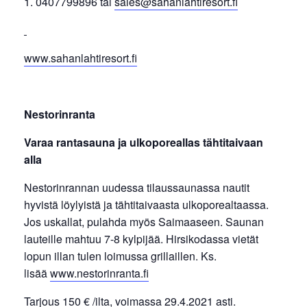
0407799896 tai
sales@sahanlahtiresort.fi
www.sahanlahtiresort.fi
Nestorinranta
Varaa rantasauna ja ulkoporeallas tähtitaivaan
alla
Nestorinrannan uudessa tilaussaunassa nautit
hyvistä löylyistä ja tähtitaivaasta ulkoporealtaassa.
Jos uskallat, pulahda myös Saimaaseen. Saunan
lauteille mahtuu 7-8 kylpijää. Hirsikodassa vietät
lopun illan tulen loimussa grillaillen. Ks.
lisää
www.nestorinranta.fi
Tarjous 150 € /ilta, voimassa 29.4.2021 asti.