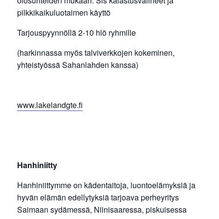
olosuhteiden mukaan. Sis kalastusvälineet ja
pilkkikaikuluotaimen käyttö
Tarjouspyynnöllä 2-10 hlö ryhmille
(harkinnassa myös talviverkkojen kokeminen,
yhteistyössä Sahanlahden kanssa)
www.lakelandgte.fi
Hanhiniitty
Hanhiniittymme on kädentaitoja, luontoelämyksiä ja
hyvän elämän edellytyksiä tarjoava perheyritys
Saimaan sydämessä, Niinisaaressa, piskuisessa