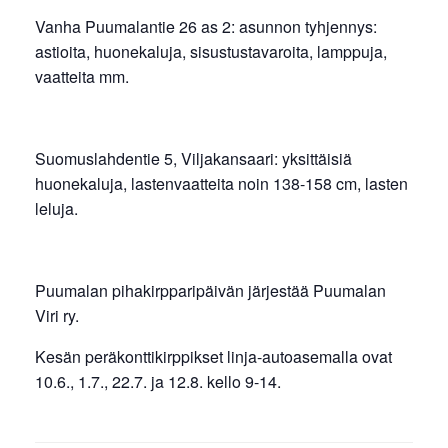
Vanha Puumalantie 26 as 2: asunnon tyhjennys:
astioita, huonekaluja, sisustustavaroita, lamppuja,
vaatteita mm.
Suomuslahdentie 5, Viljakansaari: yksittäisiä
huonekaluja, lastenvaatteita noin 138-158 cm, lasten
leluja.
Puumalan pihakirpparipäivän järjestää Puumalan
Viri ry.
Kesän peräkonttikirppikset linja-autoasemalla ovat
10.6., 1.7., 22.7. ja 12.8. kello 9-14.