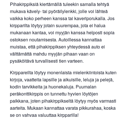
Pihakirppiksiä kiertämällä tuleekin samalla tehtyä
mukava kävely- tai pyöräilylenkki, jolle voi lähteä
vaikka koko perheen kanssa tai kaveriporukalla. Jos
kirpparilta löytyy jotain suurempaa, jota ei halua
mukanaan kantaa, voi myyjän kanssa helposti sopia
ostoksen noutamisesta. Autoillessa kannattaa
muistaa, että pihakirppiksen yhteydessä auto ei
välttämättä mahdu myyjän pihaan vaan on
pysäköitävä turvallisesti tien varteen.
Kirppareilta löytyy monenlaista mielenkiintoista kuten
kirjoja, vaatteita lapsille ja aikuisille, leluja ja pelejä,
kodin tarvikkeita ja huonekaluja. Puumalan
peräkonttikirppis on tunnettu hyvien löytöjen
paikkana, joten pihakirppikseltä löytyy myös varmasti
aarteita. Mukaan kannattaa varata pikkurahaa, koska
se on vahvaa valuuttaa kirpparilla!