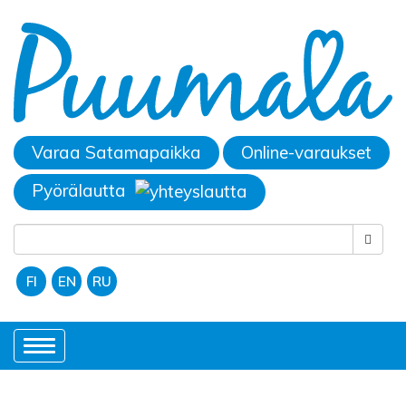
Varaa Satamapaikka
Online-varaukset
Pyörälautta
FI
EN
RU
Toggle
navigation