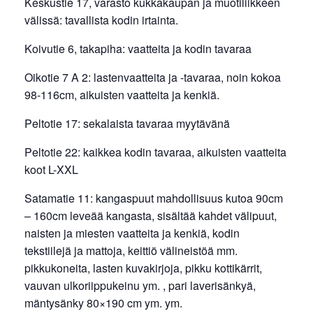
Keskustie 17, varasto kukkakaupan ja muotiliikkeen
välissä: tavallista kodin irtainta.
Koivutie 6, takapiha: vaatteita ja kodin tavaraa
Oikotie 7 A 2: lastenvaatteita ja -tavaraa, noin kokoa
98-116cm, aikuisten vaatteita ja kenkiä.
Peltotie 17: sekalaista tavaraa myytävänä
Peltotie 22: kaikkea kodin tavaraa, aikuisten vaatteita
koot L-XXL
Satamatie 11: kangaspuut mahdollisuus kutoa 90cm
– 160cm leveää kangasta, sisältää kahdet välipuut,
naisten ja miesten vaatteita ja kenkiä, kodin
tekstiilejä ja mattoja, keittiö välineistöä mm.
pikkukoneita, lasten kuvakirjoja, pikku kottikärrit,
vauvan ulkoriippukeinu ym. , pari laverisänkyä,
mäntysänky 80×190 cm ym. ym.