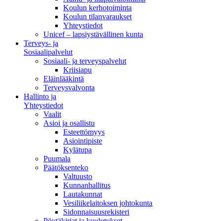
Koulun kerhotoiminta
Koulun tilanvaraukset
Yhteystiedot
Unicef – lapsiystävällinen kunta
Terveys- ja
Sosiaalipalvelut
Sosiaali- ja terveyspalvelut
Kriisiapu
Eläinlääkintä
Terveysvalvonta
Hallinto ja
Yhteystiedot
Vaalit
Asioi ja osallistu
Esteettömyys
Asiointipiste
Kylätupa
Puumala
Päätöksenteko
Valtuusto
Kunnanhallitus
Lautakunnat
Vesiliikelaitoksen johtokunta
Sidonnaisuusrekisteri
Pöytäkirjat ja kuulutukset