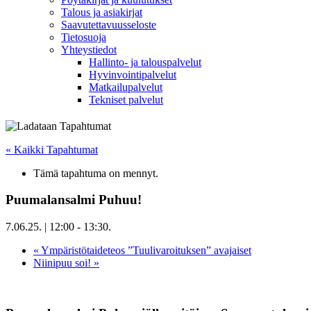
Talous ja asiakirjat
Saavutettavuusseloste
Tietosuoja
Yhteystiedot
Hallinto- ja talouspalvelut
Hyvinvointipalvelut
Matkailupalvelut
Tekniset palvelut
« Kaikki Tapahtumat
Tämä tapahtuma on mennyt.
Puumalansalmi Puhuu!
7.06.25. | 12:00
-
13:30
.
«
Ympäristötaideteos ”Tuulivaroituksen” avajaiset
Niinipuu soi!
»