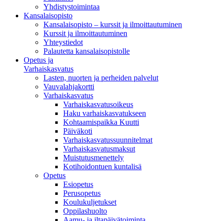
Yhdistystoimintaa
Kansalaisopisto
Kansalaisopisto – kurssit ja ilmoittautuminen
Kurssit ja ilmoittautuminen
Yhteystiedot
Palautetta kansalaisopistolle
Opetus ja
Varhaiskasvatus
Lasten, nuorten ja perheiden palvelut
Vauvalahjakortti
Varhaiskasvatus
Varhaiskasvatusoikeus
Haku varhaiskasvatukseen
Kohtaamispaikka Kuutti
Päiväkoti
Varhaiskasvatussuunnitelmat
Varhaiskasvatusmaksut
Muistutusmenettely
Kotihoidontuen kuntalisä
Opetus
Esiopetus
Perusopetus
Koulukuljetukset
Oppilashuolto
Aamu- ja iltapäivätoiminta