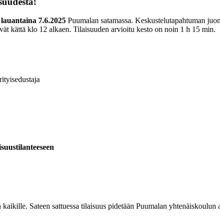
suudesta!
n
lauantaina 7.6.2025
Puumalan satamassa. Keskustelutapahtuman juonta
t kättä klo 12 alkaen. Tilaisuuden arvioitu kesto on noin 1 h 15 min.
ityisedustaja
suustilanteeseen
kaikille. Sateen sattuessa tilaisuus pidetään Puumalan yhtenäiskoulun a