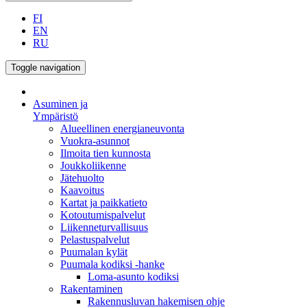
FI
EN
RU
Toggle navigation
Asuminen ja
Ympäristö
Alueellinen energianeuvonta
Vuokra-asunnot
Ilmoita tien kunnosta
Joukkoliikenne
Jätehuolto
Kaavoitus
Kartat ja paikkatieto
Kotoutumispalvelut
Liikenneturvallisuus
Pelastuspalvelut
Puumalan kylät
Puumala kodiksi -hanke
Loma-asunto kodiksi
Rakentaminen
Rakennusluvan hakemisen ohje