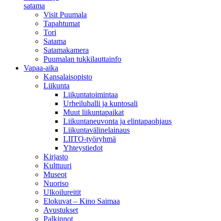
satama
Visit Puumala
Tapahtumat
Tori
Satama
Satamakamera
Puumalan tukkilauttainfo
Vapaa-aika
Kansalaisopisto
Liikunta
Liikuntatoimintaa
Urheiluhalli ja kuntosali
Muut liikuntapaikat
Liikuntaneuvonta ja elintapaohjaus
Liikuntavälinelainaus
LIITO-työryhmä
Yhteystiedot
Kirjasto
Kulttuuri
Museot
Nuoriso
Ulkoilureitit
Elokuvat – Kino Saimaa
Avustukset
Palkinnot