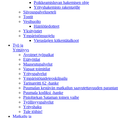
Poikkeamisluvan hakemisen ohje
Yrityshakemisto rakentajille
Siivouspalveluseteli
Tontit
Vesihuolto
Häiriötiedotteet
Yksityistiet
Ympäristönsuojelu
Vieraslajien kitkentätalkoot
Työ ja
Yrittäjyys
Avoimet työpaikat
Etätyötilat
Maaseutupalvelut
Vapaat toimitilat
Yrityspalvelut
Ympäristötaideteoskilpailu
Tarinareitti 62 -hanke
Puumalan kestävän matkailun saavutettavuuden paranta
Puumala kodiksi -hanke
Pistohiekan Sataman toinen vaihe
Työllisyyspalvelut
Yrityshaku
Tule töihin!
Matkailu ja