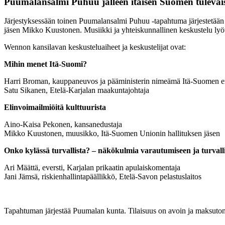
Puumalansalmi Puhuu jälleen itäisen Suomen tulevai
Järjestyksessään toinen Puumalansalmi Puhuu -tapahtuma järjestetää
jäsen Mikko Kuustonen. Musiikki ja yhteiskunnallinen keskustelu lyövä
Wennon kansilavan keskusteluaiheet ja keskustelijat ovat:
Mihin menet Itä-Suomi?
Harri Broman, kauppaneuvos ja pääministerin nimeämä Itä-Suomen er
Satu Sikanen, Etelä-Karjalan maakuntajohtaja
Elinvoimailmiöitä kulttuurista
Aino-Kaisa Pekonen, kansanedustaja
Mikko Kuustonen, muusikko, Itä-Suomen Unionin hallituksen jäsen
Onko kylässä turvallista? – näkökulmia varautumiseen ja turvalli
Ari Määttä, eversti, Karjalan prikaatin apulaiskomentaja
Jani Jämsä, riskienhallintapäällikkö, Etelä-Savon pelastuslaitos
Tapahtuman järjestää Puumalan kunta. Tilaisuus on avoin ja maksuton 