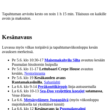
Tapahtuman arvioitu kesto on noin 1 h 15 min. Tilaisuus on kaikille
avoin ja maksuton.
Kesänavaus
Luvassa myös vilkas toripäivä ja tapahtumaviikonloppu kesän
avauksen merkeissä.
Pe 5.6. klo 10:30-17
Maisemakahvila Silta
avautuu kesään
Puumalan hissitornin huipulla
Pe 5.6. klo 11-17
Lettubaari Crepe House
avautuu
kesään,
Nestorinranta
Pe 5.6. klo 19
Kesäkauden avaus
Rantamakasiinilla
,
Sahanlahti
La 6.6. klo 9-14
Peräkonttikirppis
linja-autoasemalla
La 6.6. klo 10-13
Sea-Doo vesijettien koeajot
satamassa
,
Vene-Hietsu
La 6.6.
Metsäsydämen Joogapäivä
(myös viikonloppu
majoituksella tai yksittäiset tunnit)
La 6.6. klo 12
Kesänavaus ja
Puumalansalmi