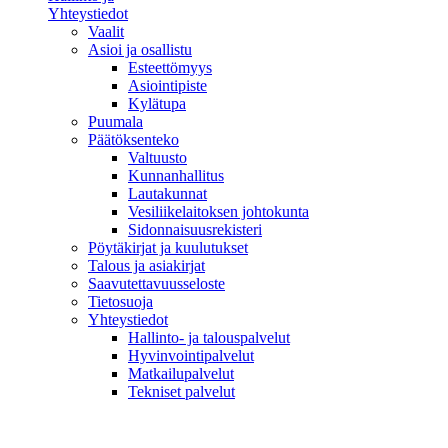
Yhteystiedot
Vaalit
Asioi ja osallistu
Esteettömyys
Asiointipiste
Kylätupa
Puumala
Päätöksenteko
Valtuusto
Kunnanhallitus
Lautakunnat
Vesiliikelaitoksen johtokunta
Sidonnaisuusrekisteri
Pöytäkirjat ja kuulutukset
Talous ja asiakirjat
Saavutettavuusseloste
Tietosuoja
Yhteystiedot
Hallinto- ja talouspalvelut
Hyvinvointipalvelut
Matkailupalvelut
Tekniset palvelut