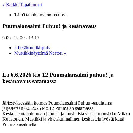
« Kaikki Tapahtumat
Tämä tapahtuma on mennyt.
Puumalansalmi Puhuu! ja kesänavaus
6.06 | 12:00
-
13:15
.
«
Peräkonttikirppis
Musiikkinäytelmä Nestori
»
La 6.6.2026 klo 12 Puumalansalmi puhuu! ja
kesänavaus satamassa
Järjestyksessään kolmas Puumalansalmi Puhuu -tapahtuma
järjestetään 6.6.2026 klo 12 Puumalan satamassa.
Keskustelutapahtuman juontaa ja musiikista vastaa muusikko Mikko
Kuustonen. Musiikki ja yhteiskunnallinen keskustelu lyövät kättä
Puumalansalmella.