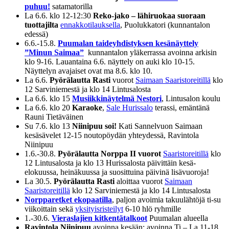
puhuu!
satamatorilla
La 6.6. klo 12-12:30
Reko-jako – lähiruokaa suoraan
tuottajilta
ennakkotilauksella
, Puolukkatori (kunnantalon
edessä)
6.6.-15.8.
Puumalan taideyhdistyksen kesänäyttely
”Minun Saimaa”
kunnantalon yläkerrassa avoinna arkisin
klo 9-16. Lauantaina 6.6. näyttely on auki klo 10-15.
Näyttelyn avajaiset ovat ma 8.6. klo 10.
La 6.6.
Pyörälautta Rasti
vuorot
Saimaan Saaristoreitillä
klo
12 Sarviniemestä ja klo 14 Lintusalosta
La 6.6. klo 15
Musiikkinäytelmä Nestori
, Lintusalon koulu
La 6.6. klo 20
Karaoke
,
Sale Hurissalo
terassi, emäntänä
Rauni Tietäväinen
Su 7.6. klo 13
Niinipuu soi!
Kati Sannelvuon Saimaan
kesäsävelet 12-15 noutopöydän yhteydessä, Ravintola
Niinipuu
1.6.-30.8.
Pyörälautta Norppa II vuorot
Saaristoreitillä
klo
12 Lintusalosta ja klo 13 Hurissalosta päivittäin kesä-
elokuussa, heinäkuussa ja suosittuina päivinä lisävuoroja!
La 30.5.
Pyörälautta Rasti
aloittaa vuorot
Saimaan
Saaristoreitillä
klo 12 Sarviniemestä ja klo 14 Lintusalosta
Norpparetket ekopaatilla
, paljon avoimia takuulähtöjä ti-su
viikoittain sekä
yksityisristeilyt
6-10 hlö ryhmille
1.-30.6.
Vieraslajien kitkentätalkoot
Puumalan alueella
Ravintola Niinipuu
avoinna kesään: avoinna Ti – La 11-18