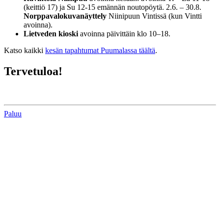
(keittiö 17) ja Su 12-15 emännän noutopöytä. 2.6. – 30.8.
Norppavalokuvanäyttely
Niinipuun Vintissä (kun Vintti
avoinna).
Lietveden kioski
avoinna päivittäin klo 10–18.
Katso kaikki
kesän tapahtumat Puumalassa täältä
.
Tervetuloa!
Paluu