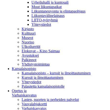
Urheiluhalli ja kuntosali
Muut liikuntapaikat
Liikuntaneuvonta ja elintapaohjaus
Liikuntavälinelainaus
LIITO-työryhmä
Yhteystiedot
Kirjasto
Kulttuuri
Museot
Nuoriso
Ulkoilureitit
Elokuvat – Kino Saimaa
Avustukset
Palkinnot
Yhdistystoimintaa
Kansalaisopisto
Kansalaisopisto – kurssit ja ilmoittautuminen
Kurssit ja ilmoittautuminen
Yhteystiedot
Palautetta kansalaisopistolle
Opetus ja
Varhaiskasvatus
Lasten, nuorten ja perheiden palvelut
Vauvalahjakortti
Varhaiskasvatus