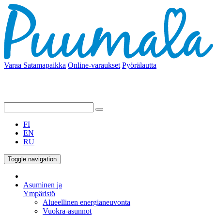
Varaa Satamapaikka
Online-varaukset
Pyörälautta
FI
EN
RU
Toggle navigation
Asuminen ja
Ympäristö
Alueellinen energianeuvonta
Vuokra-asunnot