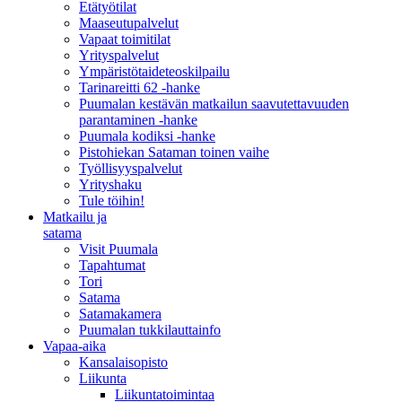
Etätyötilat
Maaseutupalvelut
Vapaat toimitilat
Yrityspalvelut
Ympäristötaideteoskilpailu
Tarinareitti 62 -hanke
Puumalan kestävän matkailun saavutettavuuden
parantaminen -hanke
Puumala kodiksi -hanke
Pistohiekan Sataman toinen vaihe
Työllisyyspalvelut
Yrityshaku
Tule töihin!
Matkailu ja
satama
Visit Puumala
Tapahtumat
Tori
Satama
Satamakamera
Puumalan tukkilauttainfo
Vapaa-aika
Kansalaisopisto
Liikunta
Liikuntatoimintaa