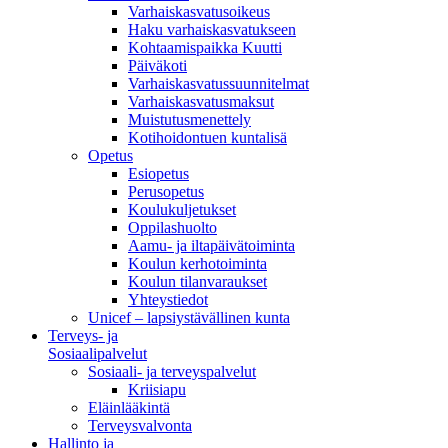
Varhaiskasvatusoikeus
Haku varhaiskasvatukseen
Kohtaamispaikka Kuutti
Päiväkoti
Varhaiskasvatussuunnitelmat
Varhaiskasvatusmaksut
Muistutusmenettely
Kotihoidontuen kuntalisä
Opetus
Esiopetus
Perusopetus
Koulukuljetukset
Oppilashuolto
Aamu- ja iltapäivätoiminta
Koulun kerhotoiminta
Koulun tilanvaraukset
Yhteystiedot
Unicef – lapsiystävällinen kunta
Terveys- ja
Sosiaalipalvelut
Sosiaali- ja terveyspalvelut
Kriisiapu
Eläinlääkintä
Terveysvalvonta
Hallinto ja