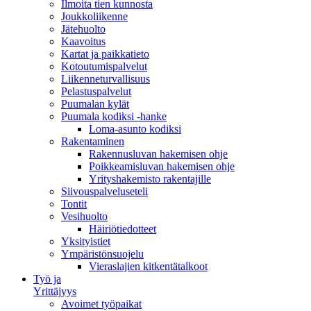
Ilmoita tien kunnosta
Joukkoliikenne
Jätehuolto
Kaavoitus
Kartat ja paikkatieto
Kotoutumispalvelut
Liikenneturvallisuus
Pelastuspalvelut
Puumalan kylät
Puumala kodiksi -hanke
Loma-asunto kodiksi
Rakentaminen
Rakennusluvan hakemisen ohje
Poikkeamisluvan hakemisen ohje
Yrityshakemisto rakentajille
Siivouspalveluseteli
Tontit
Vesihuolto
Häiriötiedotteet
Yksityistiet
Ympäristönsuojelu
Vieraslajien kitkentätalkoot
Työ ja
Yrittäjyys
Avoimet työpaikat