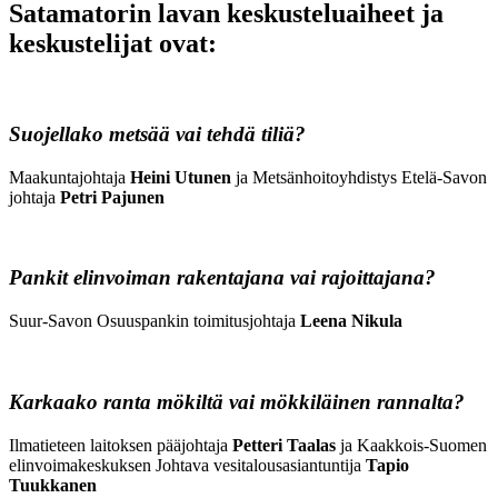
Satamatorin lavan keskusteluaiheet ja
keskustelijat ovat:
Suojellako metsää vai tehdä tiliä?
Maakuntajohtaja
Heini Utunen
ja Metsänhoitoyhdistys Etelä-Savon
johtaja
Petri Pajunen
Pankit elinvoiman rakentajana vai rajoittajana?
Suur-Savon Osuuspankin toimitusjohtaja
Leena Nikula
Karkaako ranta mökiltä vai mökkiläinen rannalta?
Ilmatieteen laitoksen pääjohtaja
Petteri Taalas
ja Kaakkois-Suomen
elinvoimakeskuksen Johtava vesitalousasiantuntija
Tapio
Tuukkanen