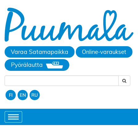
Varaa Satamapaikka
Online-varaukset
Pyörälautta
FI
EN
RU
Toggle
navigation