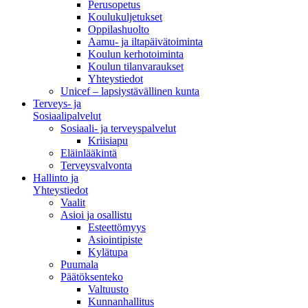
Perusopetus
Koulukuljetukset
Oppilashuolto
Aamu- ja iltapäivätoiminta
Koulun kerhotoiminta
Koulun tilanvaraukset
Yhteystiedot
Unicef – lapsiystävällinen kunta
Terveys- ja
Sosiaalipalvelut
Sosiaali- ja terveyspalvelut
Kriisiapu
Eläinlääkintä
Terveysvalvonta
Hallinto ja
Yhteystiedot
Vaalit
Asioi ja osallistu
Esteettömyys
Asiointipiste
Kylätupa
Puumala
Päätöksenteko
Valtuusto
Kunnanhallitus