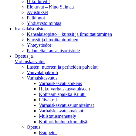
Ulkoilureitit
Elokuvat – Kino Saimaa
Avustukset
Palkinnot
Yhdistystoimintaa
Kansalaisopisto
Kansalaisopisto – kurssit ja ilmoittautuminen
Kurssit ja ilmoittautuminen
Yhteystiedot
Palautetta kansalaisopistolle
Opetus ja
Varhaiskasvatus
Lasten, nuorten ja perheiden palvelut
Vauvalahjakortti
Varhaiskasvatus
Varhaiskasvatusoikeus
Haku varhaiskasvatukseen
Kohtaamispaikka Kuutti
Päiväkoti
Varhaiskasvatussuunnitelmat
Varhaiskasvatusmaksut
Muistutusmenettely
Kotihoidontuen kuntalisä
Opetus
Esiopetus