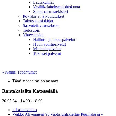
Lautakunnat
Vesiliikelaitoksen johtokunta
Sidonnaisuusrekisteri
Pöytäkirjat ja kuulutukset
Talous ja asiakirjat
Saavutettavuusseloste
Tietosuoja
Yhteystiedot
Hallinto- ja talouspalvelut
Hyvinvointipalvelut
Matkailupalvelut
Tekniset palvelut
« Kaikki Tapahtumat
Tämä tapahtuma on mennyt.
Rantakalailta Katosselällä
20.07.24. | 14:00
-
18:00
.
«
Lastenviikko
Veikko Ahvenaisen 95-vuotisjuhlakiertue Puumalassa
»