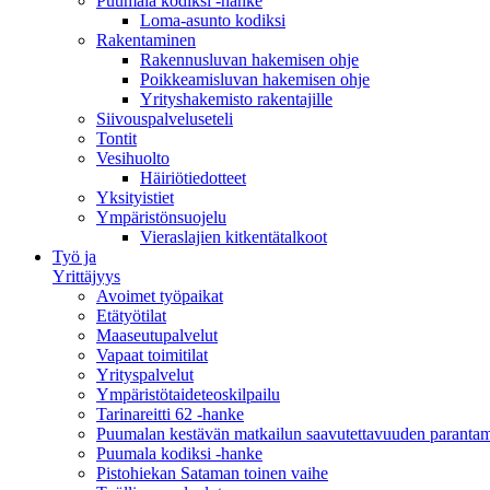
Puumala kodiksi -hanke
Loma-asunto kodiksi
Rakentaminen
Rakennusluvan hakemisen ohje
Poikkeamisluvan hakemisen ohje
Yrityshakemisto rakentajille
Siivouspalveluseteli
Tontit
Vesihuolto
Häiriötiedotteet
Yksityistiet
Ympäristönsuojelu
Vieraslajien kitkentätalkoot
Työ ja
Yrittäjyys
Avoimet työpaikat
Etätyötilat
Maaseutupalvelut
Vapaat toimitilat
Yrityspalvelut
Ympäristötaideteoskilpailu
Tarinareitti 62 -hanke
Puumalan kestävän matkailun saavutettavuuden paranta
Puumala kodiksi -hanke
Pistohiekan Sataman toinen vaihe