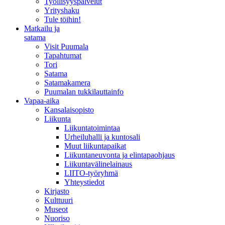
Työllisyyspalvelut
Yrityshaku
Tule töihin!
Matkailu ja
satama
Visit Puumala
Tapahtumat
Tori
Satama
Satamakamera
Puumalan tukkilauttainfo
Vapaa-aika
Kansalaisopisto
Liikunta
Liikuntatoimintaa
Urheiluhalli ja kuntosali
Muut liikuntapaikat
Liikuntaneuvonta ja elintapaohjaus
Liikuntavälinelainaus
LIITO-työryhmä
Yhteystiedot
Kirjasto
Kulttuuri
Museot
Nuoriso