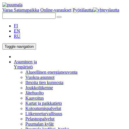
Varaa Satamapaikka
Online-varaukset
Pyörälautta
FI
EN
RU
Toggle navigation
Asuminen ja
Ympäristö
Alueellinen energianeuvonta
Vuokra-asunnot
Ilmoita tien kunnosta
Joukkoliikenne
Jätehuolto
Kaavoitus
Kartat ja paikkatieto
Kotoutumispalvelut
Liikenneturvallisuus
Pelastuspalvelut
Puumalan kylät