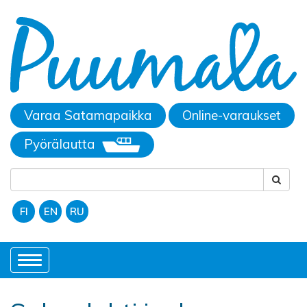
Varaa Satamapaikka
Online-varaukset
Pyörälautta
FI
EN
RU
Toggle
navigation