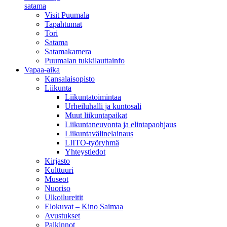
satama
Visit Puumala
Tapahtumat
Tori
Satama
Satamakamera
Puumalan tukkilauttainfo
Vapaa-aika
Kansalaisopisto
Liikunta
Liikuntatoimintaa
Urheiluhalli ja kuntosali
Muut liikuntapaikat
Liikuntaneuvonta ja elintapaohjaus
Liikuntavälinelainaus
LIITO-työryhmä
Yhteystiedot
Kirjasto
Kulttuuri
Museot
Nuoriso
Ulkoilureitit
Elokuvat – Kino Saimaa
Avustukset
Palkinnot