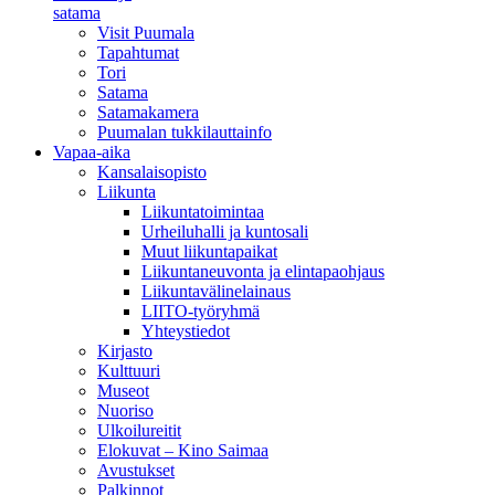
satama
Visit Puumala
Tapahtumat
Tori
Satama
Satamakamera
Puumalan tukkilauttainfo
Vapaa-aika
Kansalaisopisto
Liikunta
Liikuntatoimintaa
Urheiluhalli ja kuntosali
Muut liikuntapaikat
Liikuntaneuvonta ja elintapaohjaus
Liikuntavälinelainaus
LIITO-työryhmä
Yhteystiedot
Kirjasto
Kulttuuri
Museot
Nuoriso
Ulkoilureitit
Elokuvat – Kino Saimaa
Avustukset
Palkinnot