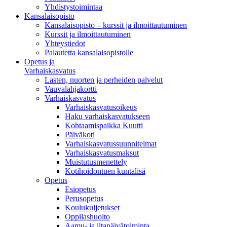
Yhdistystoimintaa
Kansalaisopisto
Kansalaisopisto – kurssit ja ilmoittautuminen
Kurssit ja ilmoittautuminen
Yhteystiedot
Palautetta kansalaisopistolle
Opetus ja
Varhaiskasvatus
Lasten, nuorten ja perheiden palvelut
Vauvalahjakortti
Varhaiskasvatus
Varhaiskasvatusoikeus
Haku varhaiskasvatukseen
Kohtaamispaikka Kuutti
Päiväkoti
Varhaiskasvatussuunnitelmat
Varhaiskasvatusmaksut
Muistutusmenettely
Kotihoidontuen kuntalisä
Opetus
Esiopetus
Perusopetus
Koulukuljetukset
Oppilashuolto
Aamu- ja iltapäivätoiminta