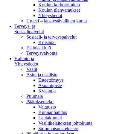
Koulun kerhotoiminta
Koulun tilanvaraukset
Yhteystiedot
Unicef – lapsiystävällinen kunta
Terveys- ja
Sosiaalipalvelut
Sosiaali- ja terveyspalvelut
Kriisiapu
Eläinlääkintä
Terveysvalvonta
Hallinto ja
Yhteystiedot
Vaalit
Asioi ja osallistu
Esteettömyys
Asiointipiste
Kylätupa
Puumala
Päätöksenteko
Valtuusto
Kunnanhallitus
Lautakunnat
Vesiliikelaitoksen johtokunta
Sidonnaisuusrekisteri
Pöytäkirjat ja kuulutukset