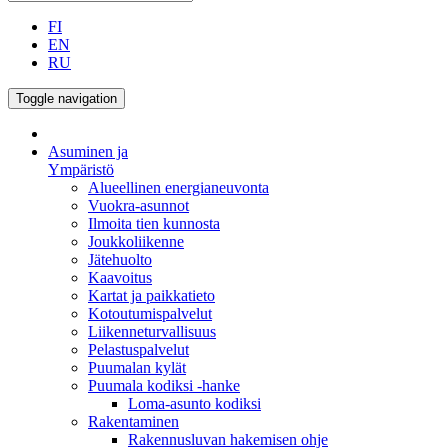
FI
EN
RU
Toggle navigation
Asuminen ja
Ympäristö
Alueellinen energianeuvonta
Vuokra-asunnot
Ilmoita tien kunnosta
Joukkoliikenne
Jätehuolto
Kaavoitus
Kartat ja paikkatieto
Kotoutumispalvelut
Liikenneturvallisuus
Pelastuspalvelut
Puumalan kylät
Puumala kodiksi -hanke
Loma-asunto kodiksi
Rakentaminen
Rakennusluvan hakemisen ohje