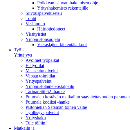
Poikkeamisluvan hakemisen ohje
Yrityshakemisto rakentajille
Siivouspalveluseteli
Tontit
Vesihuolto
Häiriötiedotteet
Yksityistiet
Ympäristönsuojelu
Vieraslajien kitkentätalkoot
Työ ja
Yrittäjyys
Avoimet työpaikat
Etätyötilat
Maaseutupalvelut
Vapaat toimitilat
Yrityspalvelut
Ympäristötaideteoskilpailu
Tarinareitti 62 -hanke
Puumalan kestävän matkailun saavutettavuuden paranta
Puumala kodiksi -hanke
Pistohiekan Sataman toinen vaihe
Työllisyyspalvelut
Yrityshaku
Tule töihin!
Matkailu ja