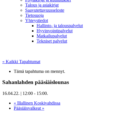
Talous ja asiakirjat
Saavutettavuusseloste
Tietosuoja
Yhteystiedot
Hallinto- ja talouspalvelut
Hyvinvointipalvelut
Matkailupalvelut
Tekniset palvelut
« Kaikki Tapahtumat
Tämä tapahtuma on mennyt.
Sahanlahden pääsiäislounas
16.04.22. | 12:00
-
15:00
.
«
Illallinen Koskivahdissa
Pääsiäisvalkeat
»