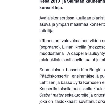
Kesä 2019 ja Saimaan kauneimmat 
konsertteja.
Avajaiskonsertissa kuullaan pianist
asuva ja ympäri maailmaa konserto
taiteilija.
inTones on valovoimainen viiden nu
(sopraano), Liinan Krellin (mezzoso
muodostama A cappella-lauluyhtye.
mielenkiintoisesti sovitettua ohjelm
Suomalaisen basson Kim Borgin sy
Päätöskonsertin ensimmäisellä puol
Lehtisen ja basso Jyrki Korhosen es
Konsertin toisella puoliskolla kuu
sekakuorolle ja orkes
Stabat mater
joka on taidokkaasti sovittanut ork