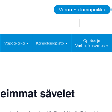
Varaa Satamapaikka
Opetus ja
Vapaa-aika
Kansalaisopisto
Varhaiskasvatus
eimmat sävelet