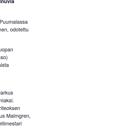
inuvia
a. Puumalassa
nen, odotettu
Luopan
sso)
ista
Markus
niaksi.
iteoksen
rkus Malmgren,
llimestari