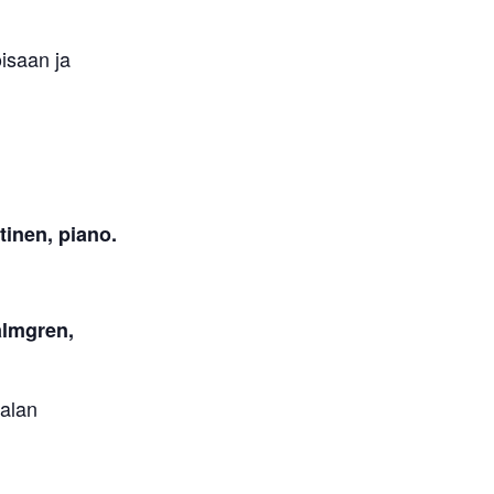
oisaan ja
tinen, piano.
almgren,
malan