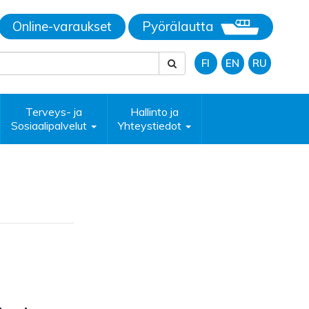
Online-varaukset
Pyörälautta
FI
EN
RU
Terveys- ja
Hallinto ja
Sosiaalipalvelut
Yhteystiedot