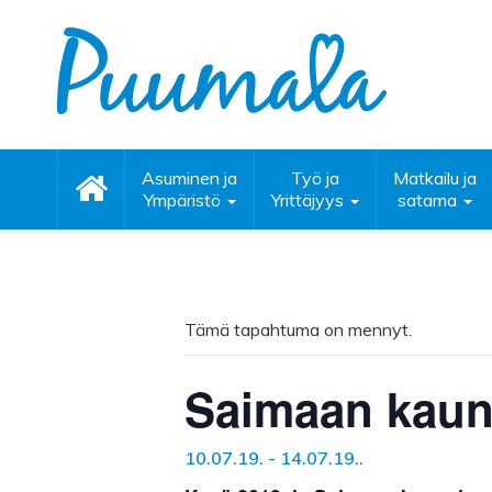
Asuminen ja
Työ ja
Matkailu ja
Ympäristö
Yrittäjyys
satama
Tämä tapahtuma on mennyt.
Saimaan kaun
10.07.19.
-
14.07.19.
.