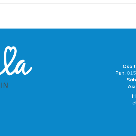
Osoit
Puh.
015
Säh
Asi
H
e