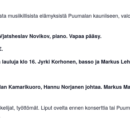
sta musiikillisista elämyksistä Puumalan kauniiseen, val
. Vjatsheslav Novikov, piano. Vapaa pääsy.
€.
 lauluja klo 16. Jyrki Korhonen, basso ja Markus Leh
iolan Kamarikuoro, Hannu Norjanen johtaa. Markus M
iskelijat, työttömät. Liput ovelta ennen konserttia tai Puu
.