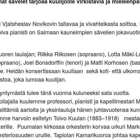
sävelet tarjoaa kuulijoille virkistäviä ja mieleenpa
i Vjatsheslav Novikovin taitavaa ja vivahteikasta soitto
iva pianisti on Saimaan kauneimpien sävelien jokavuoti
oren laulajan; Riikka Riikosen (sopraano), Lotta Mäki-
praano), Joel Bonsdorffin (tenori) ja Matti Korhosen (ba
 Heidän konsertissaan kuullaan sekä koti- että ulkoma
istoa, joka lumoaa kuulijan.
ntymästä tulee tänä vuonna kuluneeksi sata vuotta.
iajalla kuulemme professori, pianisti ja kapellimestari 
ittämiä aarioita ja yksinlauluja hänen juhlavuotensa kun
lemme harvoin esitetyn Toivo Kuulan (1883–1918)
mestar
terille. Puumalan kirkossa orkesterin korvaa urkuri Ma
esteriosuuden uruille. Tapiolan Kamarikuoroa johtaa kape