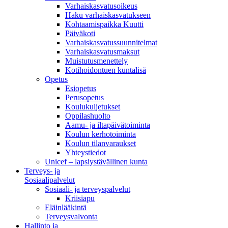
Varhaiskasvatusoikeus
Haku varhaiskasvatukseen
Kohtaamispaikka Kuutti
Päiväkoti
Varhaiskasvatussuunnitelmat
Varhaiskasvatusmaksut
Muistutusmenettely
Kotihoidontuen kuntalisä
Opetus
Esiopetus
Perusopetus
Koulukuljetukset
Oppilashuolto
Aamu- ja iltapäivätoiminta
Koulun kerhotoiminta
Koulun tilanvaraukset
Yhteystiedot
Unicef – lapsiystävällinen kunta
Terveys- ja
Sosiaalipalvelut
Sosiaali- ja terveyspalvelut
Kriisiapu
Eläinlääkintä
Terveysvalvonta
Hallinto ja