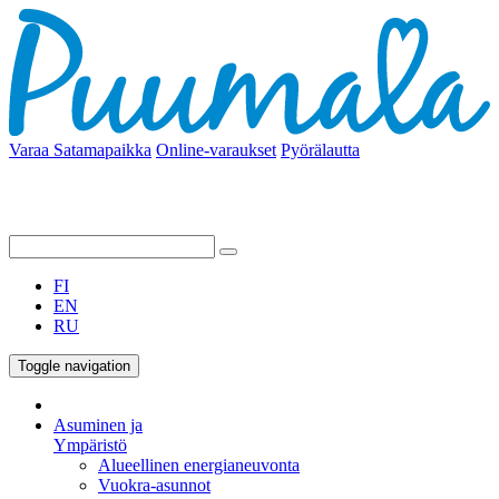
Varaa Satamapaikka
Online-varaukset
Pyörälautta
FI
EN
RU
Toggle navigation
Asuminen ja
Ympäristö
Alueellinen energianeuvonta
Vuokra-asunnot