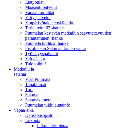
Etätyötilat
Maaseutupalvelut
Vapaat toimitilat
Yrityspalvelut
Ympäristötaideteoskilpailu
Tarinareitti 62 -hanke
Puumalan kestävän matkailun saavutettavuuden
parantaminen -hanke
Puumala kodiksi -hanke
Pistohiekan Sataman toinen vaihe
Työllisyyspalvelut
Yrityshaku
Tule töihin!
Matkailu ja
satama
Visit Puumala
Tapahtumat
Tori
Satama
Satamakamera
Puumalan tukkilauttainfo
Vapaa-aika
Kansalaisopisto
Liikunta
Liikuntatoimintaa