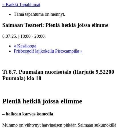
« Kaikki Tapahtumat
Tämä tapahtuma on mennyt.
Saimaan Teatteri: Pieniä hetkiä joissa elimme
8.07.25. | 18:00
-
20:00
.
«
Kesäjooga
Frisbeegolf lajikokeilu Pistocampilla
»
Ti 8.7. Puumalan nuorisotalo (Harjutie 9,52200
Puumala) klo 18
Pieniä hetkiä joissa elimme
– haikean karvas komedia
Mummo on viihtynyt harvinaisen pitkään Saimaan sukumökillä