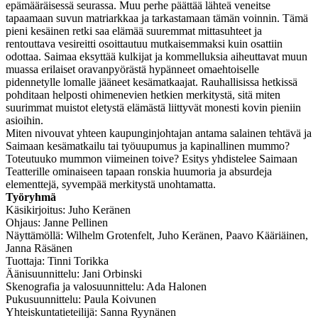
epämääräisessä seurassa. Muu perhe päättää lähteä veneitse
tapaamaan suvun matriarkkaa ja tarkastamaan tämän voinnin. Tämä
pieni kesäinen retki saa elämää suuremmat mittasuhteet ja
rentouttava vesireitti osoittautuu mutkaisemmaksi kuin osattiin
odottaa. Saimaa eksyttää kulkijat ja kommelluksia aiheuttavat muun
muassa erilaiset oravanpyörästä hypänneet omaehtoiselle
pidennetylle lomalle jääneet kesämatkaajat. Rauhallisissa hetkissä
pohditaan helposti ohimenevien hetkien merkitystä, sitä miten
suurimmat muistot eletystä elämästä liittyvät monesti kovin pieniin
asioihin.
Miten nivouvat yhteen kaupunginjohtajan antama salainen tehtävä ja
Saimaan kesämatkailu tai työuupumus ja kapinallinen mummo?
Toteutuuko mummon viimeinen toive? Esitys yhdistelee Saimaan
Teatterille ominaiseen tapaan ronskia huumoria ja absurdeja
elementtejä, syvempää merkitystä unohtamatta.
Työryhmä
Käsikirjoitus: Juho Keränen
Ohjaus: Janne Pellinen
Näyttämöllä: Wilhelm Grotenfelt, Juho Keränen, Paavo Kääriäinen,
Janna Räsänen
Tuottaja: Tinni Torikka
Äänisuunnittelu: Jani Orbinski
Skenografia ja valosuunnittelu: Ada Halonen
Pukusuunnittelu: Paula Koivunen
Yhteiskuntatieteilijä: Sanna Ryynänen