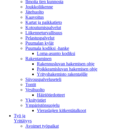
Ilmoita tien kunnosta
Joukkoliikenne
Jätehuolto
Kaavoitus
Kartat ja paikkatieto
Kotoutumispalvelut
Liikenneturvallisuus
Pelastuspalvelut
Puumalan kylät
Puumala kodiksi -hanke
Loma-asunto kodiksi
Rakentaminen
Rakennusluvan hakemisen ohje
Poikkeamisluvan hakemisen ohje
Yrityshakemisto rakentajille
Siivouspalveluseteli
Tontit
Vesihuolto
Häiriötiedotteet
Yksityistiet
Ympäristönsuojelu
Vieraslajien kitkentätalkoot
Työ ja
Yrittäjyys
Avoimet työpaikat