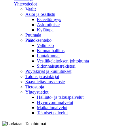
Yhteystiedot
Vaalit
Asioi ja osallistu
Esteettömyys
Asiointipiste
Kylätupa
Puumala
Päätöksenteko
Valtuusto
Kunnanhallitus
Lautakunnat
Vesiliikelaitoksen johtokunta
Sidonnaisuusrekisteri
Pöytäkirjat ja kuulutukset
Talous ja asiakirjat
Saavutettavuusseloste
Tietosuoja
Yhteystiedot
Hallinto- ja talouspalvelut
Hyvinvointipalvelut
Matkailupalvelut
Tekniset palvelut