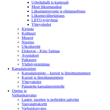
Urheiluhalli ja kuntosali
Muut liikuntapaikat
Liikuntaneuvonta ja elintapaohjaus
Liikuntavälinelainaus
LIITO-työryhmä
Yhteystiedot
Kirjasto
Kulttuuri
Museot
Nuoriso
Ulkoilureitit
Elokuvat – Kino Saimaa
Avustukset
Palkinnot
Yhdistystoimintaa
Kansalaisopisto
Kansalaisopisto – kurssit ja ilmoittautuminen
Kurssit ja ilmoittautuminen
Yhteystiedot
Palautetta kansalaisopistolle
Opetus ja
Varhaiskasvatus
Lasten, nuorten ja perheiden palvelut
Vauvalahjakortti
Varhaiskasvatus