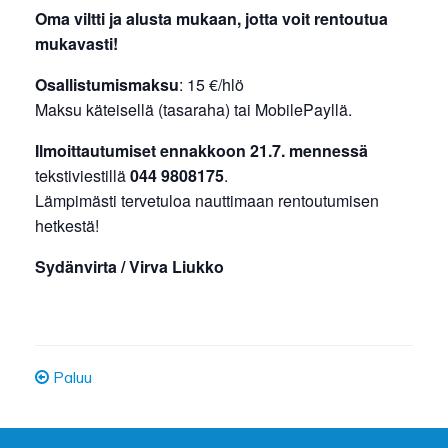
Oma viltti ja alusta mukaan, jotta voit rentoutua
mukavasti!
Osallistumismaksu
: 15 €/hlö
Maksu käteisellä (tasaraha) tai MobilePayllä.
Ilmoittautumiset ennakkoon 21.7. mennessä
tekstiviestillä
044 9808175
.
Lämpimästi tervetuloa nauttimaan rentoutumisen
hetkestä!
Sydänvirta / Virva Liukko
Paluu