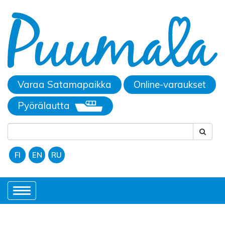
Varaa Satamapaikka
Online-varaukset
Pyörälautta
FI
EN
RU
Toggle
navigation