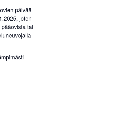
n ovien päivää
1.2025, joten
 pääovista tai
eluneuvojalla
Lämpimästi