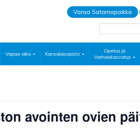
Varaa Satamapaikka
Opetus ja
Vapaa-aika
Kansalaisopisto
Varhaiskasvatus
ton avointen ovien pä