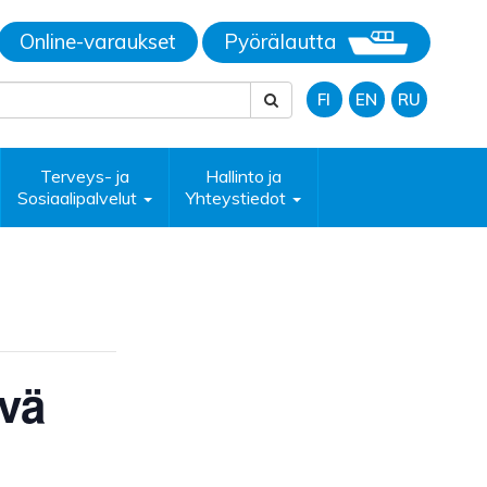
Online-varaukset
Pyörälautta
FI
EN
RU
Terveys- ja
Hallinto ja
Sosiaalipalvelut
Yhteystiedot
ivä