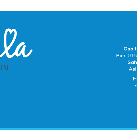
Osoit
Puh.
015
Säh
Asi
H
e