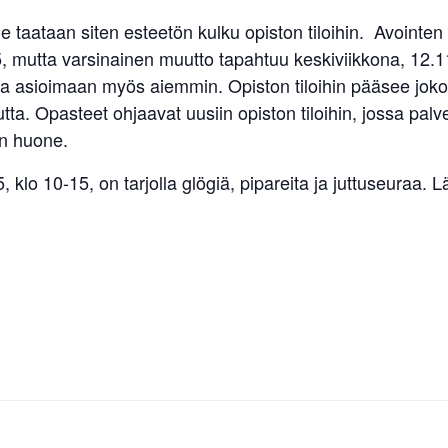
lle taataan siten esteetön kulku opiston tiloihin. Avointe
 mutta varsinainen muutto tapahtuu keskiviikkona, 12.1
 ja asioimaan myös aiemmin. Opiston tiloihin pääsee joko
tta. Opasteet ohjaavat uusiin opiston tiloihin, jossa palv
en huone.
 klo 10-15, on tarjolla glögiä, pipareita ja juttuseuraa. 