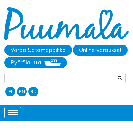
Varaa Satamapaikka
Online-varaukset
Pyörälautta
FI
EN
RU
Toggle
navigation