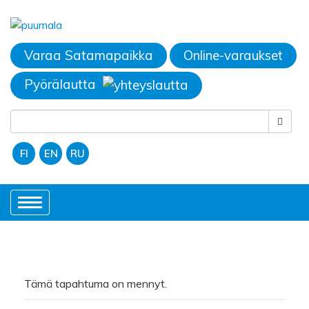
Varaa Satamapaikka
Online-varaukset
Pyörälautta
FI
EN
RU
Toggle
navigation
Tämä tapahtuma on mennyt.