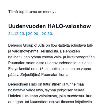
Tämä tapahtuma on mennyt.
Uudenvuoden HALO-valoshow
31.12.23. | 20:00
-
20:30
.
Belenos Group of Arts on flow-taiteita edustava tuli-
ja valoshowryhmä Helsingistä. Belenoksen
nelihenkinen ryhmä esittää valo- ja liikekoreografian
Puumalan satamassa uudenvuodenaattona klo 20.
Esitys kestää noin 15 minuuttia ja siihen on vapaa
pääsy. Järjestäjänä Puumalan kunta.
Belenoksen Halo
on futuristinen ja tunnelmaa
nostattava valoesitys, täynnä pohjoisen taikaa!
Haloksi kutsutaan valoilmiötä, joka muodostuu kun
auringon- tai kuunsäteet osuvat ilmassa leijaileviin