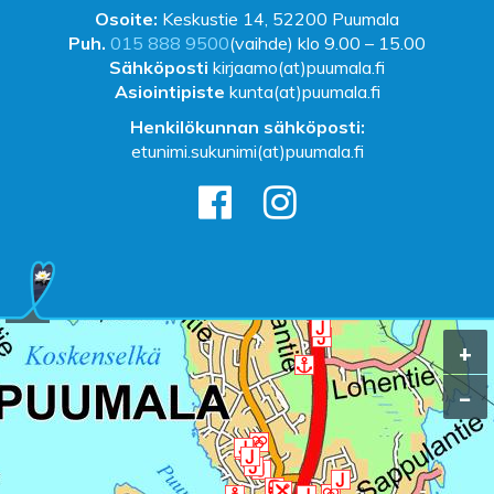
Osoite:
Keskustie 14, 52200 Puumala
Puh.
015 888 9500
(vaihde) klo 9.00 – 15.00
Sähköposti
kirjaamo(at)puumala.fi
Asiointipiste
kunta(at)puumala.fi
Henkilökunnan sähköposti:
etunimi.sukunimi(at)puumala.fi