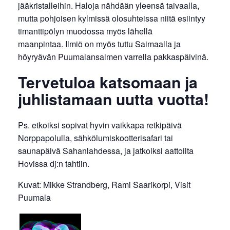
jääkristalleihin. Haloja nähdään yleensä taivaalla,
mutta pohjoisen kylmissä olosuhteissa niitä esiintyy
timanttipölyn muodossa myös lähellä
maanpintaa. Ilmiö on myös tuttu Saimaalla ja
höyryävän Puumalansalmen varrella pakkaspäivinä.
Tervetuloa katsomaan ja
juhlistamaan uutta vuotta!
Ps. etkoiksi sopivat hyvin vaikkapa retkipäivä
Norppapolulla, sähkölumiskootterisafari tai
saunapäivä Sahanlahdessa, ja jatkoiksi aattoilta
Hovissa dj:n tahtiin.
Kuvat: Mikke Strandberg, Rami Saarikorpi, Visit
Puumala