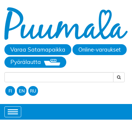
Varaa Satamapaikka
Online-varaukset
Pyörälautta
FI
EN
RU
Toggle
navigation