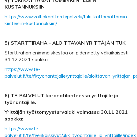
KUSTANNUKSIIN
https://www.valtiokonttori.fi/palvelu/tuki-kattamattomiin-
kiinteisiin-kustannuksiin/
5) STARTTIRAHA – ALOITTAVAN YRITTÄJÄN TUKI
Starttirahan enimmäiskestoa on pidennetty väliaikaisesti
31.12.2021 saakka:
https://www.te-
palvelut.fi/te/fi/tyonantajalle/yrittajalle/aloittavan_yrittajan_
6) TE-PALVELUT koronatilanteessa yrittäjille ja
työnantajille.
Yrittäjän työttömyysturvalaki voimassa 30.11.2021
saakka:
https://www.te-
palvelut.fi/te/fi/erikoissivut/ukk_tyoantajille_ja_yrittajille/index