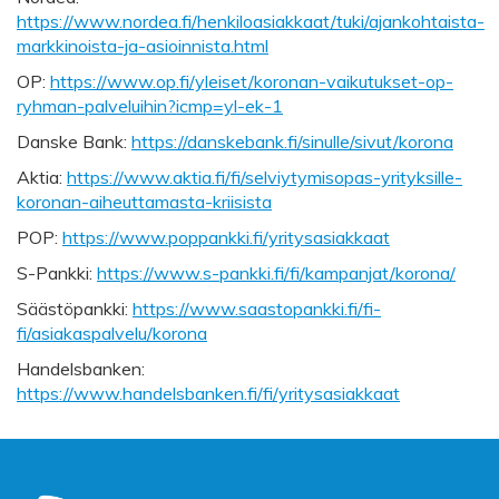
https://www.nordea.fi/henkiloasiakkaat/tuki/ajankohtaista-
markkinoista-ja-asioinnista.html
OP:
https://www.op.fi/yleiset/koronan-vaikutukset-op-
ryhman-palveluihin?icmp=yl-ek-1
Danske Bank:
https://danskebank.fi/sinulle/sivut/korona
Aktia:
https://www.aktia.fi/fi/selviytymisopas-yrityksille-
koronan-aiheuttamasta-kriisista
POP:
https://www.poppankki.fi/yritysasiakkaat
S-Pankki:
https://www.s-pankki.fi/fi/kampanjat/korona/
Säästöpankki:
https://www.saastopankki.fi/fi-
fi/asiakaspalvelu/korona
Handelsbanken:
https://www.handelsbanken.fi/fi/yritysasiakkaat