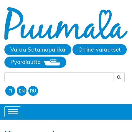
Varaa Satamapaikka
Online-varaukset
Pyörälautta
FI
EN
RU
Toggle
navigation