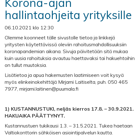
Korona-ajan
hallintaohjeita yrityksille
06.10.2021 klo 12:30
Olemme koonneet tälle sivustolle tietoa ja linkkejä
yritysten käytettävissä oleviin rahoitusmahdollisuuksiin
koronapandemian aikana. Sivuja päivitetään sitä mukaa
kuin uusia rahoituksia avautuu haettavaksi tai hakuehtoihin
on tullut muutoksia.
Lisätietoa ja apua hakemusten laatimiseen voit kysyä
myös elinkeinokehittäjä Mirjami Laitiselta, puh. 050 465
7977, mirjami.laitinen@puumala.fi
1) KUSTANNUSTUKI, neljäs kierros 17.8. – 30.9.2021.
HAKUAIKA PÄÄTTYNYT.
Kustannustuen tukikausi 1.3. – 31.5.2021. Tukea haetaan
Valtiokonttorin sähköisen asiointipalvelun kautta.