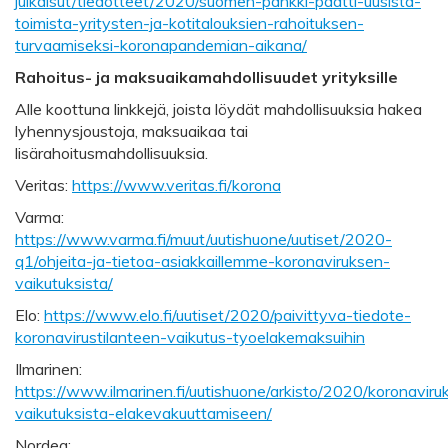
julkaisut/tiedotteet/2020/suomen-pankki-paatti-uusista-
toimista-yritysten-ja-kotitalouksien-rahoituksen-
turvaamiseksi-koronapandemian-aikana/
Rahoitus- ja maksuaikamahdollisuudet yrityksille
Alle koottuna linkkejä, joista löydät mahdollisuuksia hakea
lyhennysjoustoja, maksuaikaa tai
lisärahoitusmahdollisuuksia.
Veritas:
https://www.veritas.fi/korona
Varma:
https://www.varma.fi/muut/uutishuone/uutiset/2020-
q1/ohjeita-ja-tietoa-asiakkaillemme-koronaviruksen-
vaikutuksista/
Elo:
https://www.elo.fi/uutiset/2020/paivittyva-tiedote-
koronavirustilanteen-vaikutus-tyoelakemaksuihin
Ilmarinen:
https://www.ilmarinen.fi/uutishuone/arkisto/2020/koronaviru
vaikutuksista-elakevakuuttamiseen/
Nordea: