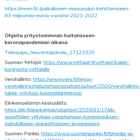
https://mmm.fi/-/paikalliseen-maaseudun-kehittamiseen-
83-miljoonaa-euroa-vuosina-2021-2022
Ohjeita yritystoiminnan hoitamiseen
koronapandemian aikana
Talousapu_neuvontapalvelu_17122020
Suomen Yrittäjät:
https://www.yrittajat.fi/yrittajat/kaikki-
koronasta-yrittajalle
Verohallinto:
https://www.vero.fi/tietoa-
verohallinnosta/uutishuone/uutiset/uutiset/2020/verohallinto
tukee-yrityksiä-koronatilanteessa/
Elinkeinoelämän keskusliitto:
https://ek.fi/ajankohtaista/uutiset/2020/03/17/ek-
suosittelee-yrityksia-varautumaan-koronaviruksen-
mahdolliseen-laajamittaiseen-leviamiseen/
Suomen Pankki:
https://www.suomenpankki.fi/fi/media-ja-