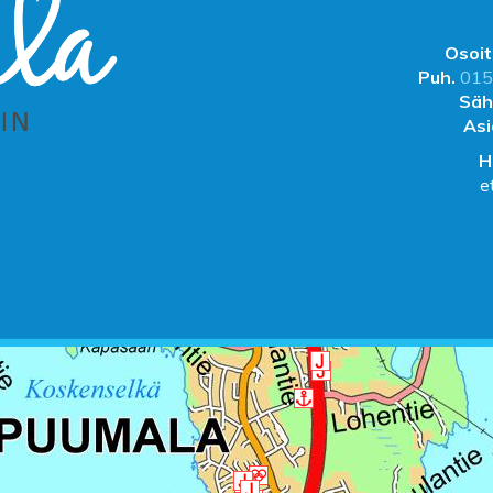
Osoit
Puh.
015
Säh
Asi
H
e