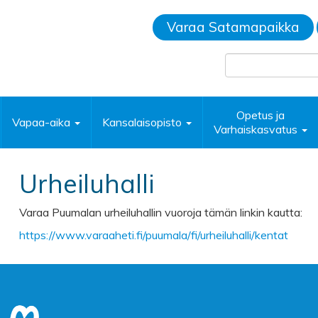
Varaa Satamapaikka
Opetus ja
Vapaa-aika
Kansalaisopisto
Varhaiskasvatus
Urheiluhalli
Varaa Puumalan urheiluhallin vuoroja tämän linkin kautta:
https://www.varaaheti.fi/puumala/fi/urheiluhalli/kentat