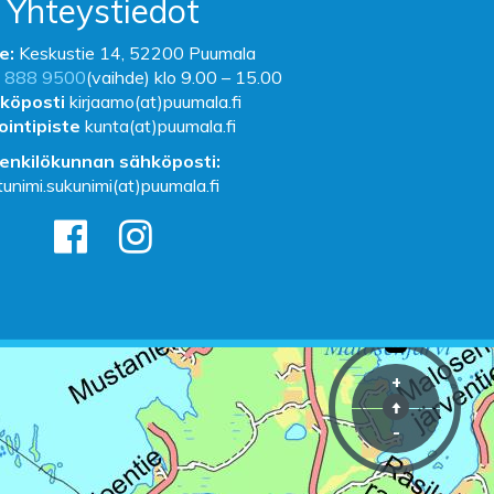
Yhteystiedot
e:
Keskustie 14, 52200 Puumala
 888 9500
(vaihde) klo 9.00 – 15.00
köposti
kirjaamo(at)puumala.fi
ointipiste
kunta(at)puumala.fi
enkilökunnan sähköposti:
tunimi.sukunimi(at)puumala.fi