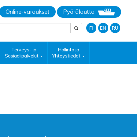
Online-varaukset
Pyörälautta
FI
EN
RU
Terveys- ja
Hallinto ja
Sosiaalipalvelut
Yhteystiedot