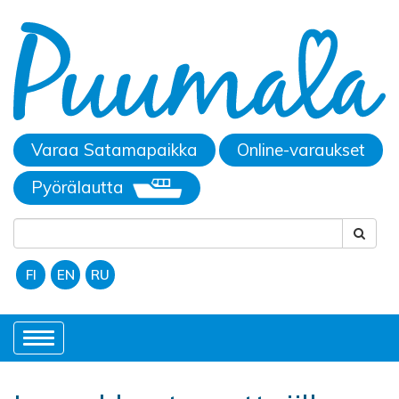
Varaa Satamapaikka
Online-varaukset
Pyörälautta
FI
EN
RU
Toggle
navigation