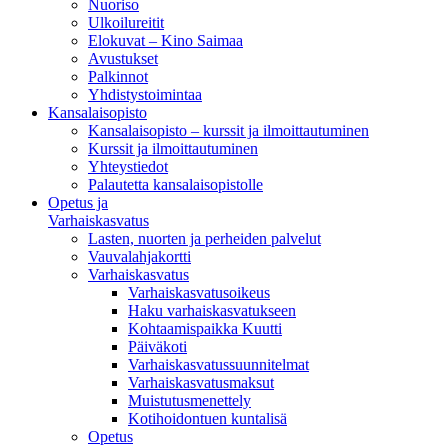
Nuoriso
Ulkoilureitit
Elokuvat – Kino Saimaa
Avustukset
Palkinnot
Yhdistystoimintaa
Kansalaisopisto
Kansalaisopisto – kurssit ja ilmoittautuminen
Kurssit ja ilmoittautuminen
Yhteystiedot
Palautetta kansalaisopistolle
Opetus ja
Varhaiskasvatus
Lasten, nuorten ja perheiden palvelut
Vauvalahjakortti
Varhaiskasvatus
Varhaiskasvatusoikeus
Haku varhaiskasvatukseen
Kohtaamispaikka Kuutti
Päiväkoti
Varhaiskasvatussuunnitelmat
Varhaiskasvatusmaksut
Muistutusmenettely
Kotihoidontuen kuntalisä
Opetus