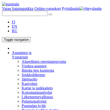
Varaa Satamapaikka
Online-varaukset
Pyörälautta
FI
EN
RU
Toggle navigation
Asuminen ja
Ympäristö
Alueellinen energianeuvonta
Vuokra-asunnot
Ilmoita tien kunnosta
Joukkoliikenne
Jätehuolto
Kaavoitus
Kartat ja paikkatieto
Kotoutumispalvelut
Liikenneturvallisuus
Pelastuspalvelut
Puumalan kylät