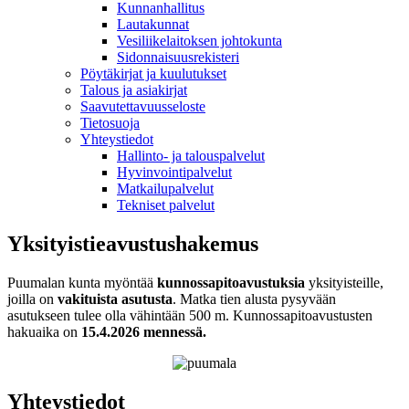
Kunnanhallitus
Lautakunnat
Vesiliikelaitoksen johtokunta
Sidonnaisuusrekisteri
Pöytäkirjat ja kuulutukset
Talous ja asiakirjat
Saavutettavuusseloste
Tietosuoja
Yhteystiedot
Hallinto- ja talouspalvelut
Hyvinvointipalvelut
Matkailupalvelut
Tekniset palvelut
Yksityistieavustushakemus
Puumalan kunta myöntää
kunnossapitoavustuksia
yksityisteille,
joilla on
vakituista asutusta
. Matka tien alusta pysyvään
asutukseen tulee olla vähintään 500 m. Kunnossapitoavustusten
hakuaika on
15.4.2026 mennessä.
Yhteystiedot