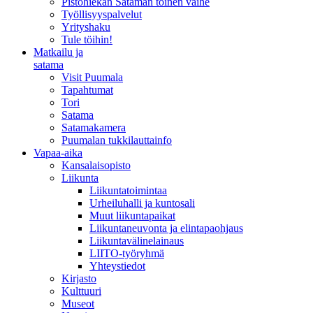
Pistohiekan Sataman toinen vaihe
Työllisyyspalvelut
Yrityshaku
Tule töihin!
Matkailu ja
satama
Visit Puumala
Tapahtumat
Tori
Satama
Satamakamera
Puumalan tukkilauttainfo
Vapaa-aika
Kansalaisopisto
Liikunta
Liikuntatoimintaa
Urheiluhalli ja kuntosali
Muut liikuntapaikat
Liikuntaneuvonta ja elintapaohjaus
Liikuntavälinelainaus
LIITO-työryhmä
Yhteystiedot
Kirjasto
Kulttuuri
Museot