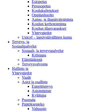
Esiopetus
Perusopetus
Koulukuljetukset
Oppilashuolto
Aamu- ja iltapäivätoiminta
Koulun kerhotoiminta
Koulun tilanvaraukset
Yhteystiedot
Unicef – lapsiystävällinen kunta
Terveys- ja
Sosiaalipalvelut
Sosiaali- ja terveyspalvelut
Kriisiapu
Eläinlääkintä
Terveysvalvonta
Hallinto ja
Yhteystiedot
Vaalit
Asioi ja osallistu
Esteettömyys
Asiointipiste
Kylätupa
Puumala
Päätöksenteko
Valtuusto