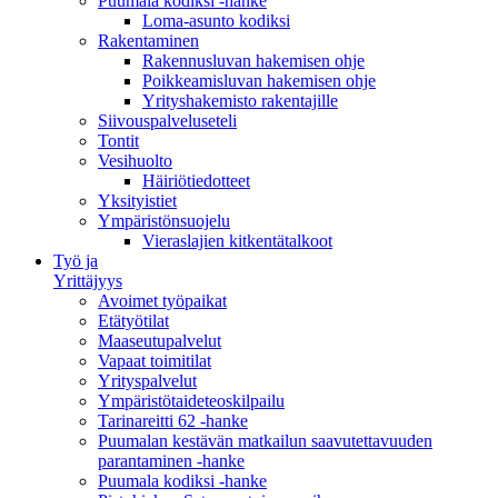
Puumala kodiksi -hanke
Loma-asunto kodiksi
Rakentaminen
Rakennusluvan hakemisen ohje
Poikkeamisluvan hakemisen ohje
Yrityshakemisto rakentajille
Siivouspalveluseteli
Tontit
Vesihuolto
Häiriötiedotteet
Yksityistiet
Ympäristönsuojelu
Vieraslajien kitkentätalkoot
Työ ja
Yrittäjyys
Avoimet työpaikat
Etätyötilat
Maaseutupalvelut
Vapaat toimitilat
Yrityspalvelut
Ympäristötaideteoskilpailu
Tarinareitti 62 -hanke
Puumalan kestävän matkailun saavutettavuuden
parantaminen -hanke
Puumala kodiksi -hanke