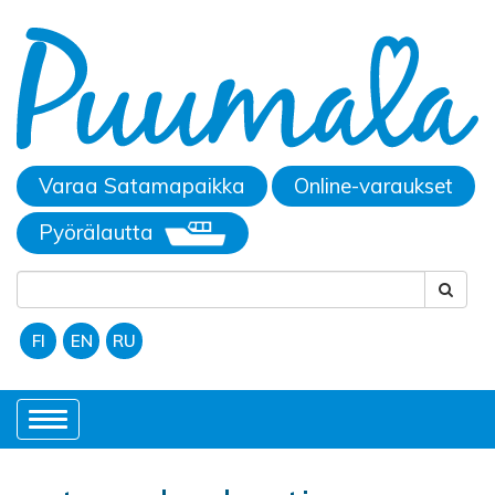
Varaa Satamapaikka
Online-varaukset
Pyörälautta
FI
EN
RU
Toggle
navigation