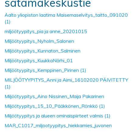
satamakeskustie
Aalto yliopiston laatima Maisemaselvitys_taitto_091020
(1)
miljöötyypitys_pia ja anne_20201015
Miljöötyypitys_Nyholm_Salonen
Miljöötyypitys_Kunnaton_Salminen
Miljöötyypitys_KuukkaNärhi_01
Miljöötyypitys_Kemppinen_Pirinen (1)
MILJÖÖTYYPITYS_Anni ja Aimi_16102020 PÄIVITETTY
(1)
Miljöötyypitys_Aino Nissinen_Maija Pakarinen
Miljöötyypitys_15_10_Pääkkönen_Rönkkö (1)
Miljöötyypitys ja alueen ominaispiirteet valmis (1)
MAR_C1017_miljootyypitys_hiekkamies_juvonen