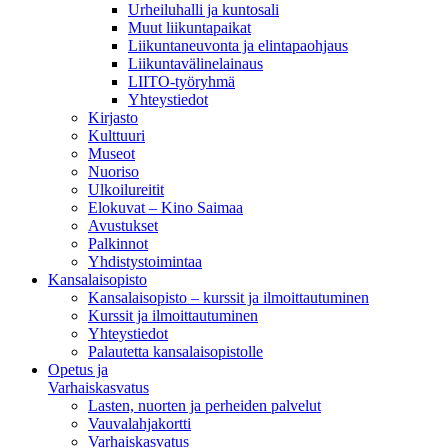
Urheiluhalli ja kuntosali
Muut liikuntapaikat
Liikuntaneuvonta ja elintapaohjaus
Liikuntavälinelainaus
LIITO-työryhmä
Yhteystiedot
Kirjasto
Kulttuuri
Museot
Nuoriso
Ulkoilureitit
Elokuvat – Kino Saimaa
Avustukset
Palkinnot
Yhdistystoimintaa
Kansalaisopisto
Kansalaisopisto – kurssit ja ilmoittautuminen
Kurssit ja ilmoittautuminen
Yhteystiedot
Palautetta kansalaisopistolle
Opetus ja
Varhaiskasvatus
Lasten, nuorten ja perheiden palvelut
Vauvalahjakortti
Varhaiskasvatus