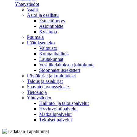
Yhteystiedot
Vaalit
Asioi ja osallistu
Esteettömyys
Asiointipiste
Kylätupa
Puumala
Päätöksenteko
Valtuusto
Kunnanhallitus
Lautakunnat
Vesiliikelaitoksen johtokunta
Sidonnaisuusrekisteri
Pöytäkirjat ja kuulutukset
Talous ja asiakirjat
Saavutettavuusseloste
Tietosuoja
Yhteystiedot
Hallinto- ja talouspalvelut
Hyvinvointipalvelut
Matkailupalvelut
Tekniset palvelut