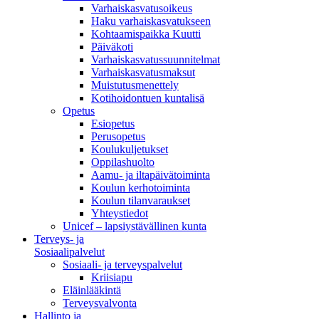
Varhaiskasvatusoikeus
Haku varhaiskasvatukseen
Kohtaamispaikka Kuutti
Päiväkoti
Varhaiskasvatussuunnitelmat
Varhaiskasvatusmaksut
Muistutusmenettely
Kotihoidontuen kuntalisä
Opetus
Esiopetus
Perusopetus
Koulukuljetukset
Oppilashuolto
Aamu- ja iltapäivätoiminta
Koulun kerhotoiminta
Koulun tilanvaraukset
Yhteystiedot
Unicef – lapsiystävällinen kunta
Terveys- ja
Sosiaalipalvelut
Sosiaali- ja terveyspalvelut
Kriisiapu
Eläinlääkintä
Terveysvalvonta
Hallinto ja