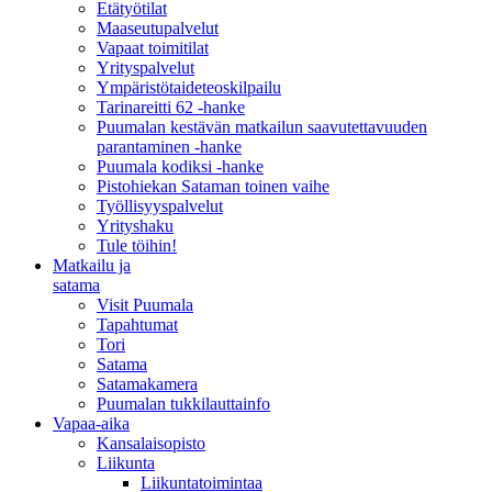
Etätyötilat
Maaseutupalvelut
Vapaat toimitilat
Yrityspalvelut
Ympäristötaideteoskilpailu
Tarinareitti 62 -hanke
Puumalan kestävän matkailun saavutettavuuden
parantaminen -hanke
Puumala kodiksi -hanke
Pistohiekan Sataman toinen vaihe
Työllisyyspalvelut
Yrityshaku
Tule töihin!
Matkailu ja
satama
Visit Puumala
Tapahtumat
Tori
Satama
Satamakamera
Puumalan tukkilauttainfo
Vapaa-aika
Kansalaisopisto
Liikunta
Liikuntatoimintaa