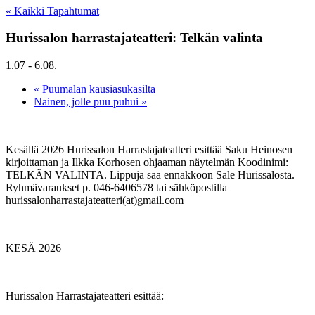
« Kaikki Tapahtumat
Hurissalon harrastajateatteri: Telkän valinta
1.07
-
6.08
.
«
Puumalan kausiasukasilta
Nainen, jolle puu puhui
»
Kesällä 2026 Hurissalon Harrastajateatteri esittää Saku Heinosen
kirjoittaman ja Ilkka Korhosen ohjaaman näytelmän Koodinimi:
TELKÄN VALINTA. Lippuja saa ennakkoon Sale Hurissalosta.
Ryhmävaraukset p. 046-6406578 tai sähköpostilla
hurissalonharrastajateatteri(at)gmail.com
KESÄ 2026
Hurissalon Harrastajateatteri esittää: