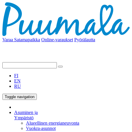
Varaa Satamapaikka
Online-varaukset
Pyörälautta
FI
EN
RU
Toggle navigation
Asuminen ja
Ympäristö
Alueellinen energianeuvonta
Vuokra-asunnot