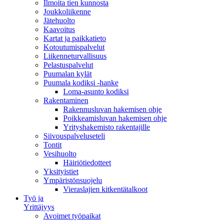
Ilmoita tien kunnosta
Joukkoliikenne
Jätehuolto
Kaavoitus
Kartat ja paikkatieto
Kotoutumispalvelut
Liikenneturvallisuus
Pelastuspalvelut
Puumalan kylät
Puumala kodiksi -hanke
Loma-asunto kodiksi
Rakentaminen
Rakennusluvan hakemisen ohje
Poikkeamisluvan hakemisen ohje
Yrityshakemisto rakentajille
Siivouspalveluseteli
Tontit
Vesihuolto
Häiriötiedotteet
Yksityistiet
Ympäristönsuojelu
Vieraslajien kitkentätalkoot
Työ ja
Yrittäjyys
Avoimet työpaikat