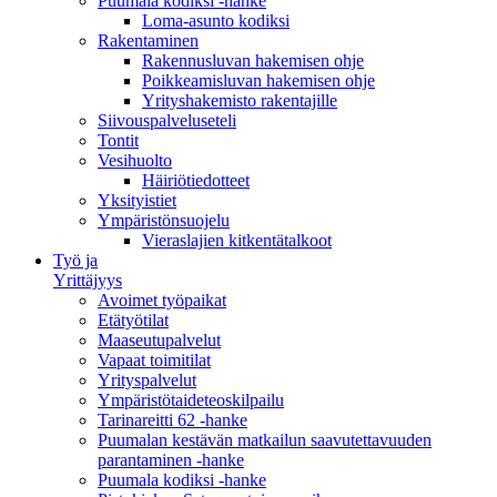
Puumala kodiksi -hanke
Loma-asunto kodiksi
Rakentaminen
Rakennusluvan hakemisen ohje
Poikkeamisluvan hakemisen ohje
Yrityshakemisto rakentajille
Siivouspalveluseteli
Tontit
Vesihuolto
Häiriötiedotteet
Yksityistiet
Ympäristönsuojelu
Vieraslajien kitkentätalkoot
Työ ja
Yrittäjyys
Avoimet työpaikat
Etätyötilat
Maaseutupalvelut
Vapaat toimitilat
Yrityspalvelut
Ympäristötaideteoskilpailu
Tarinareitti 62 -hanke
Puumalan kestävän matkailun saavutettavuuden
parantaminen -hanke
Puumala kodiksi -hanke