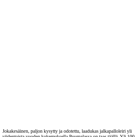
Jokakesäinen, paljon kysytty ja odotettu, laadukas jalkapalloleiri yli
viidentoista vuoden kokemuksella Puumalassa on taas täällä. Yli 100