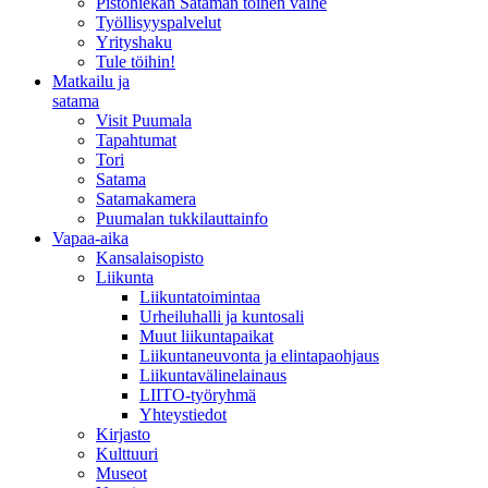
Pistohiekan Sataman toinen vaihe
Työllisyyspalvelut
Yrityshaku
Tule töihin!
Matkailu ja
satama
Visit Puumala
Tapahtumat
Tori
Satama
Satamakamera
Puumalan tukkilauttainfo
Vapaa-aika
Kansalaisopisto
Liikunta
Liikuntatoimintaa
Urheiluhalli ja kuntosali
Muut liikuntapaikat
Liikuntaneuvonta ja elintapaohjaus
Liikuntavälinelainaus
LIITO-työryhmä
Yhteystiedot
Kirjasto
Kulttuuri
Museot