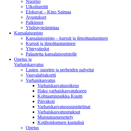
Nuoriso
Ulkoilureitit
Elokuvat – Kino Saimaa
Avustukset
Palkinnot
Yhdistystoimintaa
Kansalaisopisto
Kansalaisopisto – kurssit ja ilmoittautuminen
Kurssit ja ilmoittautuminen
Yhteystiedot
Palautetta kansalaisopistolle
Opetus ja
Varhaiskasvatus
Lasten, nuorten ja perheiden palvelut
Vauvalahjakortti
Varhaiskasvatus
Varhaiskasvatusoikeus
Haku varhaiskasvatukseen
Kohtaamispaikka Kuutti
Päiväkoti
Varhaiskasvatussuunnitelmat
Varhaiskasvatusmaksut
Muistutusmenettely
Kotihoidontuen kuntalisä
Opetus