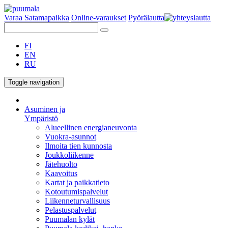
Varaa Satamapaikka
Online-varaukset
Pyörälautta
FI
EN
RU
Toggle navigation
Asuminen ja
Ympäristö
Alueellinen energianeuvonta
Vuokra-asunnot
Ilmoita tien kunnosta
Joukkoliikenne
Jätehuolto
Kaavoitus
Kartat ja paikkatieto
Kotoutumispalvelut
Liikenneturvallisuus
Pelastuspalvelut
Puumalan kylät