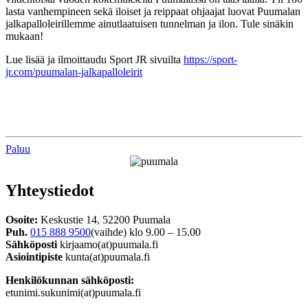
lasta vanhempineen sekä iloiset ja reippaat ohjaajat luovat Puumalan
jalkapalloleirillemme ainutlaatuisen tunnelman ja ilon. Tule sinäkin
mukaan!
Lue lisää ja ilmoittaudu Sport JR sivuilta
https://sport-
jr.com/puumalan-jalkapalloleirit
Paluu
Yhteystiedot
Osoite:
Keskustie 14, 52200 Puumala
Puh.
015 888 9500
(vaihde) klo 9.00 – 15.00
Sähköposti
kirjaamo(at)puumala.fi
Asiointipiste
kunta(at)puumala.fi
Henkilökunnan sähköposti:
etunimi.sukunimi(at)puumala.fi