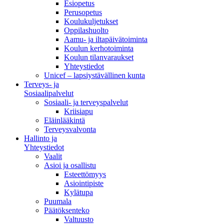
Esiopetus
Perusopetus
Koulukuljetukset
Oppilashuolto
Aamu- ja iltapäivätoiminta
Koulun kerhotoiminta
Koulun tilanvaraukset
Yhteystiedot
Unicef – lapsiystävällinen kunta
Terveys- ja
Sosiaalipalvelut
Sosiaali- ja terveyspalvelut
Kriisiapu
Eläinlääkintä
Terveysvalvonta
Hallinto ja
Yhteystiedot
Vaalit
Asioi ja osallistu
Esteettömyys
Asiointipiste
Kylätupa
Puumala
Päätöksenteko
Valtuusto