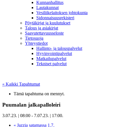
Kunnanhallitus
Lautakunnat
Vesiliikelaitoksen johtokunta
Sidonnaisuusrekisteri
Pöytäkirjat ja kuulutukset
Talous ja asiakirjat
Saavutettavuusseloste
Tietosuoja
Yhteystiedot
Hallinto- ja talouspalvelut
Hyvinvointipalvelut
Matkailupalvelut
Tekniset palvelut
« Kaikki Tapahtumat
Tämä tapahtuma on mennyt.
Puumalan jalkapalloleiri
3.07.23. | 08:00
-
7.07.23. | 17:00
.
«
Jazzia satamassa 1.7.