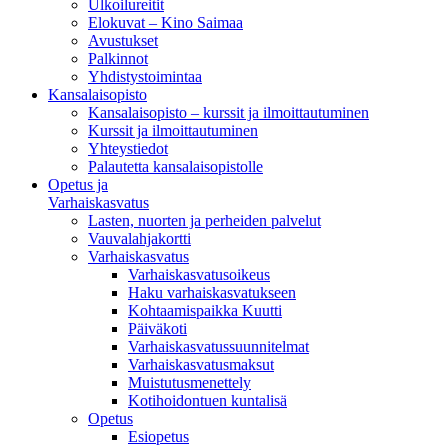
Ulkoilureitit
Elokuvat – Kino Saimaa
Avustukset
Palkinnot
Yhdistystoimintaa
Kansalaisopisto
Kansalaisopisto – kurssit ja ilmoittautuminen
Kurssit ja ilmoittautuminen
Yhteystiedot
Palautetta kansalaisopistolle
Opetus ja
Varhaiskasvatus
Lasten, nuorten ja perheiden palvelut
Vauvalahjakortti
Varhaiskasvatus
Varhaiskasvatusoikeus
Haku varhaiskasvatukseen
Kohtaamispaikka Kuutti
Päiväkoti
Varhaiskasvatussuunnitelmat
Varhaiskasvatusmaksut
Muistutusmenettely
Kotihoidontuen kuntalisä
Opetus
Esiopetus