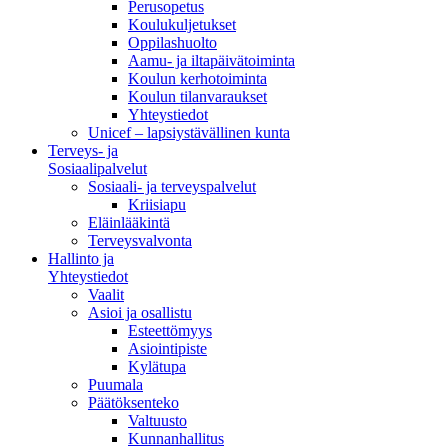
Perusopetus
Koulukuljetukset
Oppilashuolto
Aamu- ja iltapäivätoiminta
Koulun kerhotoiminta
Koulun tilanvaraukset
Yhteystiedot
Unicef – lapsiystävällinen kunta
Terveys- ja
Sosiaalipalvelut
Sosiaali- ja terveyspalvelut
Kriisiapu
Eläinlääkintä
Terveysvalvonta
Hallinto ja
Yhteystiedot
Vaalit
Asioi ja osallistu
Esteettömyys
Asiointipiste
Kylätupa
Puumala
Päätöksenteko
Valtuusto
Kunnanhallitus