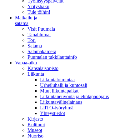
Työllisyyspalvelut
Yrityshaku
Tule töihin!
Matkailu ja
satama
Visit Puumala
Tapahtumat
Tori
Satama
Satamakamera
Puumalan tukkilauttainfo
Vapaa-aika
Kansalaisopisto
Liikunta
Liikuntatoimintaa
Urheiluhalli ja kuntosali
Muut liikuntapaikat
Liikuntaneuvonta ja elintapaohjaus
Liikuntavälinelainaus
LIITO-työryhmä
Yhteystiedot
Kirjasto
Kulttuuri
Museot
Nuoriso