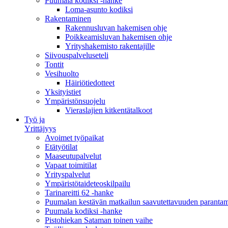
Puumala kodiksi -hanke
Loma-asunto kodiksi
Rakentaminen
Rakennusluvan hakemisen ohje
Poikkeamisluvan hakemisen ohje
Yrityshakemisto rakentajille
Siivouspalveluseteli
Tontit
Vesihuolto
Häiriötiedotteet
Yksityistiet
Ympäristönsuojelu
Vieraslajien kitkentätalkoot
Työ ja
Yrittäjyys
Avoimet työpaikat
Etätyötilat
Maaseutupalvelut
Vapaat toimitilat
Yrityspalvelut
Ympäristötaideteoskilpailu
Tarinareitti 62 -hanke
Puumalan kestävän matkailun saavutettavuuden paranta
Puumala kodiksi -hanke
Pistohiekan Sataman toinen vaihe