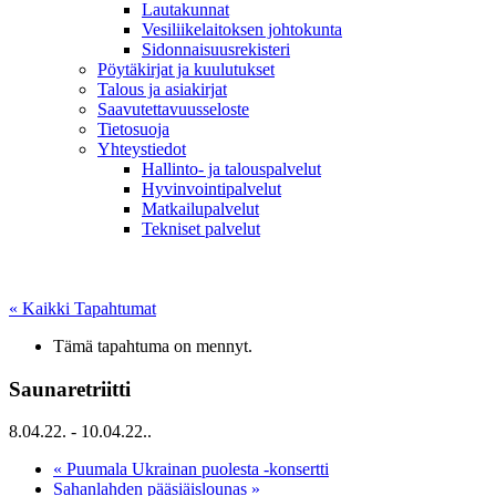
Lautakunnat
Vesiliikelaitoksen johtokunta
Sidonnaisuusrekisteri
Pöytäkirjat ja kuulutukset
Talous ja asiakirjat
Saavutettavuusseloste
Tietosuoja
Yhteystiedot
Hallinto- ja talouspalvelut
Hyvinvointipalvelut
Matkailupalvelut
Tekniset palvelut
« Kaikki Tapahtumat
Tämä tapahtuma on mennyt.
Saunaretriitti
8.04.22.
-
10.04.22.
.
«
Puumala Ukrainan puolesta -konsertti
Sahanlahden pääsiäislounas
»