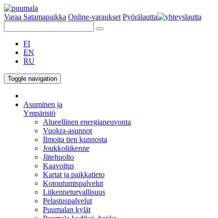
Varaa Satamapaikka
Online-varaukset
Pyörälautta
FI
EN
RU
Toggle navigation
Asuminen ja
Ympäristö
Alueellinen energianeuvonta
Vuokra-asunnot
Ilmoita tien kunnosta
Joukkoliikenne
Jätehuolto
Kaavoitus
Kartat ja paikkatieto
Kotoutumispalvelut
Liikenneturvallisuus
Pelastuspalvelut
Puumalan kylät