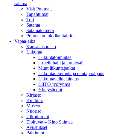
satama
Visit Puumala
Tapahtumat
Tori
Satama
Satamakamera
Puumalan tukkilauttainfo
Vapaa-aika
Kansalaisopisto
Liikunta
Liikuntatoimintaa
Urheiluhalli ja kuntosali
Muut liikuntapaikat
Liikuntaneuvonta ja elintapaohjaus
Liikuntavälinelainaus
LIITO-työryhmä
Yhteystiedot
Kirjasto
Kulttuuri
Museot
Nuoriso
Ulkoilureitit
Elokuvat – Kino Saimaa
Avustukset
Palkinnot