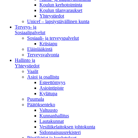
Koulun kerhotoiminta
Koulun tilanvaraukset
Yhteystiedot
Unicef – lapsiystävällinen kunta
Terveys- ja
Sosiaalipalvelut
Sosiaali- ja terveyspalvelut
Kriisiapu
Eläinlääkintä
Terveysvalvonta
Hallinto ja
Yhteystiedot
Vaalit
Asioi ja osallistu
Esteettömyys
Asiointipiste
Kylätupa
Puumala
Päätöksenteko
Valtuusto
Kunnanhallitus
Lautakunnat
Vesiliikelaitoksen johtokunta
Sidonnaisuusrekisteri
Pöytäkirjat ja kuulutukset