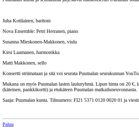
Juha Kotilainen, baritoni
Nova Ensemble: Petri Herranen, piano
Susanna Mieskonen-Makkonen, viulu
Kirsi Laamanen, harmonikka
Matti Makkonen, sello
Konsertti striimataan ja sitä voi seurata Puumalan seurakunnan YouTu
Mukana on myös Puumalan lasten lauluryhmä. Lipun hinta on 20 €, lap
(käteinen, pankkikortti) ja etukäteen Puumalan matkailuneuvonnasta.
Saaja: Puumalan kunta. Tilinumero: FI21 5371 0120 0020 01 ja viestiken
Paluu