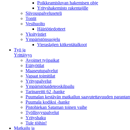
Poikkeamisluvan hakemisen ohje
Yrityshakemisto rakentajille
Siivouspalveluseteli
Tontit
Vesihuolto
Häiriötiedotteet
Yksityistiet
Ympäristönsuojelu
Vieraslajien kitkentätalkoot
Työ ja
Yrittäjyys
Avoimet työpaikat
Etätyötilat
Maaseutupalvelut
Vapaat toimitilat
Yrityspalvelut
Ympäristötaideteoskilpailu
Tarinareitti 62 -hanke
Puumalan kestävän matkailun saavutettavuuden paranta
Puumala kodiksi -hanke
Pistohiekan Sataman toinen vaihe
Työllisyyspalvelut
Yrityshaku
Tule töihin!
Matkailu ja