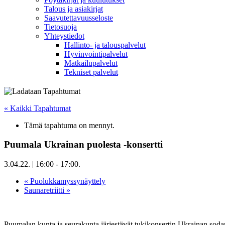
Talous ja asiakirjat
Saavutettavuusseloste
Tietosuoja
Yhteystiedot
Hallinto- ja talouspalvelut
Hyvinvointipalvelut
Matkailupalvelut
Tekniset palvelut
« Kaikki Tapahtumat
Tämä tapahtuma on mennyt.
Puumala Ukrainan puolesta -konsertti
3.04.22. | 16:00
-
17:00
.
«
Puolukkamyssynäyttely
Saunaretriitti
»
Puumalan kunta ja seurakunta järjestävät tukikonsertin Ukrainan soda