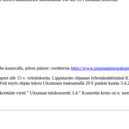
be-kanavalla, johon pääsee: osoitteesta
https://www.puumalanseurakunta
set alle 15 v. veloituksetta. Lipputuotto ohjataan lyhentämättömänä 
 Voit myös ohjata tukesi Ukrainaan maksamalla 20 € pankin kautta 3.4.
ttään viesti ” Ukrainan tukikonsertti 3.4.” Konsertin kesto on n. tunti.