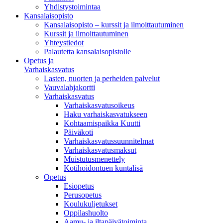
Yhdistystoimintaa
Kansalaisopisto
Kansalaisopisto – kurssit ja ilmoittautuminen
Kurssit ja ilmoittautuminen
Yhteystiedot
Palautetta kansalaisopistolle
Opetus ja
Varhaiskasvatus
Lasten, nuorten ja perheiden palvelut
Vauvalahjakortti
Varhaiskasvatus
Varhaiskasvatusoikeus
Haku varhaiskasvatukseen
Kohtaamispaikka Kuutti
Päiväkoti
Varhaiskasvatussuunnitelmat
Varhaiskasvatusmaksut
Muistutusmenettely
Kotihoidontuen kuntalisä
Opetus
Esiopetus
Perusopetus
Koulukuljetukset
Oppilashuolto
Aamu- ja iltapäivätoiminta