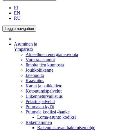
FI
EN
RU
Toggle navigation
Asuminen ja
Ympäristö
Alueellinen energianeuvonta
Vuokra-asunnot
Ilmoita tien kunnosta
Joukkoliikenne
Jätehuolto
Kaavoitus
Kartat ja paikkatieto
Kotoutumispalvelut
Liikenneturvallisuus
Pelastuspalvelut
Puumalan kylät
Puumala kodiksi -hanke
Loma-asunto kodiksi
Rakentaminen
Rakennusluvan hakemisen ohje