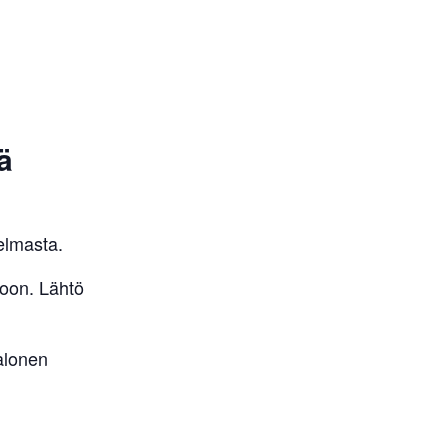
ä
elmasta.
koon. Lähtö
alonen