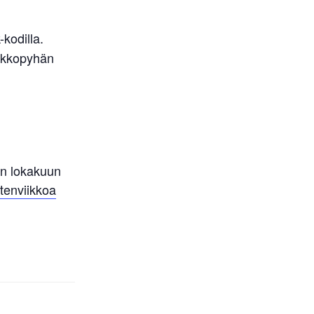
kodilla.
irkkopyhän
en lokakuun
tenviikkoa