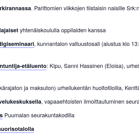
. Parittomien viikkojen tiistaisin naisille Sr
rkirannassa
yhtenäiskoululla oppilaiden kanssa
lajaiset
, kunnantalon valtuustosali (alustus klo 13
digiseminaari
: Kipu, Sanni Hassinen (Eloisa), urhei
ntuntija-etäluento
kärajaton ja maksuton) urheilukentän huoltotiloilla, Kentt
, vapaaehtoisten ilmoittautuminen seu
lvelukeskuksella
Puumalan seurakuntakodilla
s
uorisotalolla