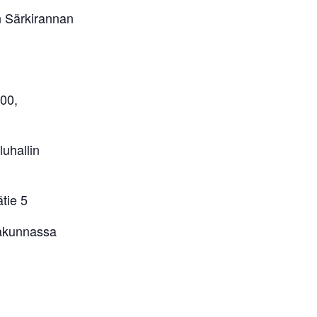
k:n Särkirannan
:00,
luhallin
ätie 5
rakunnassa