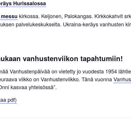
eräys Hurissalossa
kirkossa. Keijonen, Palokangas. Kirkkokahvit srk-
n messu
etuksen palvelukeskukselta. Ukraina-keräys vanhusten k
mukaan vanhustenviikon tapahtumiin!
ää Vanhustenpäivää on vietetty jo vuodesta 1954 lähti
euraava viikko on Vanhustenviikko. Tänä vuonna
Vanhus
Onni kasvaa yhteisössä”.
aa pdf)