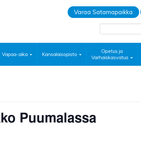
Varaa Satamapaikka
Opetus ja
Vapaa-aika
Kansalaisopisto
Varhaiskasvatus
kko Puumalassa