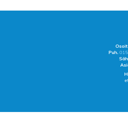
Osoit
Puh.
015
Säh
Asi
H
e