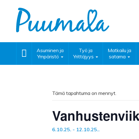
Asuminen ja
Työ ja
Matkailu ja
Ympäristö
Yrittäjyys
satama
Tämä tapahtuma on mennyt.
Vanhustenvii
6.10.25.
-
12.10.25.
.