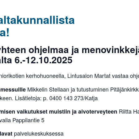
altakunnallista
oa!
hteen ohjelmaa ja menovinkkej
lta 6.-12.10.2025
iorikotien kerhohuoneella, Lintusalon Martat vastaa ohj
Mikkelin Stellaan ja tutustuminen Pitäjänkirk
messuille
älkeen. Lisätietoja: p. 0400 143 273/Katja
Riitta H
misen vaikutukset muistiin ja aivoterveyteen
valla Pappilantie 5
palvelukeskuksessa
lavat