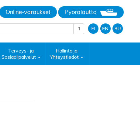
Online-varaukset
Pyörälautta
FI
EN
RU
Terveys- ja
Hallinto ja
Sosiaalipalvelut
Yhteystiedot