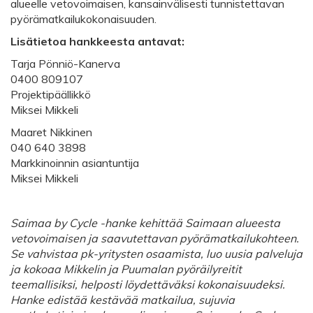
alueelle vetovoimaisen, kansainvälisesti tunnistettavan
pyörämatkailukokonaisuuden.
Lisätietoa hankkeesta antavat:
Tarja Pönniö-Kanerva
0400 809107
Projektipäällikkö
Miksei Mikkeli
Maaret Nikkinen
040 640 3898
Markkinoinnin asiantuntija
Miksei Mikkeli
Saimaa by Cycle -hanke kehittää Saimaan alueesta
vetovoimaisen ja saavutettavan pyörämatkailukohteen.
Se vahvistaa pk-yritysten osaamista, luo uusia palveluja
ja kokoaa Mikkelin ja Puumalan pyöräilyreitit
teemallisiksi, helposti löydettäväksi kokonaisuudeksi.
Hanke edistää kestävää matkailua, sujuvia