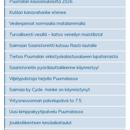
Puumalan kausiasukasilta 2026
Kutilan kanavahanke etenee
Vedenpinnat normaalia matalammalla
Turvallisesti vesillä – katso veneilyn muistilista!
Saimaan Saaristoreitti kutsuu Rasti-lautalle
Tietoa Puumalan virkistyskalastusalueen lupatarrasta
Saaristoreitin pyörälauttaliikenne käynnistyy!
Viljelypalstoja tarjolla Puumalassa
Saimaa by Cycle -hanke on käynnistynyt
Yritysneuvonnan palvelupäivä to 7.5.
Uusi kimppakyytipalvelu Puumalassa
Joukkoliikenteen kesäaikataulut