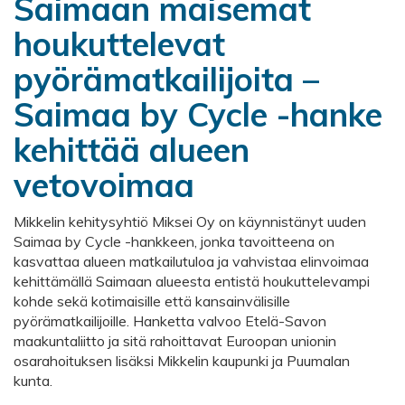
Saimaan maisemat
houkuttelevat
pyörämatkailijoita –
Saimaa by Cycle -hanke
kehittää alueen
vetovoimaa
Mikkelin kehitysyhtiö Miksei Oy on käynnistänyt uuden
Saimaa by Cycle -hankkeen, jonka tavoitteena on
kasvattaa alueen matkailutuloa ja vahvistaa elinvoimaa
kehittämällä Saimaan alueesta entistä houkuttelevampi
kohde sekä kotimaisille että kansainvälisille
pyörämatkailijoille. Hanketta valvoo Etelä-Savon
maakuntaliitto ja sitä rahoittavat Euroopan unionin
osarahoituksen lisäksi Mikkelin kaupunki ja Puumalan
kunta.