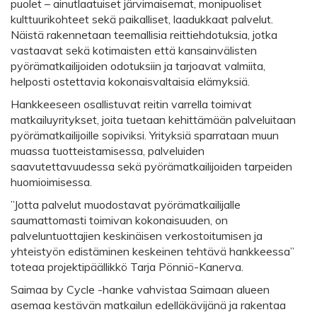
puolet – ainutlaatuiset järvimaisemat, monipuoliset
kulttuurikohteet sekä paikalliset, laadukkaat palvelut.
Näistä rakennetaan teemallisia reittiehdotuksia, jotka
vastaavat sekä kotimaisten että kansainvälisten
pyörämatkailijoiden odotuksiin ja tarjoavat valmiita,
helposti ostettavia kokonaisvaltaisia elämyksiä.
Hankkeeseen osallistuvat reitin varrella toimivat
matkailuyritykset, joita tuetaan kehittämään palveluitaan
pyörämatkailijoille sopiviksi. Yrityksiä sparrataan muun
muassa tuotteistamisessa, palveluiden
saavutettavuudessa sekä pyörämatkailijoiden tarpeiden
huomioimisessa.
”Jotta palvelut muodostavat pyörämatkailijalle
saumattomasti toimivan kokonaisuuden, on
palveluntuottajien keskinäisen verkostoitumisen ja
yhteistyön edistäminen keskeinen tehtävä hankkeessa”
toteaa projektipäällikkö Tarja Pönniö-Kanerva.
Saimaa by Cycle -hanke vahvistaa Saimaan alueen
asemaa kestävän matkailun edelläkävijänä ja rakentaa