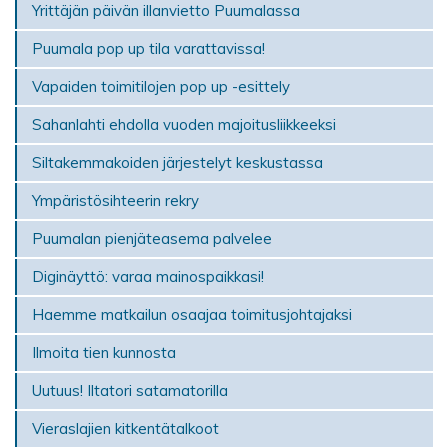
Yrittäjän päivän illanvietto Puumalassa
Puumala pop up tila varattavissa!
Vapaiden toimitilojen pop up -esittely
Sahanlahti ehdolla vuoden majoitusliikkeeksi
Siltakemmakoiden järjestelyt keskustassa
Ympäristösihteerin rekry
Puumalan pienjäteasema palvelee
Diginäyttö: varaa mainospaikkasi!
Haemme matkailun osaajaa toimitusjohtajaksi
Ilmoita tien kunnosta
Uutuus! Iltatori satamatorilla
Vieraslajien kitkentätalkoot