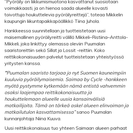
”Pyöräily on liikkumismuotona kasvattanut suosiotaan
voimakkaasti, ja on hienoa saada alueelle kovasti
toivottuja houkuttelevia pyöräilyreittejä”, toteaa Mikkelin
kaupungin liikuntapaikkapäällikkö Tiina Juhola.
Hankkeessa suunnitellaan ja tuotteistetaan uusi
maisemallinen pyöräilyreitti välillä Mikkeli–Ristiina–Anttola-
Mikkeli, joka linkittyy olemassa oleviin Puumalan
saaristoreittiin sekä Sillat ja Lossit -reittiin. Koko
reittikokonaisuuden palvelut tuotteistetaan yhteistyössä
yritysten kanssa.
”
Puumalan saaristo tarjoaa jo nyt Suomen kauneimpiin
kuuluvia pyöräilymaisemia. Saimaa by Cycle -hankkeen
myötä pystymme kytkemään nämä entistä vahvemmin
osaksi laajempaa reittikokonaisuutta ja
houkuttelemaan alueelle uusia kansainvälisiä
matkailijoita. Tämä on tärkeä askel alueen elinvoiman ja
matkailutulon kasvattamisessa”
sanoo Puumalan
kunnanjohtaja Niina Kuuva.
Uusi reittikokonaisuus tuo yhteen Saimaan alueen parhaat