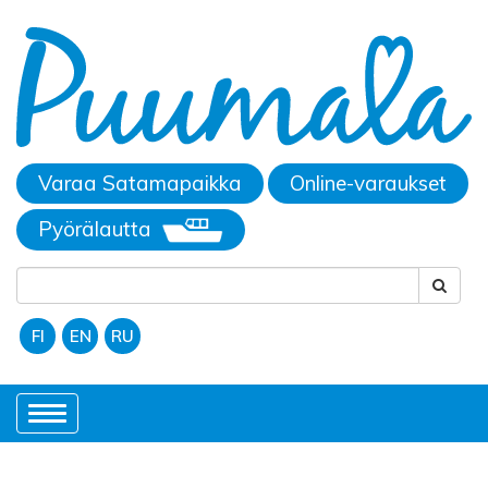
Varaa Satamapaikka
Online-varaukset
Pyörälautta
FI
EN
RU
Toggle
navigation