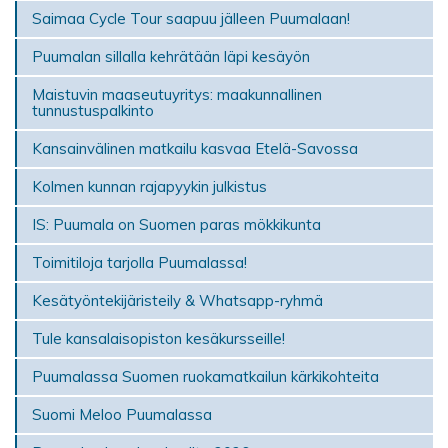
Saimaa Cycle Tour saapuu jälleen Puumalaan!
Puumalan sillalla kehrätään läpi kesäyön
Maistuvin maaseutuyritys: maakunnallinen
tunnustuspalkinto
Kansainvälinen matkailu kasvaa Etelä-Savossa
Kolmen kunnan rajapyykin julkistus
IS: Puumala on Suomen paras mökki­kunta
Toimitiloja tarjolla Puumalassa!
Kesätyöntekijäristeily & Whatsapp-ryhmä
Tule kansalaisopiston kesäkursseille!
Puumalassa Suomen ruokamatkailun kärkikohteita
Suomi Meloo Puumalassa