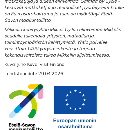
matkaketjuja ja alueen elinvoimaa. Saimaa by Cycle -
kestävät matkaketjut ja teemalliset pyöräilyreitit hanke
on Eu:n osarahoittama ja tuen on myöntänyt Etelä-
Savon maakuntaliitto.
Mikkelin kehitysyhtiö Miksei Oy luo elinvoimaa Mikkelin
seudulle tukemalla yritysten, matkailun ja
toimintaympäristön kehittymistä. Yhtiö palvelee
vuosittain 1400 yritysasiakasta ja tarjoaa
kokonaisvaltaista tukea Mikkeliin sijoittumisessa.
Kuva: Juho Kuva, Visit Finland
Lehdistötiedote 29.04.2026