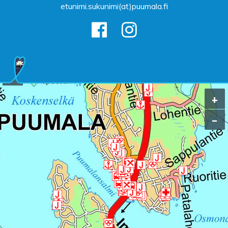
etunimi.sukunimi(at)puumala.fi