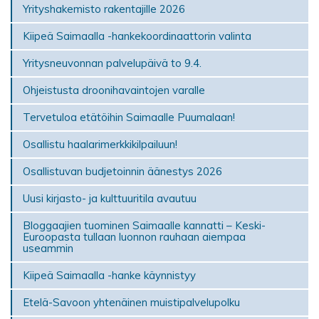
Yrityshakemisto rakentajille 2026
Kiipeä Saimaalla -hankekoordinaattorin valinta
Yritysneuvonnan palvelupäivä to 9.4.
Ohjeistusta droonihavaintojen varalle
Tervetuloa etätöihin Saimaalle Puumalaan!
Osallistu haalarimerkkikilpailuun!
Osallistuvan budjetoinnin äänestys 2026
Uusi kirjasto- ja kulttuuritila avautuu
Bloggaajien tuominen Saimaalle kannatti – Keski-
Euroopasta tullaan luonnon rauhaan aiempaa
useammin
Kiipeä Saimaalla -hanke käynnistyy
Etelä-Savoon yhtenäinen muistipalvelupolku