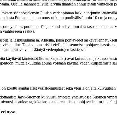
imaalla. Useilla säännöstellyillä järvillä tilanteen ennustetaan vähitellen
laitoksen säännöstelemän Puulan vedenpinnan laskua torjuttiin jättämäll
 ansiosta Puulan pinta on noussut kuun puolivälistä noin 10 cm ja on 
 on nyt lähes puoli metriä ajankohdan tavanomaista tasoa alempana. Va
n vaihteeseen saakka.
lla ja laskusuunnassa. Alueilla, joilla pohjavedet laskevat ennätyksell
 vielä tullut. Tänä vuonna riski vielä alhaisemmista pohjavesitasoista on
laatuhaitat voivat lisääntyä vedenpintojen laskiessa.
tä käyttävät kiinteistöt (kuten karjatilat) ovat kuivuuden jatkuessa en
sijohtoon, mutta akuuttina apuna voidaan käyttää veden kuljettamista sä
 on koottu ajantasaiset vesistöennusteet sekä yleisiä ohjeita kuivuutee
t tiedottamista Järvi-Suomen kuivuustilanteesta yhteistyössä Suomen ymp
 kuivuuskatsauksesta, joka tarjoaa tuoretta tietoa pohjaveden, maaperän
lvelussa