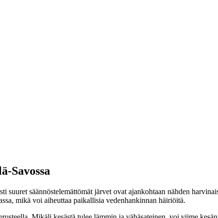
lä-Savossa
esti suuret säännöstelemättömät järvet ovat ajankohtaan nähden harvinai
ssa, mikä voi aiheuttaa paikallisia vedenhankinnan häiriöitä.
steella. Mikäli kesästä tulee lämmin ja vähäsateinen, voi viime kesän j