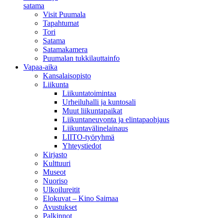
satama
Visit Puumala
Tapahtumat
Tori
Satama
Satamakamera
Puumalan tukkilauttainfo
Vapaa-aika
Kansalaisopisto
Liikunta
Liikuntatoimintaa
Urheiluhalli ja kuntosali
Muut liikuntapaikat
Liikuntaneuvonta ja elintapaohjaus
Liikuntavälinelainaus
LIITO-työryhmä
Yhteystiedot
Kirjasto
Kulttuuri
Museot
Nuoriso
Ulkoilureitit
Elokuvat – Kino Saimaa
Avustukset
Palkinnot