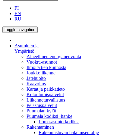
FI
EN
RU
Toggle navigation
Asuminen ja
Ympäristö
Alueellinen energianeuvonta
Vuokra-asunnot
Ilmoita tien kunnosta
Joukkoliikenne
Jätehuolto
Kaavoitus
Kartat ja paikkatieto
Kotoutumispalvelut
Liikenneturvallisuus
Pelastuspalvelut
Puumalan kylät
Puumala kodiksi -hanke
Loma-asunto kodiksi
Rakentaminen
Rakennusluvan hakemisen ohje