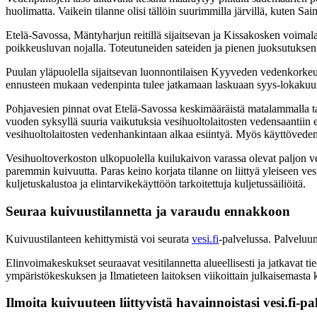
huolimatta. Vaikein tilanne olisi tällöin suurimmilla järvillä, kuten Sa
Etelä-Savossa, Mäntyharjun reitillä sijaitsevan ja Kissakosken voima
poikkeusluvan nojalla. Toteutuneiden sateiden ja pienen juoksutuksen
Puulan yläpuolella sijaitsevan luonnontilaisen Kyyveden vedenkorkeus
ennusteen mukaan vedenpinta tulee jatkamaan laskuaan syys-lokakuu
Pohjavesien pinnat ovat Etelä-Savossa keskimääräistä matalammalla taso
vuoden syksyllä suuria vaikutuksia vesihuoltolaitosten vedensaantiin ei
vesihuoltolaitosten vedenhankintaan alkaa esiintyä. Myös käyttöveden 
Vesihuoltoverkoston ulkopuolella kuilukaivon varassa olevat paljon vet
paremmin kuivuutta. Paras keino korjata tilanne on liittyä yleiseen ve
kuljetuskalustoa ja elintarvikekäyttöön tarkoitettuja kuljetussäiliöitä.
Seuraa kuivuustilannetta ja varaudu ennakkoon
Kuivuustilanteen kehittymistä voi seurata
vesi.fi
-palvelussa. Palveluun
Elinvoimakeskukset seuraavat vesitilannetta alueellisesti ja jatkava
ympäristökeskuksen ja Ilmatieteen laitoksen viikoittain julkaisemasta
Ilmoita kuivuuteen liittyvistä havainnoistasi vesi.fi-pa