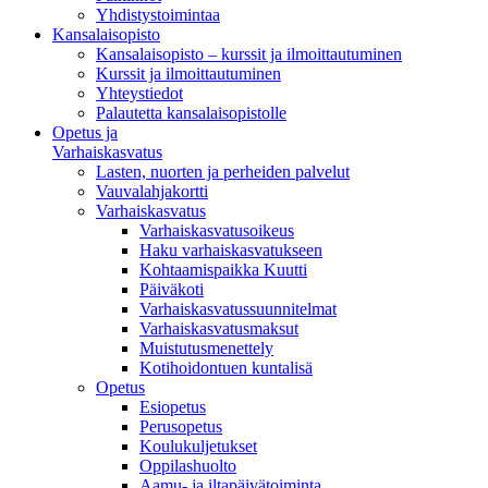
Yhdistystoimintaa
Kansalaisopisto
Kansalaisopisto – kurssit ja ilmoittautuminen
Kurssit ja ilmoittautuminen
Yhteystiedot
Palautetta kansalaisopistolle
Opetus ja
Varhaiskasvatus
Lasten, nuorten ja perheiden palvelut
Vauvalahjakortti
Varhaiskasvatus
Varhaiskasvatusoikeus
Haku varhaiskasvatukseen
Kohtaamispaikka Kuutti
Päiväkoti
Varhaiskasvatussuunnitelmat
Varhaiskasvatusmaksut
Muistutusmenettely
Kotihoidontuen kuntalisä
Opetus
Esiopetus
Perusopetus
Koulukuljetukset
Oppilashuolto
Aamu- ja iltapäivätoiminta