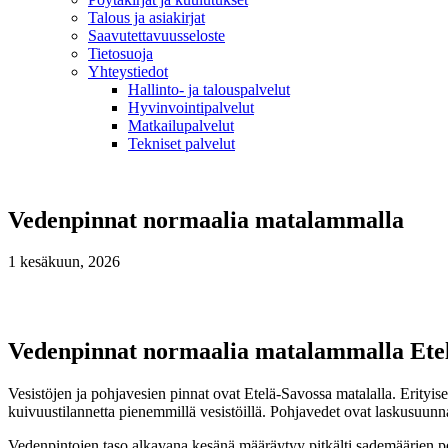
Talous ja asiakirjat
Saavutettavuusseloste
Tietosuoja
Yhteystiedot
Hallinto- ja talouspalvelut
Hyvinvointipalvelut
Matkailupalvelut
Tekniset palvelut
Vedenpinnat normaalia matalammalla
1 kesäkuun, 2026
Vedenpinnat normaalia matalammalla Ete
Vesistöjen ja pohjavesien pinnat ovat Etelä-Savossa matalalla. Erityis
kuivuustilannetta pienemmillä vesistöillä. Pohjavedet ovat laskusuunna
Vedenpintojen taso alkavana kesänä määräytyy pitkälti sademäärien peru