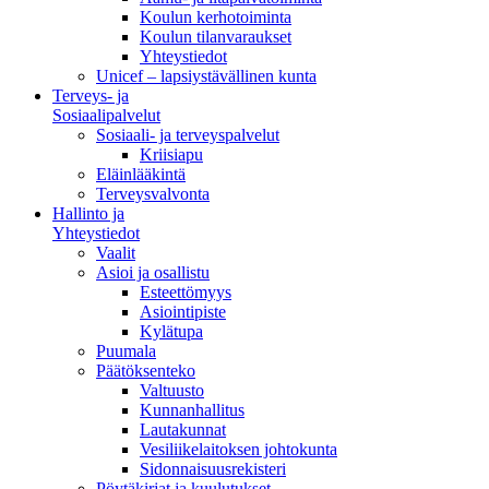
Koulun kerhotoiminta
Koulun tilanvaraukset
Yhteystiedot
Unicef – lapsiystävällinen kunta
Terveys- ja
Sosiaalipalvelut
Sosiaali- ja terveyspalvelut
Kriisiapu
Eläinlääkintä
Terveysvalvonta
Hallinto ja
Yhteystiedot
Vaalit
Asioi ja osallistu
Esteettömyys
Asiointipiste
Kylätupa
Puumala
Päätöksenteko
Valtuusto
Kunnanhallitus
Lautakunnat
Vesiliikelaitoksen johtokunta
Sidonnaisuusrekisteri
Pöytäkirjat ja kuulutukset