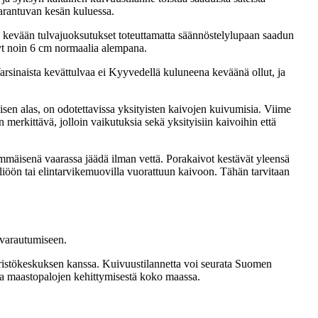
 parantuvan kesän kuluessa.
ä kevään tulvajuoksutukset toteuttamatta säännöstelylupaan saadun
nyt noin 6 cm normaalia alempana.
rsinaista kevättulvaa ei Kyyvedellä kuluneena keväänä ollut, ja
isen alas, on odotettavissa yksityisten kaivojen kuivumisia. Viime
 merkittävä, jolloin vaikutuksia sekä yksityisiin kaivoihin että
simmäisenä vaarassa jäädä ilman vettä. Porakaivot kestävät yleensä
iliöön tai elintarvikemuovilla vuorattuun kaivoon. Tähän tarvitaan
n varautumiseen.
äristökeskuksen kanssa. Kuivuustilannetta voi seurata Suomen
 ja maastopalojen kehittymisestä koko maassa.