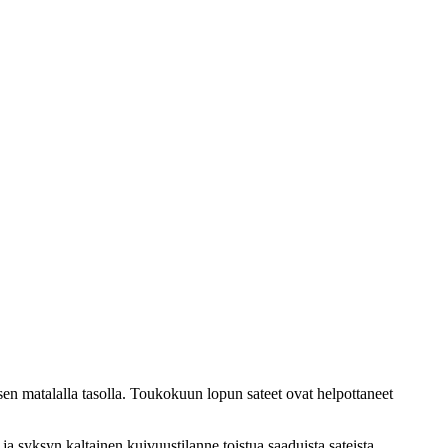
sen matalalla tasolla. Toukokuun lopun sateet ovat helpottaneet
a syksyn kaltainen kuivuustilanne toistua saaduista sateista