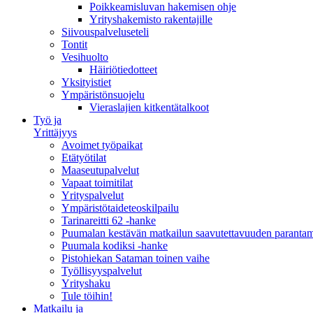
Poikkeamisluvan hakemisen ohje
Yrityshakemisto rakentajille
Siivouspalveluseteli
Tontit
Vesihuolto
Häiriötiedotteet
Yksityistiet
Ympäristönsuojelu
Vieraslajien kitkentätalkoot
Työ ja
Yrittäjyys
Avoimet työpaikat
Etätyötilat
Maaseutupalvelut
Vapaat toimitilat
Yrityspalvelut
Ympäristötaideteoskilpailu
Tarinareitti 62 -hanke
Puumalan kestävän matkailun saavutettavuuden paranta
Puumala kodiksi -hanke
Pistohiekan Sataman toinen vaihe
Työllisyyspalvelut
Yrityshaku
Tule töihin!
Matkailu ja