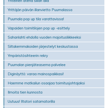
Yhteinen ateria sillan alla
Yrittäjän päivän illanvietto Puumalassa
Puumala pop up tila varattavissa!
Vapaiden toimitilojen pop up -esittely
Sahanlahti ehdolla vuoden majoitusliikkeeksi
Siltakemmakoiden järjestelyt keskustassa
Ympäristösihteerin rekry
Puumalan pienjäteasema palvelee
Diginäyttö: varaa mainospaikkasi!
Haemme matkailun osaajaa toimitusjohtajaksi
Ilmoita tien kunnosta
Uutuus! Iltatori satamatorilla