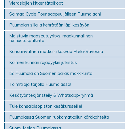
Vieraslajien kitkentätalkoot
Saimaa Cycle Tour saapuu jälleen Puumalaan!
Puumalan sillalla kehrätään läpi kesäyön
Maistuvin maaseutuyritys: maakunnallinen
tunnustuspalkinto
Kansainvälinen matkailu kasvaa Etelä-Savossa
Kolmen kunnan rajapyykin julkistus
IS: Puumala on Suomen paras mökki­kunta
Toimitiloja tarjolla Puumalassa!
Kesätyöntekijäristeily & Whatsapp-ryhmä
Tule kansalaisopiston kesäkursseille!
Puumalassa Suomen ruokamatkailun kärkikohteita
Suomi Meloo Puumalassa