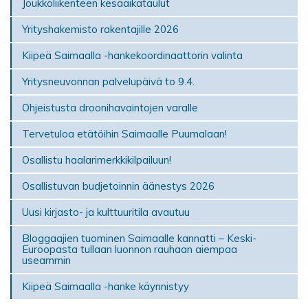
Joukkoliikenteen kesäaikataulut
Yrityshakemisto rakentajille 2026
Kiipeä Saimaalla -hankekoordinaattorin valinta
Yritysneuvonnan palvelupäivä to 9.4.
Ohjeistusta droonihavaintojen varalle
Tervetuloa etätöihin Saimaalle Puumalaan!
Osallistu haalarimerkkikilpailuun!
Osallistuvan budjetoinnin äänestys 2026
Uusi kirjasto- ja kulttuuritila avautuu
Bloggaajien tuominen Saimaalle kannatti – Keski-
Euroopasta tullaan luonnon rauhaan aiempaa
useammin
Kiipeä Saimaalla -hanke käynnistyy