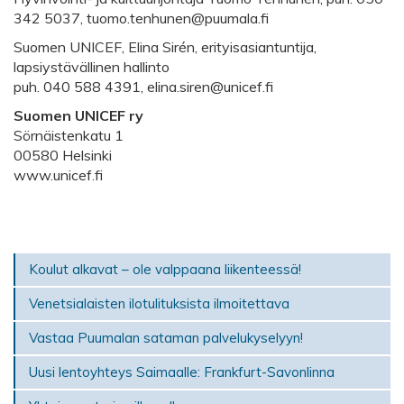
342 5037, tuomo.tenhunen@puumala.fi
Suomen UNICEF, Elina Sirén, erityisasiantuntija,
lapsiystävällinen hallinto
puh. 040 588 4391, elina.siren@unicef.fi
Suomen UNICEF ry
Sörnäistenkatu 1
00580 Helsinki
www.unicef.fi
Koulut alkavat – ole valppaana liikenteessä!
Venetsialaisten ilotulituksista ilmoitettava
Vastaa Puumalan sataman palvelukyselyyn!
Uusi lentoyhteys Saimaalle: Frankfurt-Savonlinna