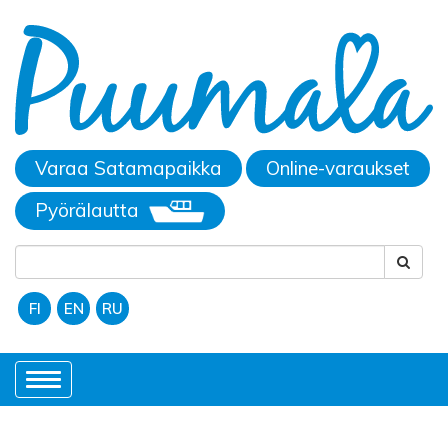
Varaa Satamapaikka
Online-varaukset
Pyörälautta
FI
EN
RU
Toggle
navigation