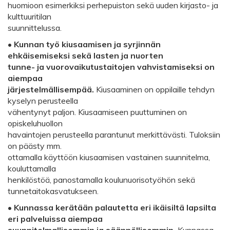
huomioon esimerkiksi perhepuiston sekä uuden kirjasto- ja
kulttuuritilan
suunnittelussa.
•
Kunnan työ kiusaamisen ja syrjinnän
ehkäisemiseksi sekä lasten ja nuorten
tunne- ja vuorovaikutustaitojen vahvistamiseksi on
aiempaa
järjestelmällisempää.
Kiusaaminen on oppilaille tehdyn
kyselyn perusteella
vähentynyt paljon. Kiusaamiseen puuttuminen on
opiskeluhuollon
havaintojen perusteella parantunut merkittävästi. Tuloksiin
on päästy mm.
ottamalla käyttöön kiusaamisen vastainen suunnitelma,
kouluttamalla
henkilöstöä, panostamalla koulunuorisotyöhön sekä
tunnetaitokasvatukseen.
•
Kunnassa kerätään palautetta eri ikäisiltä lapsilta
eri palveluissa aiempaa
suunnitelmallisemmin ja säännöllisemmin.
Kunnassa