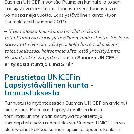
Suomen UNICEF myöntää Puumalan kunnalle jo toisen
Lapsiystävällinen kunta -tunnustuksen! Tunnustus on
voimassa neljä vuotta. Lapsiystävällinen kunta -työn
Puumala aloitti vuonna 2019.
–
”Puumalassa koko kunta on ollut mukana
toteuttamassa Lapsiystävällinen kunta –
työtä. Työllä on
saavutettu hienoja edistysaskelia lasten oikeuksien
toteutumisessa.
Iloitsemme siitä, että yhteistyömme
Puumalan kanssa jatkuu”
, sanoo
Suomen
UNICEFin
erityisasiantuntija Elina Sirén
.
Perustietoa UNICEFin
Lapsiystävällinen kunta -
tunnustuksesta
Tunnustusta myöntäessään Suomen UNICEF on arvioinut
ainoastaan Puumalan Lapsiystävällinen kunta -
toimintasuunnitelmaan sisältyviä tavoitteita ja
toimenpiteitä sekä niiden tuloksia. Suomen UNICEF ei siis
ole arvioinut kaikkea kunnan lapsiin ja lapsen oikeuksiin