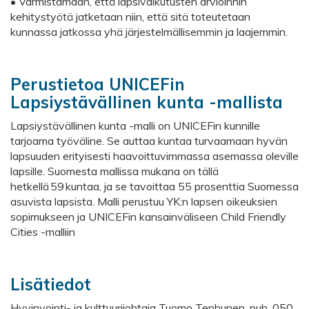
• Varmistamaan, että lapsivaikutusten arvioinnin
kehitystyötä jatketaan niin, että sitä toteutetaan
kunnassa jatkossa yhä järjestelmällisemmin ja laajemmin.
Perustietoa UNICEFin
Lapsiystävällinen kunta -mallista
Lapsiystävällinen kunta -malli on UNICEFin kunnille
tarjoama työväline. Se auttaa kuntaa turvaamaan hyvän
lapsuuden erityisesti haavoittuvimmassa asemassa oleville
lapsille. Suomesta mallissa mukana on tällä
hetkellä 59 kuntaa, ja se tavoittaa 55 prosenttia Suomessa
asuvista lapsista. Malli perustuu YK:n lapsen oikeuksien
sopimukseen ja UNICEFin kansainväliseen Child Friendly
Cities -malliin
Lisätiedot
Hyvinvointi- ja kulttuurijohtaja Tuomo Tenhunen, puh. 050