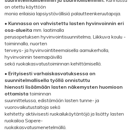
on otettu käyttöön
monia erilaisia lapsiystävällisiä palautteenkeruutapoja.
•
Kunnassa on vahvistettu lasten hyvinvoinnin eri
osa-alueita
mm. laatimalla
perusopetuksen hyvinvointisuunnitelma, Liikkuva koulu -
toiminnalla, nuorten
terveys- ja hyvinvointiteemaisella aamukerholla,
hyvinvoinnin teemapäivillä
sekä ruokakasvatustoiminnan kehittämisellä.
•
Erityisesti varhaiskasvatuksessa on
suunnitelmallisella työllä onnistuttu
hienosti lisäämään lasten näkemysten huomioon
ottamista
toiminnan
suunnittelussa, edistämään lasten tunne- ja
vuorovaikutustaitoja sekä
kehitetty aktiivisesti ruokailukäytäntöjä ja lisätty lasten
ruokailoa Sapere-
ruokakasvatusmenetelmällä.