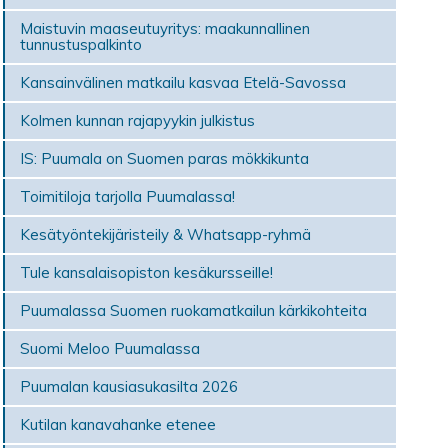
Maistuvin maaseutuyritys: maakunnallinen
tunnustuspalkinto
Kansainvälinen matkailu kasvaa Etelä-Savossa
Kolmen kunnan rajapyykin julkistus
IS: Puumala on Suomen paras mökki­kunta
Toimitiloja tarjolla Puumalassa!
Kesätyöntekijäristeily & Whatsapp-ryhmä
Tule kansalaisopiston kesäkursseille!
Puumalassa Suomen ruokamatkailun kärkikohteita
Suomi Meloo Puumalassa
Puumalan kausiasukasilta 2026
Kutilan kanavahanke etenee