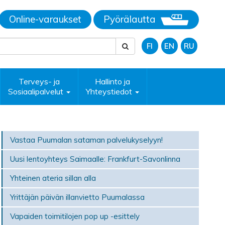
Online-varaukset
Pyörälautta
FI
EN
RU
Terveys- ja
Hallinto ja
Sosiaalipalvelut
Yhteystiedot
Vastaa Puumalan sataman palvelukyselyyn!
Uusi lentoyhteys Saimaalle: Frankfurt-Savonlinna
Yhteinen ateria sillan alla
Yrittäjän päivän illanvietto Puumalassa
Vapaiden toimitilojen pop up -esittely