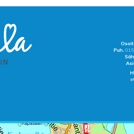
Osoit
Puh.
015
Säh
Asi
H
e