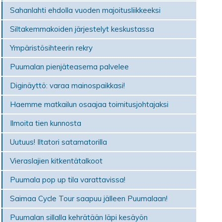
Sahanlahti ehdolla vuoden majoitusliikkeeksi
Siltakemmakoiden järjestelyt keskustassa
Ympäristösihteerin rekry
Puumalan pienjäteasema palvelee
Diginäyttö: varaa mainospaikkasi!
Haemme matkailun osaajaa toimitusjohtajaksi
Ilmoita tien kunnosta
Uutuus! Iltatori satamatorilla
Vieraslajien kitkentätalkoot
Puumala pop up tila varattavissa!
Saimaa Cycle Tour saapuu jälleen Puumalaan!
Puumalan sillalla kehrätään läpi kesäyön