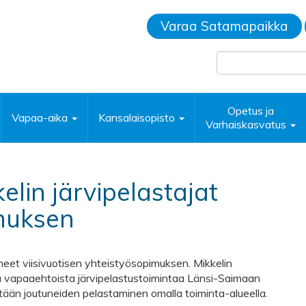
Varaa Satamapaikka
Opetus ja
Vapaa-aika
Kansalaisopisto
Varhaiskasvatus
lin järvipelastajat
imuksen
ineet viisivuotisen yhteistyösopimuksen. Mikkelin
tää vapaaehtoista järvipelastustoimintaa Länsi-​Saimaan
tään joutuneiden pelastaminen omalla toiminta-​alueella.