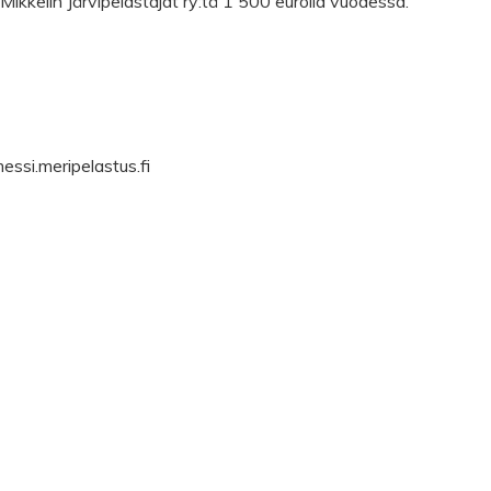
kkelin Järvipelastajat ry:tä 1 500 eurolla vuodessa.
essi.meripelastus.fi