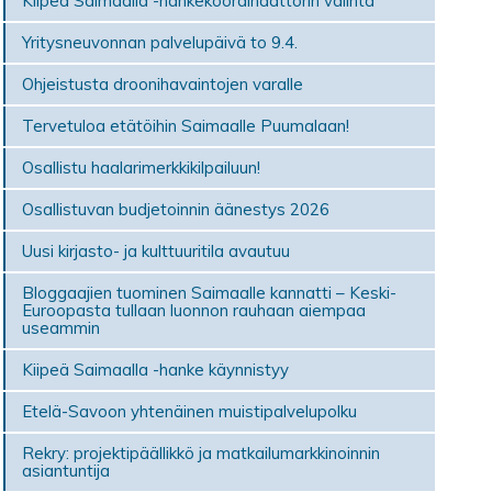
Kiipeä Saimaalla -hankekoordinaattorin valinta
Yritysneuvonnan palvelupäivä to 9.4.
Ohjeistusta droonihavaintojen varalle
Tervetuloa etätöihin Saimaalle Puumalaan!
Osallistu haalarimerkkikilpailuun!
Osallistuvan budjetoinnin äänestys 2026
Uusi kirjasto- ja kulttuuritila avautuu
Bloggaajien tuominen Saimaalle kannatti – Keski-
Euroopasta tullaan luonnon rauhaan aiempaa
useammin
Kiipeä Saimaalla -hanke käynnistyy
Etelä-Savoon yhtenäinen muistipalvelupolku
Rekry: projektipäällikkö ja matkailumarkkinoinnin
asiantuntija