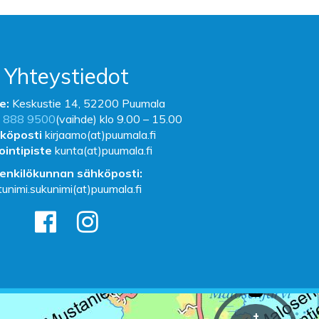
Yhteystiedot
e:
Keskustie 14, 52200 Puumala
 888 9500
(vaihde) klo 9.00 – 15.00
köposti
kirjaamo(at)puumala.fi
ointipiste
kunta(at)puumala.fi
enkilökunnan sähköposti:
tunimi.sukunimi(at)puumala.fi