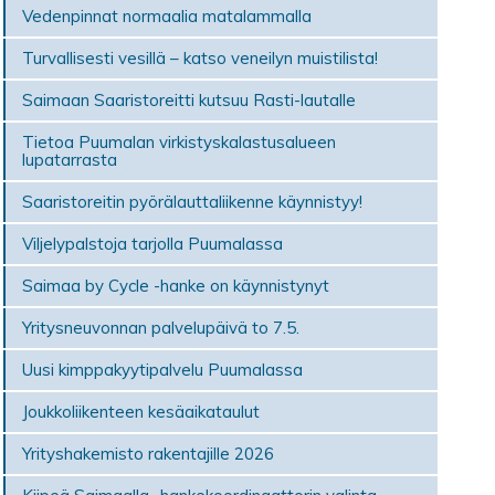
Vedenpinnat normaalia matalammalla
Turvallisesti vesillä – katso veneilyn muistilista!
Saimaan Saaristoreitti kutsuu Rasti-lautalle
Tietoa Puumalan virkistyskalastusalueen
lupatarrasta
Saaristoreitin pyörälauttaliikenne käynnistyy!
Viljelypalstoja tarjolla Puumalassa
Saimaa by Cycle -hanke on käynnistynyt
Yritysneuvonnan palvelupäivä to 7.5.
Uusi kimppakyytipalvelu Puumalassa
Joukkoliikenteen kesäaikataulut
Yrityshakemisto rakentajille 2026