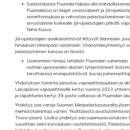
Saaristokunta Puumala haluaa olla mahdollistamassa
Puumalassa on laajat vesistöalueet ja Järvipelastaj
onnettomuuksia ja vahvistaa pelastustoiminnan toi
arvostamme korkealle Järvipelastajien pitkälti va
Niina Kuuva.
Järvipelastajien asiakastehtävät liittyvät tilanteisiin,​ jo
hinauksen lähimpään satamaan. Viranomaisyhteistyö sekä
pelastustoimen kanssa on tiivistä.
Useimmiten hinaus tehdään Puumalan satamaan. Yle
osittain uponneiden alusten tyhjentämiset, ​lisävi
tarvittaessa ensiaputehtävät, kuvaa puheenjohtaj
Yhdistyksen toiminta perustuu vapaaehtoisuuteen ja akt
Laivapäiviä vapaaehtoisille kertyi vuonna 2023 yhteens
ja tapahtumia kertyi 39,​ joista valtaosa oli Puumalan alu
Yhdistys saa varoja Suomen Meripelastusseuralta jäsenm
miehistötoimintaa varten. Yksittäisistä avustustehtävis
Trossi-​jäsen). Lisäksi yhdistys saa sopimusavustuksen 
vuosittain sekä korvauksen vastetehtävistä. Pelastusv