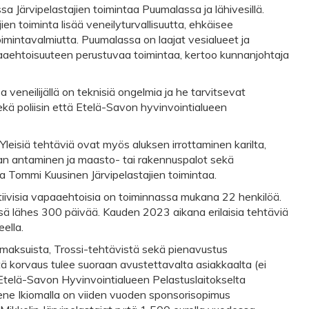
 Järvipelastajien toimintaa Puumalassa ja lähivesillä.
ien toiminta lisää veneilyturvallisuutta, ehkäisee
mintavalmiutta. Puumalassa on laajat vesialueet ja
paaehtoisuuteen perustuvaa toimintaa, kertoo kunnanjohtaja
ssa veneilijällä on teknisiä ongelmia ja he tarvitsevat
 poliisin että Etelä-​Savon hyvinvointialueen
isiä tehtäviä ovat myös aluksen irrottaminen karilta,​
rran antaminen ja maasto-​ tai rakennuspalot sekä
a Tommi Kuusinen Järvipelastajien toimintaa.
iivisia vapaaehtoisia on toiminnassa mukana 22 henkilöä.
ä lähes 300 päivää. Kauden 2023 aikana erilaisia tehtäviä
eella.
aksuista,​ Trossi-​tehtävistä sekä pienavustus
tä korvaus tulee suoraan avustettavalta asiakkaalta (ei
Etelä-​Savon Hyvinvointialueen Pelastuslaitokselta
ene Ikiomalla on viiden vuoden sponsorisopimus