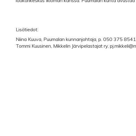
lääkärikeskus Ikioman kanssa. Puumalan kunta avustaa Mi
Lisätiedot:
Niina Kuuva, Puumalan kunnanjohtaja, p. 050 375 8541
Tommi Kuusinen, Mikkelin Järvipelastajat ry, pj.mikkeli@m