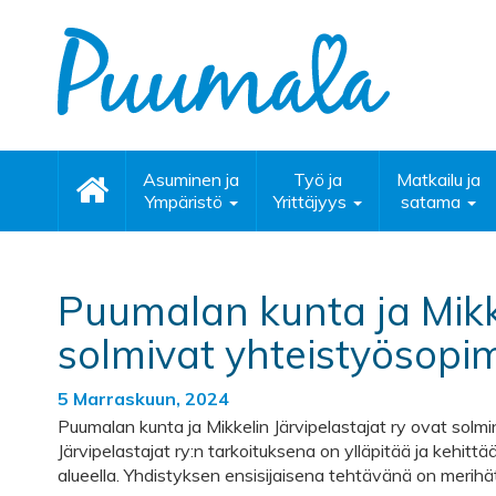
Asuminen ja
Työ ja
Matkailu ja
Ympäristö
Yrittäjyys
satama
Puumalan kunta ja Mikke
solmivat yhteistyösop
5 Marraskuun, 2024
Puumalan kunta ja Mikkelin Järvipelastajat ry ovat solm
Järvipelastajat ry:n tarkoituksena on ylläpitää ja kehit
alueella. Yhdistyksen ensisijaisena tehtävänä on merihä