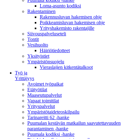
Puumala kodiksi -hanke
Loma-asunto kodiksi
Rakentaminen
Rakennusluvan hakemisen ohje
Poikkeamisluvan hakemisen ohje
Yrityshakemisto rakentajille
Siivouspalveluseteli
Tontit
Vesihuolto
Häiriötiedotteet
Yksityistiet
Ympäristönsuojelu
Vieraslajien kitkentätalkoot
Työ ja
Yrittäjyys
Avoimet työpaikat
Etätyötilat
Maaseutupalvelut
Vapaat toimitilat
Yrityspalvelut
Ympäristötaideteoskilpailu
Tarinareitti 62 -hanke
Puumalan kestävän matkailun saavutettavuuden
parantaminen -hanke
Puumala kodiksi -hanke