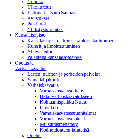
Nuoriso
Ulkoilureitit
Elokuvat – Kino Saimaa
Avustukset
Palkinnot
Yhdistystoimintaa
Kansalaisopisto
Kansalaisopisto – kurssit ja ilmoittautuminen
Kurssit ja ilmoittautuminen
Yhteystiedot
Palautetta kansalaisopistolle
Opetus ja
Varhaiskasvatus
Lasten, nuorten ja perheiden palvelut
Vauvalahjakortti
Varhaiskasvatus
Varhaiskasvatusoikeus
Haku varhaiskasvatukseen
Kohtaamispaikka Kuutti
Päiväkoti
Varhaiskasvatussuunnitelmat
Varhaiskasvatusmaksut
Muistutusmenettely
Kotihoidontuen kuntalisä
Opetus