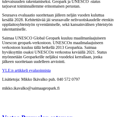
tulevaisuuden rakentamiseksi. Geopark ja UNESCO -status
tarjoavat toiminnallemme erinomaisen perustan.
Seuraava evaluaatio suoritetaan jälleen neljän vuoden kuluttua
kesällä 2028. Kehitettävää jäi seuraavalle nelivuotiskaudelle etenkin
oppilaitosyhteistyön syventämiselle, sekä kansainvälisen yhteistyön
rakentamiselle.
Saimaa UNESCO Global Geopark kuuluu maailmanlaajuiseen
Unescon geopark-verkostoon. UNESCOn maailmalaajuiseen
verkostoon kuuluu tällä hetkellä 2013 Geoparkia. Saimaa
hyväksyttiin osaksi UNESCOn verkostoa keväällä 2021. Status
myönnetään Geoparkeille neljäksi vuodeksi kerrallaan, jonka
jälkeen suoritetaan uudelleen arviointi.
YLE:n artikkeli evaluoinnista
Lisätietoja: Mikko Ikävalko puh. 040 572 0797
mikko.ikavalko@saimaageopark.fi