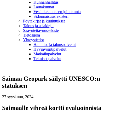
Kunnanhallitus
Lautakunnat
Vesiliikelaitoksen johtokunta
Sidonnaisuusrekisteri
Pöytäkirjat ja kuulutukset
Talous ja asiakirjat
Saavutettavuusseloste
Tietosuoja
Yhteystiedot
Hallinto- ja talouspalvelut
Hyvinvointipalvelut
Matkailupalvelut
Tekniset palvelut
Saimaa Geopark säilytti UNESCO:n
statuksen
27 syyskuun, 2024
Saimaalle vihreä kortti evaluoinnista