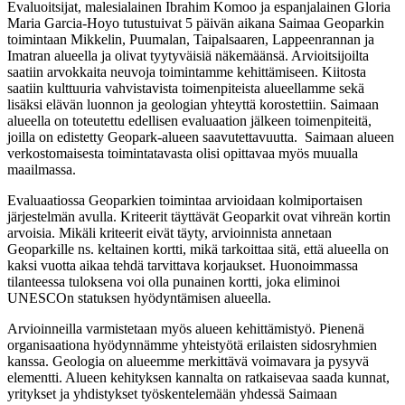
Evaluoitsijat, malesialainen Ibrahim Komoo ja espanjalainen Gloria
Maria Garcia-Hoyo tutustuivat 5 päivän aikana Saimaa Geoparkin
toimintaan Mikkelin, Puumalan, Taipalsaaren, Lappeenrannan ja
Imatran alueella ja olivat tyytyväisiä näkemäänsä. Arvioitsijoilta
saatiin arvokkaita neuvoja toimintamme kehittämiseen. Kiitosta
saatiin kulttuuria vahvistavista toimenpiteista alueellamme sekä
lisäksi elävän luonnon ja geologian yhteyttä korostettiin. Saimaan
alueella on toteutettu edellisen evaluaation jälkeen toimenpiteitä,
joilla on edistetty Geopark-alueen saavutettavuutta. Saimaan alueen
verkostomaisesta toimintatavasta olisi opittavaa myös muualla
maailmassa.
Evaluaatiossa Geoparkien toimintaa arvioidaan kolmiportaisen
järjestelmän avulla. Kriteerit täyttävät Geoparkit ovat vihreän kortin
arvoisia. Mikäli kriteerit eivät täyty, arvioinnista annetaan
Geoparkille ns. keltainen kortti, mikä tarkoittaa sitä, että alueella on
kaksi vuotta aikaa tehdä tarvittava korjaukset. Huonoimmassa
tilanteessa tuloksena voi olla punainen kortti, joka eliminoi
UNESCOn statuksen hyödyntämisen alueella.
Arvioinneilla varmistetaan myös alueen kehittämistyö. Pienenä
organisaationa hyödynnämme yhteistyötä erilaisten sidosryhmien
kanssa. Geologia on alueemme merkittävä voimavara ja pysyvä
elementti. Alueen kehityksen kannalta on ratkaisevaa saada kunnat,
yritykset ja yhdistykset työskentelemään yhdessä Saimaan