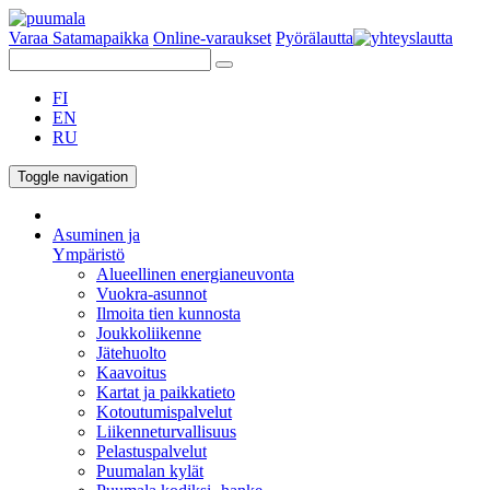
Varaa Satamapaikka
Online-varaukset
Pyörälautta
FI
EN
RU
Toggle navigation
Asuminen ja
Ympäristö
Alueellinen energianeuvonta
Vuokra-asunnot
Ilmoita tien kunnosta
Joukkoliikenne
Jätehuolto
Kaavoitus
Kartat ja paikkatieto
Kotoutumispalvelut
Liikenneturvallisuus
Pelastuspalvelut
Puumalan kylät