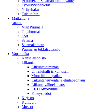
Pistohiekan Sataman toinen vaihe
Työllisyyspalvelut
Yrityshaku
Tule töihin!
Matkailu ja
satama
Visit Puumala
Tapahtumat
Tori
Satama
Satamakamera
Puumalan tukkilauttainfo
Vapaa-aika
Kansalaisopisto
Liikunta
Liikuntatoimintaa
Urheiluhalli ja kuntosali
Muut liikuntapaikat
Liikuntaneuvonta ja elintapaohjaus
Liikuntavälinelainaus
LIITO-työryhmä
Yhteystiedot
Kirjasto
Kulttuuri
Museot