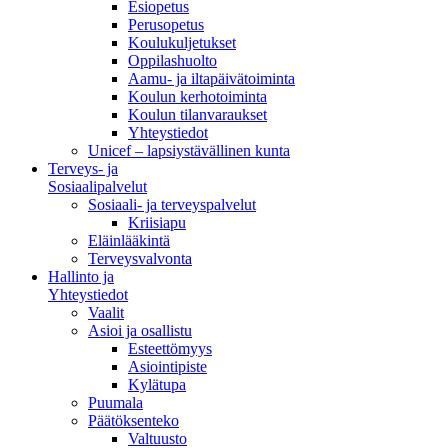
Esiopetus
Perusopetus
Koulukuljetukset
Oppilashuolto
Aamu- ja iltapäivätoiminta
Koulun kerhotoiminta
Koulun tilanvaraukset
Yhteystiedot
Unicef – lapsiystävällinen kunta
Terveys- ja
Sosiaalipalvelut
Sosiaali- ja terveyspalvelut
Kriisiapu
Eläinlääkintä
Terveysvalvonta
Hallinto ja
Yhteystiedot
Vaalit
Asioi ja osallistu
Esteettömyys
Asiointipiste
Kylätupa
Puumala
Päätöksenteko
Valtuusto