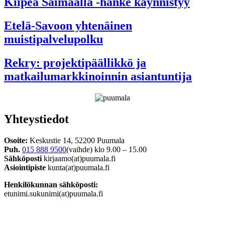
Kiipeä Saimaalla -hanke käynnistyy
Etelä-Savoon yhtenäinen
muistipalvelupolku
Rekry: projektipäällikkö ja
matkailumarkkinoinnin asiantuntija
Yhteystiedot
Osoite:
Keskustie 14, 52200 Puumala
Puh.
015 888 9500
(vaihde) klo 9.00 – 15.00
Sähköposti
kirjaamo(at)puumala.fi
Asiointipiste
kunta(at)puumala.fi
Henkilökunnan sähköposti:
etunimi.sukunimi(at)puumala.fi