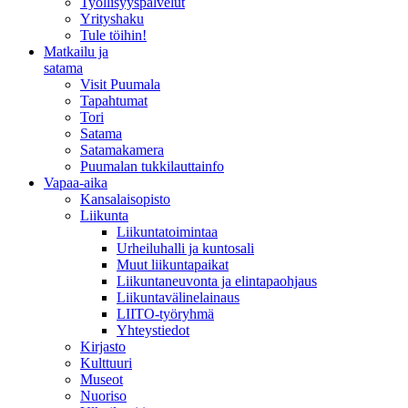
Työllisyyspalvelut
Yrityshaku
Tule töihin!
Matkailu ja
satama
Visit Puumala
Tapahtumat
Tori
Satama
Satamakamera
Puumalan tukkilauttainfo
Vapaa-aika
Kansalaisopisto
Liikunta
Liikuntatoimintaa
Urheiluhalli ja kuntosali
Muut liikuntapaikat
Liikuntaneuvonta ja elintapaohjaus
Liikuntavälinelainaus
LIITO-työryhmä
Yhteystiedot
Kirjasto
Kulttuuri
Museot
Nuoriso