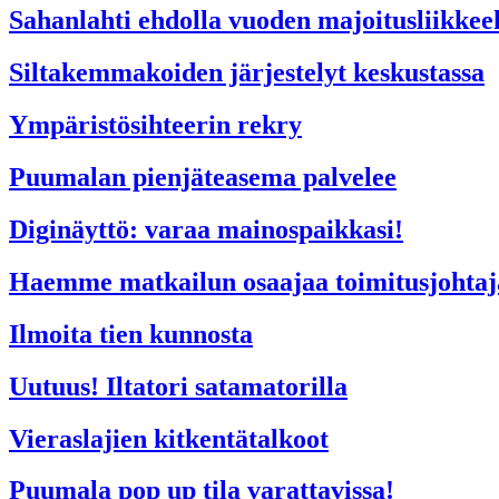
Sahanlahti ehdolla vuoden majoitusliikkee
Siltakemmakoiden järjestelyt keskustassa
Ympäristösihteerin rekry
Puumalan pienjäteasema palvelee
Diginäyttö: varaa mainospaikkasi!
Haemme matkailun osaajaa toimitusjohtaj
Ilmoita tien kunnosta
Uutuus! Iltatori satamatorilla
Vieraslajien kitkentätalkoot
Puumala pop up tila varattavissa!