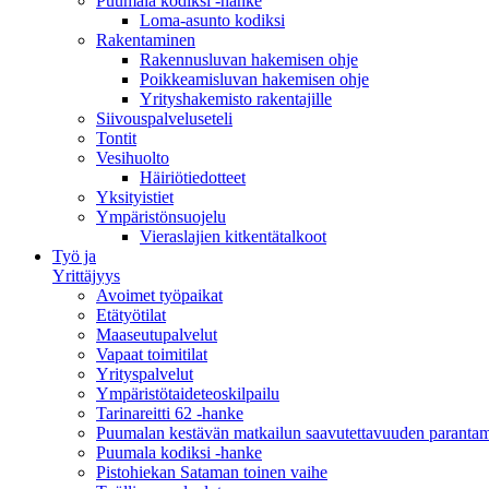
Puumala kodiksi -hanke
Loma-asunto kodiksi
Rakentaminen
Rakennusluvan hakemisen ohje
Poikkeamisluvan hakemisen ohje
Yrityshakemisto rakentajille
Siivouspalveluseteli
Tontit
Vesihuolto
Häiriötiedotteet
Yksityistiet
Ympäristönsuojelu
Vieraslajien kitkentätalkoot
Työ ja
Yrittäjyys
Avoimet työpaikat
Etätyötilat
Maaseutupalvelut
Vapaat toimitilat
Yrityspalvelut
Ympäristötaideteoskilpailu
Tarinareitti 62 -hanke
Puumalan kestävän matkailun saavutettavuuden paranta
Puumala kodiksi -hanke
Pistohiekan Sataman toinen vaihe