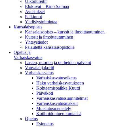
Ulkoilureitit
Elokuvat – Kino Saimaa
Avustukset
Palkinnot
Yhdistystoimintaa
Kansalaisopisto
Kansalaisopisto – kurssit ja ilmoittautuminen
Kurssit ja ilmoittautuminen
Yhteystiedot
Palautetta kansalaisopistolle
Opetus ja
Varhaiskasvatus
Lasten, nuorten ja perheiden palvelut
Vauvalahjakortti
Varhaiskasvatus
Varhaiskasvatusoikeus
Haku varhaiskasvatukseen
Kohtaamispaikka Kuutti
Päiväkoti
Varhaiskasvatussuunnitelmat
Varhaiskasvatusmaksut
Muistutusmenettely
Kotihoidontuen kuntalisä
Opetus
Esiopetus