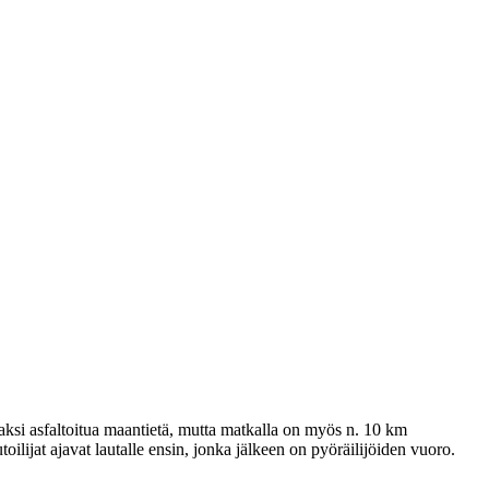
aksi asfaltoitua maantietä, mutta matkalla on myös n. 10 km
oilijat ajavat lautalle ensin, jonka jälkeen on pyöräilijöiden vuoro.