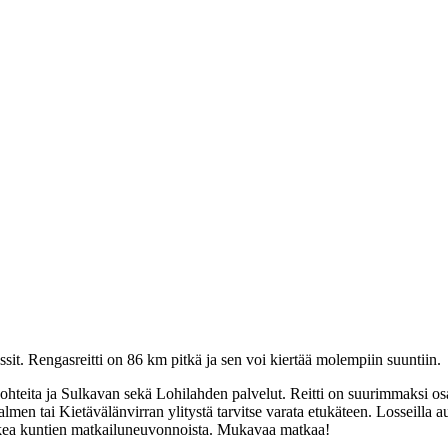
lossit. Rengasreitti on 86 km pitkä ja sen voi kiertää molempiin suuntiin.
ohteita ja Sulkavan sekä Lohilahden palvelut. Reitti on suurimmaksi os
en tai Kietävälänvirran ylitystä tarvitse varata etukäteen. Losseilla aut
akea kuntien matkailuneuvonnoista. Mukavaa matkaa!