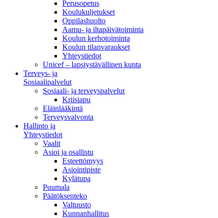
Perusopetus
Koulukuljetukset
Oppilashuolto
Aamu- ja iltapäivätoiminta
Koulun kerhotoiminta
Koulun tilanvaraukset
Yhteystiedot
Unicef – lapsiystävällinen kunta
Terveys- ja
Sosiaalipalvelut
Sosiaali- ja terveyspalvelut
Kriisiapu
Eläinlääkintä
Terveysvalvonta
Hallinto ja
Yhteystiedot
Vaalit
Asioi ja osallistu
Esteettömyys
Asiointipiste
Kylätupa
Puumala
Päätöksenteko
Valtuusto
Kunnanhallitus