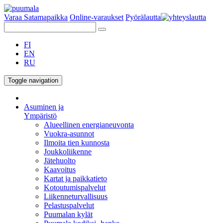
Varaa Satamapaikka
Online-varaukset
Pyörälautta
FI
EN
RU
Toggle navigation
Asuminen ja
Ympäristö
Alueellinen energianeuvonta
Vuokra-asunnot
Ilmoita tien kunnosta
Joukkoliikenne
Jätehuolto
Kaavoitus
Kartat ja paikkatieto
Kotoutumispalvelut
Liikenneturvallisuus
Pelastuspalvelut
Puumalan kylät