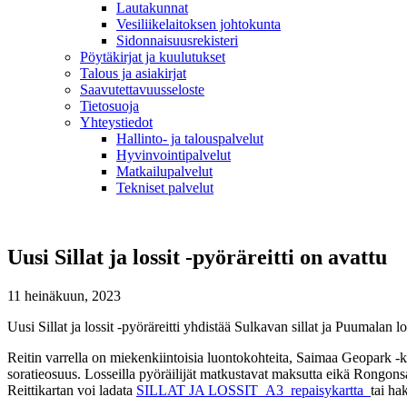
Lautakunnat
Vesiliikelaitoksen johtokunta
Sidonnaisuusrekisteri
Pöytäkirjat ja kuulutukset
Talous ja asiakirjat
Saavutettavuusseloste
Tietosuoja
Yhteystiedot
Hallinto- ja talouspalvelut
Hyvinvointipalvelut
Matkailupalvelut
Tekniset palvelut
Uusi Sillat ja lossit -pyöräreitti on avattu
11 heinäkuun, 2023
Uusi Sillat ja lossit -pyöräreitti yhdistää Sulkavan sillat ja Puumalan 
Reitin varrella on miekenkiintoisia luontokohteita, Saimaa Geopark -k
soratieosuus. Losseilla pyöräilijät matkustavat maksutta eikä Rongonsalm
Reittikartan voi ladata
SILLAT JA LOSSIT_A3_repaisykartta
tai h