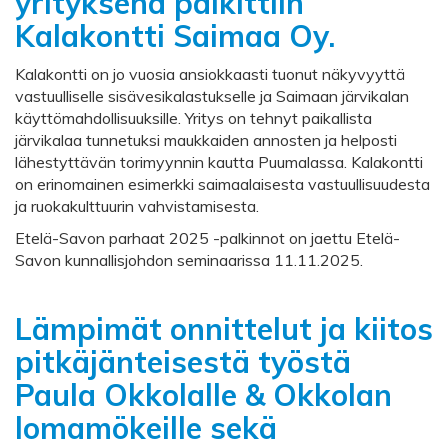
yrityksenä palkittiin
Kalakontti Saimaa Oy.
Kalakontti on jo vuosia ansiokkaasti tuonut näkyvyyttä
vastuulliselle sisävesikalastukselle ja Saimaan järvikalan
käyttömahdollisuuksille. Yritys on tehnyt paikallista
järvikalaa tunnetuksi maukkaiden annosten ja helposti
lähestyttävän torimyynnin kautta Puumalassa. Kalakontti
on erinomainen esimerkki saimaalaisesta vastuullisuudesta
ja ruokakulttuurin vahvistamisesta.
Etelä-Savon parhaat 2025 -palkinnot on jaettu Etelä-
Savon kunnallisjohdon seminaarissa 11.11.2025.
Lämpimät onnittelut ja kiitos
pitkäjänteisestä työstä
Paula Okkolalle & Okkolan
lomamökeille sekä