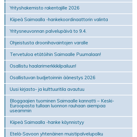
Yrityshakemisto rakentajille 2026
Kiipeä Saimaalla -hankekoordinaattorin valinta
Yritysneuvonnan palvelupäivä to 9.4.
Ohjeistusta droonihavaintojen varalle
Tervetuloa etätöihin Saimaalle Puumalaan!
Osallistu haalarimerkkikilpailuun!
Osallistuvan budjetoinnin äänestys 2026
Uusi kirjasto- ja kulttuuritila avautuu
Bloggaajien tuominen Saimaalle kannatti – Keski-
Euroopasta tullaan luonnon rauhaan aiempaa
useammin
Kiipeä Saimaalla -hanke käynnistyy
Etelä-Savoon yhtenäinen muistipalvelupolku