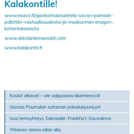
Kalakontille!
www.esavo.fi/ajankohtaista/etela-savon-parhaat-
palkittiin-vastuullisuudesta-ja-maakunnan-imagon-
kohentamisesta
www.okkolanlomamokit.com
www.kalakontti.fi
Koulut alkavat – ole valppaana liikenteessä!
Vastaa Puumalan sataman palvelukyselyyn!
Uusi lentoyhteys Saimaalle: Frankfurt-Savonlinna
Yhteinen ateria sillan alla