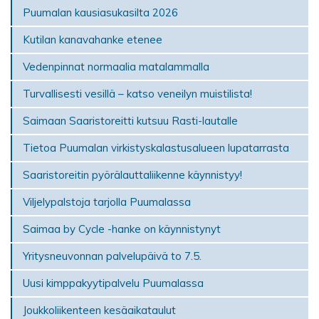
Puumalan kausiasukasilta 2026
Kutilan kanavahanke etenee
Vedenpinnat normaalia matalammalla
Turvallisesti vesillä – katso veneilyn muistilista!
Saimaan Saaristoreitti kutsuu Rasti-lautalle
Tietoa Puumalan virkistyskalastusalueen lupatarrasta
Saaristoreitin pyörälauttaliikenne käynnistyy!
Viljelypalstoja tarjolla Puumalassa
Saimaa by Cycle -hanke on käynnistynyt
Yritysneuvonnan palvelupäivä to 7.5.
Uusi kimppakyytipalvelu Puumalassa
Joukkoliikenteen kesäaikataulut