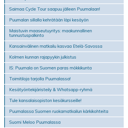
Saimaa Cycle Tour saapuu jälleen Puumalaan!
Puumalan sillalla kehrätään läpi kesäyön
Maistuvin maaseutuyritys: maakunnallinen
tunnustuspalkinto
Kansainvälinen matkailu kasvaa Etelä-Savossa
Kolmen kunnan rajapyykin julkistus
IS: Puumala on Suomen paras mökki­kunta
Toimitiloja tarjolla Puumalassa!
Kesätyöntekijäristeily & Whatsapp-ryhmä
Tule kansalaisopiston kesäkursseille!
Puumalassa Suomen ruokamatkailun kärkikohteita
Suomi Meloo Puumalassa