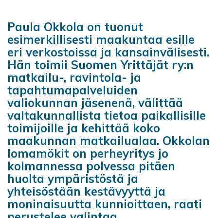
Paula Okkola on tuonut
esimerkillisesti maakuntaa esille
eri verkostoissa ja kansainvälisesti.
Hän toimii Suomen Yrittäjät ry:n
matkailu-, ravintola- ja
tapahtumapalveluiden
valiokunnan jäsenenä, välittää
valtakunnallista tietoa paikallisille
toimijoille ja kehittää koko
maakunnan matkailualaa. Okkolan
lomamökit on perheyritys jo
kolmannessa polvessa pitäen
huolta ympäristöstä ja
yhteisöstään kestävyyttä ja
moninaisuutta kunnioittaen, raati
perustelee valintaa.