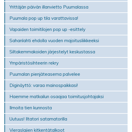
Yrittäjän päivän illanvietto Puumalassa
Puumala pop up tila varattavissa!
Vapaiden toimitilojen pop up -esittely
Sahanlahti ehdolla vuoden majoitusliikkeeksi
Siltakemmakoiden järjestelyt keskustassa
Ympäristösihteerin rekry
Puumalan pienjäteasema palvelee
Diginäyttö: varaa mainospaikkasi!
Haemme matkailun osaajaa toimitusjohtajaksi
Ilmoita tien kunnosta
Uutuus! Iltatori satamatorilla
Vieraslajien kitkentätalkoot