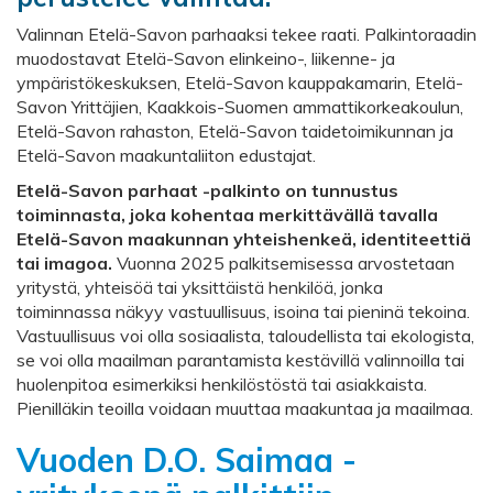
Valinnan Etelä-Savon parhaaksi tekee raati. Palkintoraadin
muodostavat Etelä-Savon elinkeino-, liikenne- ja
ympäristökeskuksen, Etelä-Savon kauppakamarin, Etelä-
Savon Yrittäjien, Kaakkois-Suomen ammattikorkeakoulun,
Etelä-Savon rahaston, Etelä-Savon taidetoimikunnan ja
Etelä-Savon maakuntaliiton edustajat.
Etelä-Savon parhaat -palkinto on tunnustus
toiminnasta, joka kohentaa merkittävällä tavalla
Etelä-Savon maakunnan yhteishenkeä, identiteettiä
tai imagoa.
Vuonna 2025 palkitsemisessa arvostetaan
yritystä, yhteisöä tai yksittäistä henkilöä, jonka
toiminnassa näkyy vastuullisuus, isoina tai pieninä tekoina.
Vastuullisuus voi olla sosiaalista, taloudellista tai ekologista,
se voi olla maailman parantamista kestävillä valinnoilla tai
huolenpitoa esimerkiksi henkilöstöstä tai asiakkaista.
Pienilläkin teoilla voidaan muuttaa maakuntaa ja maailmaa.
Vuoden D.O. Saimaa -