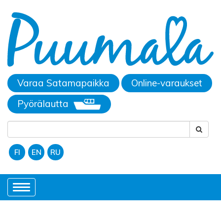
Varaa Satamapaikka
Online-varaukset
Pyörälautta
FI
EN
RU
Toggle
navigation