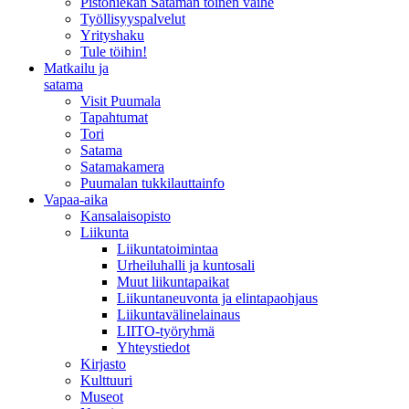
Pistohiekan Sataman toinen vaihe
Työllisyyspalvelut
Yrityshaku
Tule töihin!
Matkailu ja
satama
Visit Puumala
Tapahtumat
Tori
Satama
Satamakamera
Puumalan tukkilauttainfo
Vapaa-aika
Kansalaisopisto
Liikunta
Liikuntatoimintaa
Urheiluhalli ja kuntosali
Muut liikuntapaikat
Liikuntaneuvonta ja elintapaohjaus
Liikuntavälinelainaus
LIITO-työryhmä
Yhteystiedot
Kirjasto
Kulttuuri
Museot