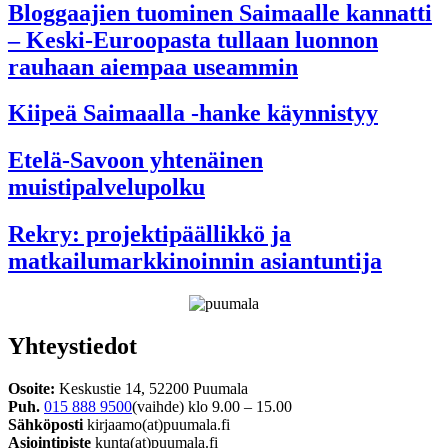
Bloggaajien tuominen Saimaalle kannatti
– Keski-Euroopasta tullaan luonnon
rauhaan aiempaa useammin
Kiipeä Saimaalla -hanke käynnistyy
Etelä-Savoon yhtenäinen
muistipalvelupolku
Rekry: projektipäällikkö ja
matkailumarkkinoinnin asiantuntija
Yhteystiedot
Osoite:
Keskustie 14, 52200 Puumala
Puh.
015 888 9500
(vaihde) klo 9.00 – 15.00
Sähköposti
kirjaamo(at)puumala.fi
Asiointipiste
kunta(at)puumala.fi