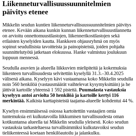
Liikenneturvallisuussuunnitelmien
päivitys etenee
Mikkelin seudun kuntien liikenneturvallisuussuunnitelmien päivitys
etenee. Kevään aikana kunkin kunnan liikenneturvallisuustilannetta
on arvioitu onnettomuustilastojen, liikennerikostilastojen sekä
erilaisten kyselyiden kautta. Hankkeen ohjausryhmä on myös
sopinut seudullisista tavoitteista ja painopisteistä, joiden pohjalta
suunnittelutyötä jatketaan elokuussa. Hanke valmistuu joulukuun
loppuun mennessä.
Seudulla asuvien ja alueella liikkuvien mielipiteitä ja kokemuksia
liikenteen turvallisuudesta selvitettiin kyselyllä 31.3.–30.4.2025
välisenä aikana. Kyselyyn kävi vastaamassa koko Mikkelin seudulla
noin 560 henkilöä (vastausmäärät vaihtelevat kysymyksittäin) ja he
jättivät kartoille yhteensä 1 592 pistettä.
Puumalasta vastauksia
kyselyyn antoi arviolta 50 henkilöä ja kartoille kertyi 116
merkintää.
Kaikista karttapisteistä taajama-alueelle kohdentui 44 %.
Kyselyn ensimmäisessä osiossa kartoitettiin vastaajien omia
tuntemuksia eri kulkutavoilla liikkumisen turvallisuudesta oman
kotikuntansa alueella tai Mikkelin seudulla yleisesti. Koko seudun
vastauksia tarkasteltaessa turvallisimmiksi kulkutavoiksi seudun
tieliikenteessä koetaan henkilöautoilu ja jalankulku.