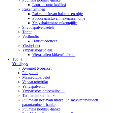
Puumala kodiksi -hanke
Loma-asunto kodiksi
Rakentaminen
Rakennusluvan hakemisen ohje
Poikkeamisluvan hakemisen ohje
Yrityshakemisto rakentajille
Siivouspalveluseteli
Tontit
Vesihuolto
Häiriötiedotteet
Yksityistiet
Ympäristönsuojelu
Vieraslajien kitkentätalkoot
Työ ja
Yrittäjyys
Avoimet työpaikat
Etätyötilat
Maaseutupalvelut
Vapaat toimitilat
Yrityspalvelut
Ympäristötaideteoskilpailu
Tarinareitti 62 -hanke
Puumalan kestävän matkailun saavutettavuuden
parantaminen -hanke
Puumala kodiksi -hanke