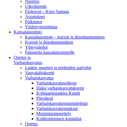
Nuoriso
Ulkoilureitit
Elokuvat – Kino Saimaa
Avustukset
Palkinnot
Yhdistystoimintaa
Kansalaisopisto
Kansalaisopisto – kurssit ja ilmoittautuminen
Kurssit ja ilmoittautuminen
Yhteystiedot
Palautetta kansalaisopistolle
Opetus ja
Varhaiskasvatus
Lasten, nuorten ja perheiden palvelut
Vauvalahjakortti
Varhaiskasvatus
Varhaiskasvatusoikeus
Haku varhaiskasvatukseen
Kohtaamispaikka Kuutti
Päiväkoti
Varhaiskasvatussuunnitelmat
Varhaiskasvatusmaksut
Muistutusmenettely
Kotihoidontuen kuntalisä
Opetus