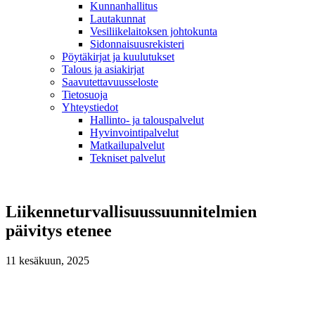
Kunnanhallitus
Lautakunnat
Vesiliikelaitoksen johtokunta
Sidonnaisuusrekisteri
Pöytäkirjat ja kuulutukset
Talous ja asiakirjat
Saavutettavuusseloste
Tietosuoja
Yhteystiedot
Hallinto- ja talouspalvelut
Hyvinvointipalvelut
Matkailupalvelut
Tekniset palvelut
Liikenneturvallisuussuunnitelmien
päivitys etenee
11 kesäkuun, 2025