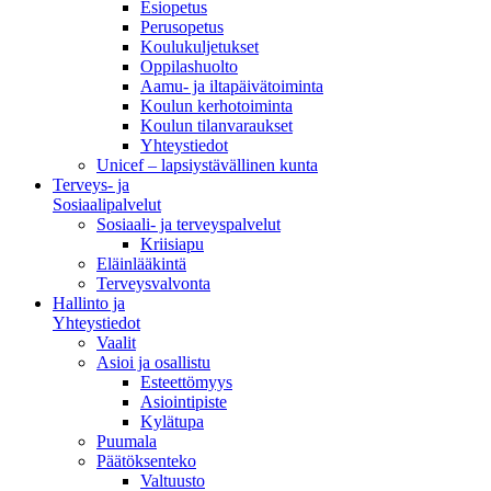
Esiopetus
Perusopetus
Koulukuljetukset
Oppilashuolto
Aamu- ja iltapäivätoiminta
Koulun kerhotoiminta
Koulun tilanvaraukset
Yhteystiedot
Unicef – lapsiystävällinen kunta
Terveys- ja
Sosiaalipalvelut
Sosiaali- ja terveyspalvelut
Kriisiapu
Eläinlääkintä
Terveysvalvonta
Hallinto ja
Yhteystiedot
Vaalit
Asioi ja osallistu
Esteettömyys
Asiointipiste
Kylätupa
Puumala
Päätöksenteko
Valtuusto