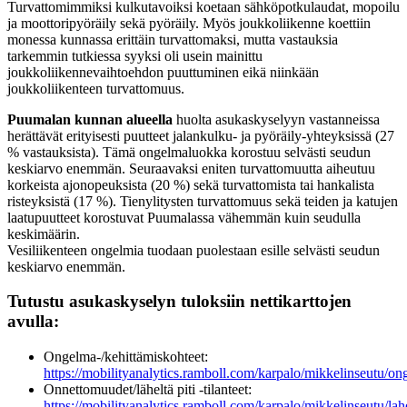
Turvattomimmiksi kulkutavoiksi koetaan sähköpotkulaudat, mopoilu
ja moottoripyöräily sekä pyöräily. Myös joukkoliikenne koettiin
monessa kunnassa erittäin turvattomaksi, mutta vastauksia
tarkemmin tutkiessa syyksi oli usein mainittu
joukkoliikennevaihtoehdon puuttuminen eikä niinkään
joukkoliikenteen turvattomuus.
Puumalan kunnan alueella
huolta asukaskyselyyn vastanneissa
herättävät erityisesti puutteet jalankulku- ja pyöräily-yhteyksissä (27
% vastauksista). Tämä ongelmaluokka korostuu selvästi seudun
keskiarvo enemmän. Seuraavaksi eniten turvattomuutta aiheutuu
korkeista ajonopeuksista (20 %) sekä turvattomista tai hankalista
risteyksistä (17 %). Tienylitysten turvattomuus sekä teiden ja katujen
laatupuutteet korostuvat Puumalassa vähemmän kuin seudulla
keskimäärin.
Vesiliikenteen ongelmia tuodaan puolestaan esille selvästi seudun
keskiarvo enemmän.
Tutustu asukaskyselyn tuloksiin nettikarttojen
avulla:
Ongelma-/kehittämiskohteet:
https://mobilityanalytics.ramboll.com/karpalo/mikkelinseutu/on
Onnettomuudet/läheltä piti -tilanteet:
https://mobilityanalytics.ramboll.com/karpalo/mikkelinseutu/lahe