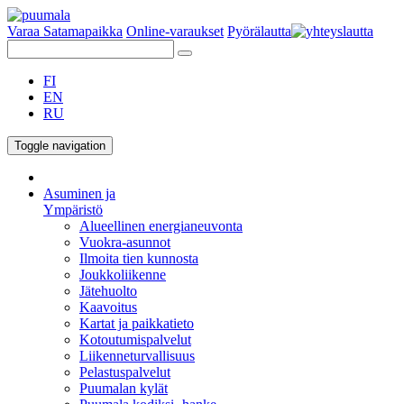
Varaa Satamapaikka
Online-varaukset
Pyörälautta
FI
EN
RU
Toggle navigation
Asuminen ja
Ympäristö
Alueellinen energianeuvonta
Vuokra-asunnot
Ilmoita tien kunnosta
Joukkoliikenne
Jätehuolto
Kaavoitus
Kartat ja paikkatieto
Kotoutumispalvelut
Liikenneturvallisuus
Pelastuspalvelut
Puumalan kylät