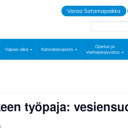
Varaa Satamapaikka
Opetus ja
Vapaa-aika
Kansalaisopisto
Varhaiskasvatus
en työpaja: vesiensuo