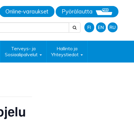
Online-varaukset
Pyörälautta
FI
EN
RU
Terveys- ja
Hallinto ja
Sosiaalipalvelut
Yhteystiedot
jelu