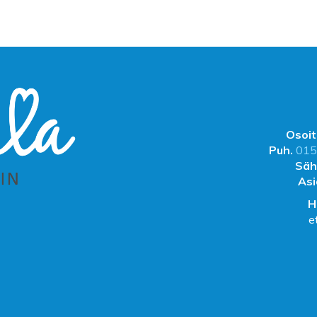
Osoit
Puh.
015
Säh
Asi
H
e