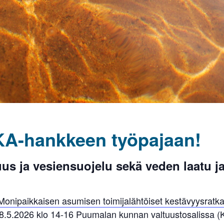
KA-hankkeen työpajaan!
s ja vesiensuojelu sekä veden laatu ja
Monipaikkaisen asumisen toimijalähtöiset kestävyysratk
28.5.2026 klo 14-16 Puumalan kunnan valtuustosalissa (