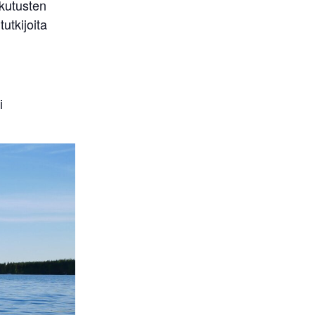
ikutusten
utkijoita
i