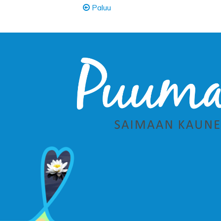
Paluu