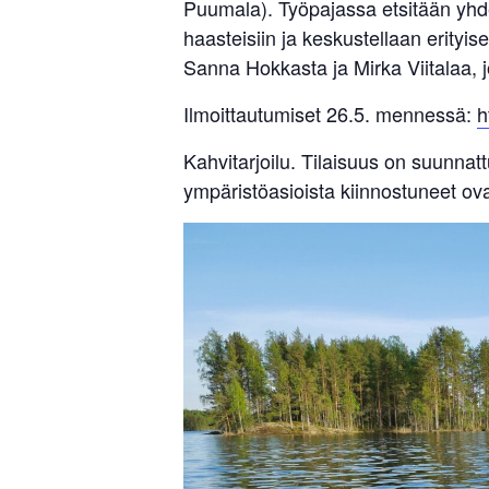
Puumala). Työpajassa etsitään yhde
haasteisiin ja keskustellaan erityi
Sanna Hokkasta ja Mirka Viitalaa, j
Ilmoittautumiset 26.5. mennessä:
h
Kahvitarjoilu. Tilaisuus on suunnat
ympäristöasioista kiinnostuneet ova