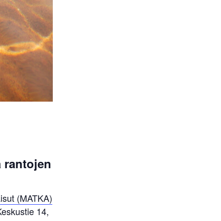
 rantojen
aisut (MATKA)
Keskustie 14,