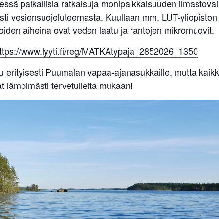
ssä paikallisia ratkaisuja monipaikkaisuuden ilmastova
sesti vesiensuojeluteemasta. Kuullaan mm. LUT-yliopiston t
oiden aiheina ovat veden laatu ja rantojen mikromuovit.
ttps://www.lyyti.fi/reg/MATKAtypaja_2852026_1350
tu erityisesti Puumalan vapaa-ajanasukkaille, mutta kaikk
t lämpimästi tervetulleita mukaan!