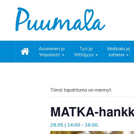
Asuminen ja
Työ ja
Matkailu ja
Ympäristö
Yrittäjyys
satama
Tämä tapahtuma on mennyt.
MATKA-hankke
28.05 | 14:00
-
16:00
.