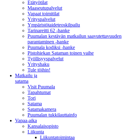
Etätyötilat
Maaseutupalvelut
Vapaat toimitilat
Yrityspalvelut
Ympäristötaideteoskilpailu
Tarinareitti 62 -hanke
Puumalan kestävän matkailun saavutettavuuden
parantaminen -hanke
Puumala kodiksi -hanke
Pistohiekan Sataman toinen vaihe
Työllisyyspalvelut
Yrityshaku
Tule töihin!
Matkailu ja
satama
Visit Puumala
Tapahtumat
Tori
Satama
Satamakamera
Puumalan tukkilauttainfo
Vapaa-aika
Kansalaisopisto
Liikunta
Liikuntatoimintaa