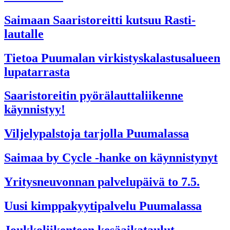
Saimaan Saaristoreitti kutsuu Rasti-
lautalle
Tietoa Puumalan virkistyskalastusalueen
lupatarrasta
Saaristoreitin pyörälauttaliikenne
käynnistyy!
Viljelypalstoja tarjolla Puumalassa
Saimaa by Cycle -hanke on käynnistynyt
Yritysneuvonnan palvelupäivä to 7.5.
Uusi kimppakyytipalvelu Puumalassa
Joukkoliikenteen kesäaikataulut