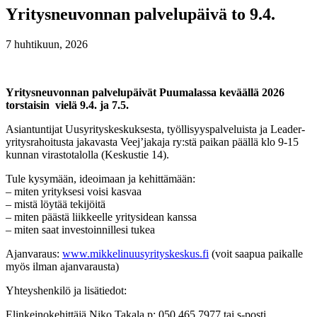
Yritysneuvonnan palvelupäivä to 9.4.
7 huhtikuun, 2026
Yritysneuvonnan palvelupäivät Puumalassa keväällä 2026
torstaisin vielä 9.4. ja 7.5.
Asiantuntijat Uusyrityskeskuksesta, työllisyyspalveluista ja Leader-
yritysrahoitusta jakavasta Veej’jakaja ry:stä paikan päällä klo 9-15
kunnan virastotalolla (Keskustie 14).
Tule kysymään, ideoimaan ja kehittämään:
– miten yrityksesi voisi kasvaa
– mistä löytää tekijöitä
– miten päästä liikkeelle yritysidean kanssa
– miten saat investoinnillesi tukea
Ajanvaraus:
www.mikkelinuusyrityskeskus.fi
(voit saapua paikalle
myös ilman ajanvarausta)
Yhteyshenkilö ja lisätiedot:
Elinkeinokehittäjä Niko Takala p: 050 465 7977 tai s-posti