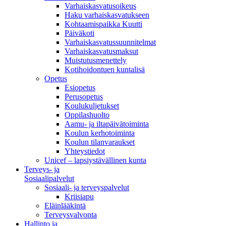
Varhaiskasvatusoikeus
Haku varhaiskasvatukseen
Kohtaamispaikka Kuutti
Päiväkoti
Varhaiskasvatussuunnitelmat
Varhaiskasvatusmaksut
Muistutusmenettely
Kotihoidontuen kuntalisä
Opetus
Esiopetus
Perusopetus
Koulukuljetukset
Oppilashuolto
Aamu- ja iltapäivätoiminta
Koulun kerhotoiminta
Koulun tilanvaraukset
Yhteystiedot
Unicef – lapsiystävällinen kunta
Terveys- ja
Sosiaalipalvelut
Sosiaali- ja terveyspalvelut
Kriisiapu
Eläinlääkintä
Terveysvalvonta
Hallinto ja