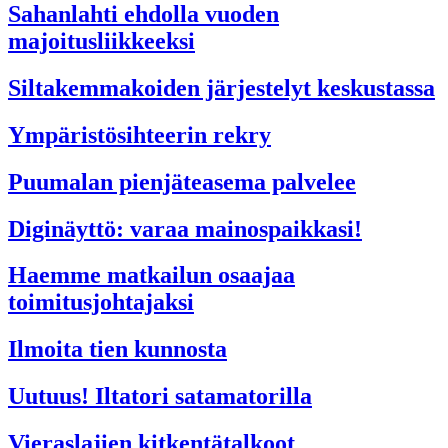
Sahanlahti ehdolla vuoden
majoitusliikkeeksi
Siltakemmakoiden järjestelyt keskustassa
Ympäristösihteerin rekry
Puumalan pienjäteasema palvelee
Diginäyttö: varaa mainospaikkasi!
Haemme matkailun osaajaa
toimitusjohtajaksi
Ilmoita tien kunnosta
Uutuus! Iltatori satamatorilla
Vieraslajien kitkentätalkoot