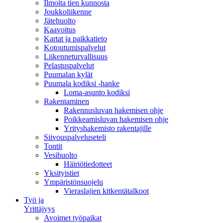
Ilmoita tien kunnosta
Joukkoliikenne
Jätehuolto
Kaavoitus
Kartat ja paikkatieto
Kotoutumispalvelut
Liikenneturvallisuus
Pelastuspalvelut
Puumalan kylät
Puumala kodiksi -hanke
Loma-asunto kodiksi
Rakentaminen
Rakennusluvan hakemisen ohje
Poikkeamisluvan hakemisen ohje
Yrityshakemisto rakentajille
Siivouspalveluseteli
Tontit
Vesihuolto
Häiriötiedotteet
Yksityistiet
Ympäristönsuojelu
Vieraslajien kitkentätalkoot
Työ ja
Yrittäjyys
Avoimet työpaikat