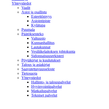
Yhteystiedot
Vaalit
Asioi ja osallistu
Esteettömyys
Asiointipiste
Kylätupa
Puumala
Päätöksenteko
Valtuusto
Kunnanhallitus
Lautakunnat
Vesiliikelaitoksen johtokunta
Sidonnaisuusrekisteri
Pöytäkirjat ja kuulutukset
Talous ja asiakirjat
Saavutettavuusseloste
Tietosuoja
Yhteystiedot
Hallinto- ja talouspalvelut
Hyvinvointipalvelut
Matkailupalvelut
Tekniset palvelut