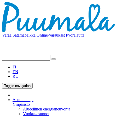
Varaa Satamapaikka
Online-varaukset
Pyörälautta
FI
EN
RU
Toggle navigation
Asuminen ja
Ympäristö
Alueellinen energianeuvonta
Vuokra-asunnot