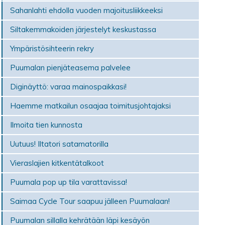
Sahanlahti ehdolla vuoden majoitusliikkeeksi
Siltakemmakoiden järjestelyt keskustassa
Ympäristösihteerin rekry
Puumalan pienjäteasema palvelee
Diginäyttö: varaa mainospaikkasi!
Haemme matkailun osaajaa toimitusjohtajaksi
Ilmoita tien kunnosta
Uutuus! Iltatori satamatorilla
Vieraslajien kitkentätalkoot
Puumala pop up tila varattavissa!
Saimaa Cycle Tour saapuu jälleen Puumalaan!
Puumalan sillalla kehrätään läpi kesäyön