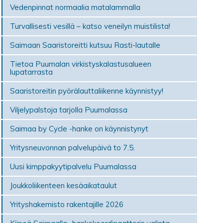
Vedenpinnat normaalia matalammalla
Turvallisesti vesillä – katso veneilyn muistilista!
Saimaan Saaristoreitti kutsuu Rasti-lautalle
Tietoa Puumalan virkistyskalastusalueen
lupatarrasta
Saaristoreitin pyörälauttaliikenne käynnistyy!
Viljelypalstoja tarjolla Puumalassa
Saimaa by Cycle -hanke on käynnistynyt
Yritysneuvonnan palvelupäivä to 7.5.
Uusi kimppakyytipalvelu Puumalassa
Joukkoliikenteen kesäaikataulut
Yrityshakemisto rakentajille 2026