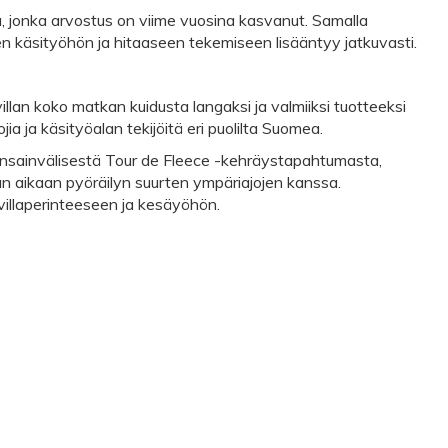
u, jonka arvostus on viime vuosina kasvanut. Samalla
een käsityöhön ja hitaaseen tekemiseen lisääntyy jatkuvasti.
llan koko matkan kuidusta langaksi ja valmiiksi tuotteeksi
jia ja käsityöalan tekijöitä eri puolilta Suomea.
ansainvälisestä Tour de Fleece -kehräystapahtumasta,
 aikaan pyöräilyn suurten ympäriajojen kanssa.
illaperinteeseen ja kesäyöhön.