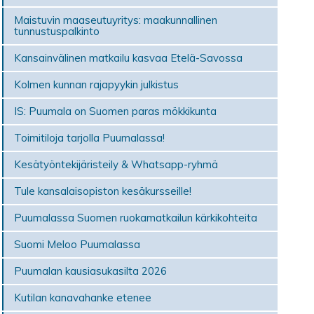
Maistuvin maaseutuyritys: maakunnallinen
tunnustuspalkinto
Kansainvälinen matkailu kasvaa Etelä-Savossa
Kolmen kunnan rajapyykin julkistus
IS: Puumala on Suomen paras mökki­kunta
Toimitiloja tarjolla Puumalassa!
Kesätyöntekijäristeily & Whatsapp-ryhmä
Tule kansalaisopiston kesäkursseille!
Puumalassa Suomen ruokamatkailun kärkikohteita
Suomi Meloo Puumalassa
Puumalan kausiasukasilta 2026
Kutilan kanavahanke etenee