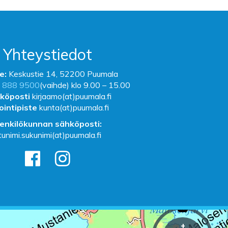
Yhteystiedot
e:
Keskustie 14, 52200 Puumala
 888 9500
(vaihde) klo 9.00 – 15.00
köposti
kirjaamo(at)puumala.fi
ointipiste
kunta(at)puumala.fi
enkilökunnan sähköposti:
tunimi.sukunimi(at)puumala.fi