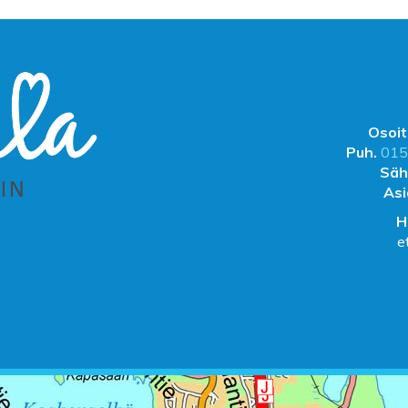
Osoit
Puh.
015
Säh
Asi
H
e