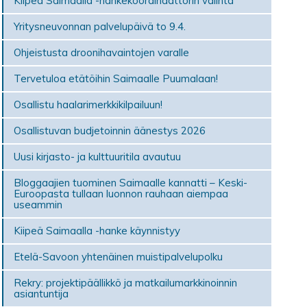
Kiipeä Saimaalla -hankekoordinaattorin valinta
Yritysneuvonnan palvelupäivä to 9.4.
Ohjeistusta droonihavaintojen varalle
Tervetuloa etätöihin Saimaalle Puumalaan!
Osallistu haalarimerkkikilpailuun!
Osallistuvan budjetoinnin äänestys 2026
Uusi kirjasto- ja kulttuuritila avautuu
Bloggaajien tuominen Saimaalle kannatti – Keski-
Euroopasta tullaan luonnon rauhaan aiempaa
useammin
Kiipeä Saimaalla -hanke käynnistyy
Etelä-Savoon yhtenäinen muistipalvelupolku
Rekry: projektipäällikkö ja matkailumarkkinoinnin
asiantuntija