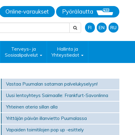
Online-varaukset
Pyörälautta
FI
EN
RU
Terveys- ja
Hallinto ja
Sosiaalipalvelut
Yhteystiedot
Vastaa Puumalan sataman palvelukyselyyn!
Uusi lentoyhteys Saimaalle: Frankfurt-Savonlinna
Yhteinen ateria sillan alla
Yrittäjän päivän illanvietto Puumalassa
Vapaiden toimitilojen pop up -esittely