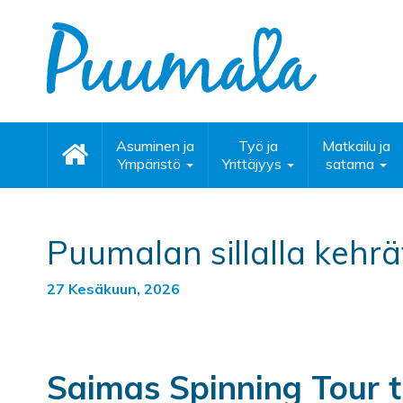
Asuminen ja
Työ ja
Matkailu ja
Ympäristö
Yrittäjyys
satama
Puumalan sillalla kehr
27 Kesäkuun, 2026
Saimas Spinning Tour t