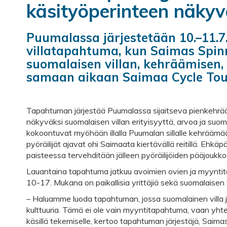
käsityöperinteen näkyv
Puumalassa järjestetään 10.–11.7
villatapahtuma, kun Saimas Spin
suomalaisen villan, kehräämisen,
samaan aikaan Saimaa Cycle To
Tapahtuman järjestää Puumalassa sijaitseva pienkehr
näkyväksi suomalaisen villan erityisyyttä, arvoa ja suoma
kokoontuvat myöhään illalla Puumalan sillalle kehrää
pyöräilijät ajavat ohi Saimaata kiertävällä reitillä. Ehk
paisteessa tervehditään jälleen pyöräilijöiden pääjoukko
Lauantaina tapahtuma jatkuu avoimien ovien ja myynti
10-17. Mukana on paikallisia yrittäjiä sekä suomalaisen v
– Haluamme luoda tapahtuman, jossa suomalainen villa
kulttuuria. Tämä ei ole vain myyntitapahtuma, vaan yhtei
käsillä tekemiselle, kertoo tapahtuman järjestäjä, Saimas