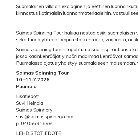
Suomalainen villa on ekologinen ja eettinen luonnonkuit
kiinnostus kotimaisiin luonnonmateriaaleihin, vastuullis
Saimas Spinning Tour haluaa nostaa esiin suomalaisen vi
sekä tuoda yhteen lampureita, kehrääjiä, värjäreitä, neulo
Saimas spinning tour – tapahtuma saa inspiraationsa k
jossa käsinkehrääjät ympäri maailmaa kehräävät samaan
Puumalassa ajatus yhdistyy suomalaiseen maisemaan, v
Saimas Spinning Tour
10.–11.7.2026
Puumala
Lisätiedot:
Suvi Heinola
Saimas Spinnery
suvi@saimasspinnery.com
p. 0405691599
LEHDISTÖTIEDOTE