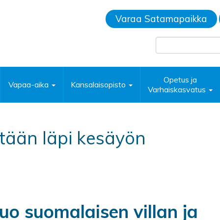
Varaa Satamapaikka
Opetus ja
Vapaa-aika
Kansalaisopisto
Varhaiskasvatus
ätään läpi kesäyön
uo suomalaisen villan ja