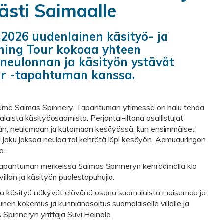
ästi Saimaalle
.2026 uudenlainen käsityö- ja
ning Tour kokoaa yhteen
 neulonnan ja käsityön ystävät
ur -tapahtuman kanssa.
äämö Saimas Spinnery. Tapahtuman ytimessä on halu tehdä
laista käsityöosaamista. Perjantai-iltana osallistujat
mään, neulomaan ja kutomaan kesäyössä, kun ensimmäiset
äpä joku jaksaa neuloa tai kehrätä läpi kesäyön. Aamuauringon
a.
tapahtuman merkeissä Saimas Spinneryn kehräämöllä klo
illan ja käsityön puolestapuhujia.
 ja käsityö näkyvät elävänä osana suomalaista maisemaa ja
nen kokemus ja kunnianosoitus suomalaiselle villalle ja
 Spinneryn yrittäjä Suvi Heinola.